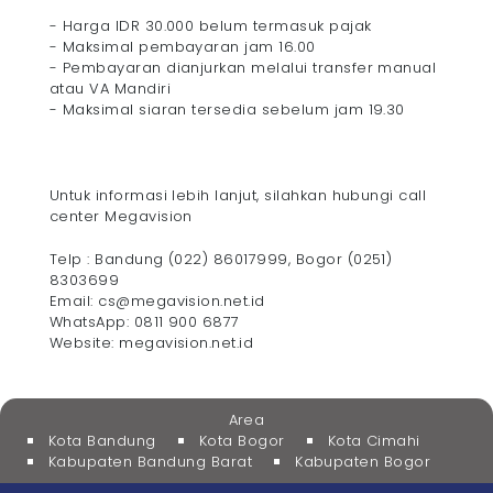
- Harga IDR 30.000 belum termasuk pajak
- Maksimal pembayaran jam 16.00
- Pembayaran dianjurkan melalui transfer manual
atau VA Mandiri
- Maksimal siaran tersedia sebelum jam 19.30
Untuk informasi lebih lanjut, silahkan hubungi call
center Megavision
Telp : Bandung (022) 86017999, Bogor (0251)
8303699
Email: cs@megavision.net.id
WhatsApp: 0811 900 6877
Website: megavision.net.id
Area
Kota Bandung
Kota Bogor
Kota Cimahi
Kabupaten Bandung Barat
Kabupaten Bogor