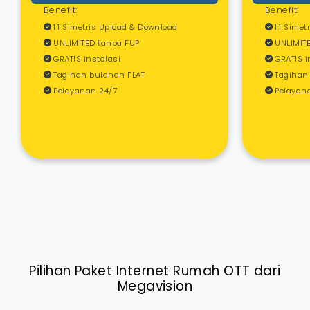
Benefit:
Benefit:
1:1 Simetris Upload & Download
1:1 Sime
UNLIMITED tanpa FUP
UNLIMITE
GRATIS instalasi
GRATIS i
Tagihan bulanan FLAT
Tagihan
Pelayanan 24/7
Pelayan
Pilihan Paket Internet Rumah OTT dari
Megavision