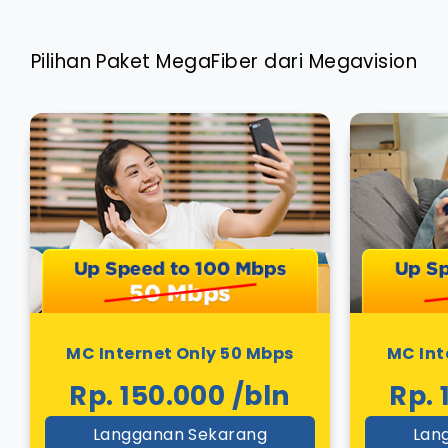
Pilihan Paket MegaFiber dari Megavision
MC Internet Only 50 Mbps
MC Int
Rp. 150.000 /bln
Rp. 
Langganan Sekarang
Lan