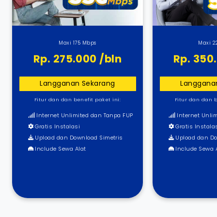
Maxi 175 Mbps
Maxi 2
Rp. 275.000 /bln
Rp. 350
Langganan Sekarang
Langgana
Fitur dan dan benefit paket ini:
Fitur dan dan b
Internet Unlimited dan Tanpa FUP
Internet Unli
Gratis Instalasi
Gratis Instala
Upload dan Download Simetris
Upload dan Do
Include Sewa Alat
Include Sewa 