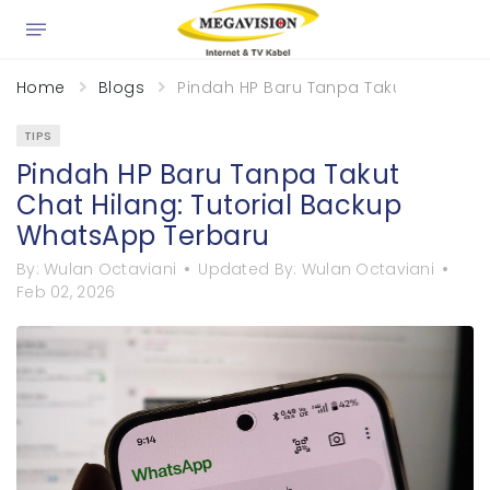
×
Home
Blogs
Pindah HP Baru Tanpa Takut Chat Hil
TIPS
Pindah HP Baru Tanpa Takut
Chat Hilang: Tutorial Backup
WhatsApp Terbaru
By:
Wulan Octaviani
Updated By:
Wulan Octaviani
Feb 02, 2026