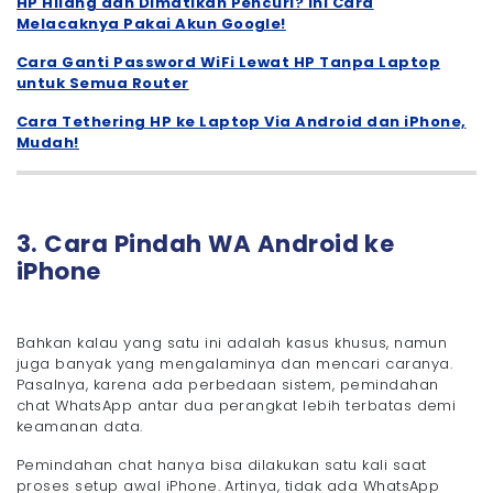
HP Hilang dan Dimatikan Pencuri? Ini Cara
Melacaknya Pakai Akun Google!
Cara Ganti Password WiFi Lewat HP Tanpa Laptop
untuk Semua Router
Cara Tethering HP ke Laptop Via Android dan iPhone,
Mudah!
3. Cara Pindah WA Android ke
iPhone
Bahkan kalau yang satu ini adalah kasus khusus, namun
juga banyak yang mengalaminya dan mencari caranya.
Pasalnya, karena ada perbedaan sistem, pemindahan
chat WhatsApp antar dua perangkat lebih terbatas demi
keamanan data.
Pemindahan chat hanya bisa dilakukan satu kali saat
proses setup awal iPhone. Artinya, tidak ada WhatsApp