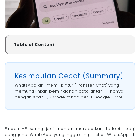
Table of Content
▼
Kesimpulan Cepat (Summary)
1. Fitur Transfer Chat QR Code
2. Backup Chat ke Google Drive
Kesimpulan Cepat (Summary)
3. Cara Pindah WA Android ke iPhone
WhatsApp kini memiliki fitur 'Transfer Chat' yang
Backup WhatsApp Lebih Aman dengan Internet
Megavision
memungkinkan pemindahan data antar HP hanya
dengan scan QR Code tanpa perlu Google Drive.
Pindah HP sering jadi momen merepotkan, terlebih bagi
pengguna WhatsApp yang nggak ingin chat WhatsApp di