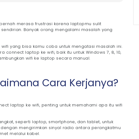
?
ernah merasa frustrasi karena laptopmu sulit
ak sendirian. Banyak orang mengalami masalah yang
wifi yang bisa kamu coba untuk mengatasi masalah ini.
ws 7
onnect laptop ke wifi, baik itu untuk Windows 7, 8, 10,
ows 8
mbungkan wifi ke laptop secara manual.
ws 10
ws 11
gaimana Cara Kerjanya?
fi di MacBook
a Manual
t laptop ke wifi, penting untuk memahami apa itu wifi
gkat, seperti laptop, smartphone, dan tablet, untuk
ja dengan mengirimkan sinyal radio antara perangkatmu
ernet melalui kabel.