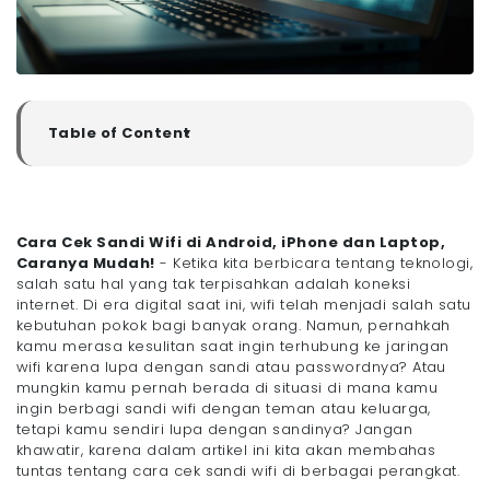
Table of Content
▼
Mengapa Kita Memerlukan Sandi atau Password?
Cara Cek Sandi Wifi di Hp Android dan iPhone
- Cara Cek Sandi Wifi di Android
Cara Cek Sandi Wifi di Android, iPhone dan Laptop,
- Cara Cek Sandi Wifi di iPhone
Caranya Mudah!
- Ketika kita berbicara tentang teknologi,
Cara Cek Sandi Wifi di Laptop Windows dan
salah satu hal yang tak terpisahkan adalah koneksi
Macbook
internet. Di era digital saat ini, wifi telah menjadi salah satu
- Cara Cek Sandi Wifi di Laptop Windows
kebutuhan pokok bagi banyak orang. Namun, pernahkah
kamu merasa kesulitan saat ingin terhubung ke jaringan
- Cara Cek Sandi Wifi di Macbook (MacOS)
wifi karena lupa dengan sandi atau passwordnya? Atau
Cara Cek Sandi Wifi Menggunakan Aplikasi
mungkin kamu pernah berada di situasi di mana kamu
Kesimpulan
ingin berbagi sandi wifi dengan teman atau keluarga,
tetapi kamu sendiri lupa dengan sandinya? Jangan
khawatir, karena dalam artikel ini kita akan membahas
tuntas tentang cara cek sandi wifi di berbagai perangkat.