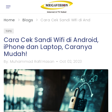
×
Home
Blogs
Cara Cek Sandi Wifi di Android, iPho
TIPS
Cara Cek Sandi Wifi di Android,
iPhone dan Laptop, Caranya
Mudah!
By:
Muhammad Rafil Hasan
Oct 02, 2023