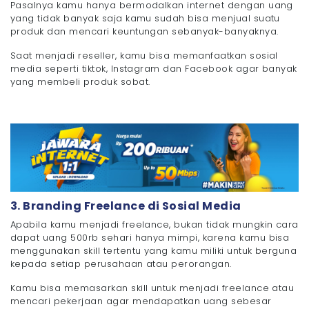
Pasalnya kamu hanya bermodalkan internet dengan uang
yang tidak banyak saja kamu sudah bisa menjual suatu
produk dan mencari keuntungan sebanyak-banyaknya.
Saat menjadi reseller, kamu bisa memanfaatkan sosial
media seperti tiktok, Instagram dan Facebook agar banyak
yang membeli produk sobat.
3. Branding Freelance di Sosial Media
Apabila kamu menjadi freelance, bukan tidak mungkin cara
dapat uang 500rb sehari hanya mimpi, karena kamu bisa
menggunakan skill tertentu yang kamu miliki untuk berguna
kepada setiap perusahaan atau perorangan.
Kamu bisa memasarkan skill untuk menjadi freelance atau
mencari pekerjaan agar mendapatkan uang sebesar