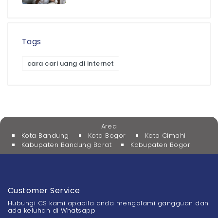
Tags
cara cari uang di internet
Area
Kota Bandung
Kota Bogor
Kota Cimahi
Kabupaten Bandung Barat
Kabupaten Bogor
Customer Service
Hubungi CS kami apabila anda mengalami gangguan dan
ada keluhan di Whatsapp