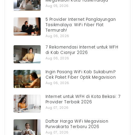
Megavision Kota Tasikmalaya
Aug 05, 2026
5 Provider Internet Panglayungan
Tasikmalaya: WiFi Fiber Flat
Termurah!
Aug 06, 2026
7 Rekomendasi Internet untuk WFH
di Kab Cianjur 2026
Aug 06, 2026
Ingin Pasang WiFi Kab Sukabumi?
Cek Paket Fiber Optik Megavision
Aug 06, 2026
Internet untuk WFH di Kota Bekasi: 7
Provider Terbaik 2026
Aug 07, 2026
Daftar Harga WiFi Megavision
Purwakarta Terbaru 2026
Aug 07, 2026