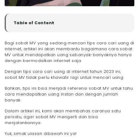
Table of Content
▼
Cara Cari Uang di Internet Tanpa Modal
- Cara Dapat Uang 500rb Sehari
Bagi sobat MV yang sedang mencari tips cara cari uang di
internet, artikel ini akan membantu bagaimana cara sobat
- 1. Membuka Kursus Online
MV untuk mendapatkan uang sebanyak-banyaknya hanya
- 2. Menjadi Reseller Online
dengan bermodalkan internet saja.
- 3. Branding Freelance di Sosial Media
Dengan tips cara cari uang di internet tahun 2023 ini,
- 4. Menjual Hasil Karya Sendiri
sobat MV tidak perlu khawatir lagi untuk mencari uang.
- Cara Mendapatkan Uang 1 Juta Dalam Sehari
Tanpa Modal dari Internet
Bahkan, tips ini bisa menjadi referensi sobat MV untuk tahu
- 1. Investasi Cryptocurrency
cara mendapatkan uang instan dan dengan jumlah
- 2. Menulis Blog
banyak.
- 3. Menjual Stok foto Aesthetic
Dalam artikel ini, kami akan membahas caranya satu
- Cara Mendapatkan Uang 25 Juta Dalam Sehari
persatu, agar sobat MV mengerti dan bisa
Dengan Internet
menjalankannya.
- 1. Menjadi Influencer Tiktok
- 2. Membuat Podcast di Noice atau Spotify
Yuk, simak ulasan dibawah ini ya!