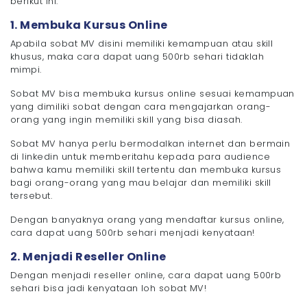
berikut ini:
1. Membuka Kursus Online
Apabila sobat MV disini memiliki kemampuan atau skill
khusus, maka cara dapat uang 500rb sehari tidaklah
mimpi.
Sobat MV bisa membuka kursus online sesuai kemampuan
yang dimiliki sobat dengan cara mengajarkan orang-
orang yang ingin memiliki skill yang bisa diasah.
Sobat MV hanya perlu bermodalkan internet dan bermain
di linkedin untuk memberitahu kepada para audience
bahwa kamu memiliki skill tertentu dan membuka kursus
bagi orang-orang yang mau belajar dan memiliki skill
tersebut.
Dengan banyaknya orang yang mendaftar kursus online,
cara dapat uang 500rb sehari menjadi kenyataan!
2. Menjadi Reseller Online
Dengan menjadi reseller online, cara dapat uang 500rb
sehari bisa jadi kenyataan loh sobat MV!