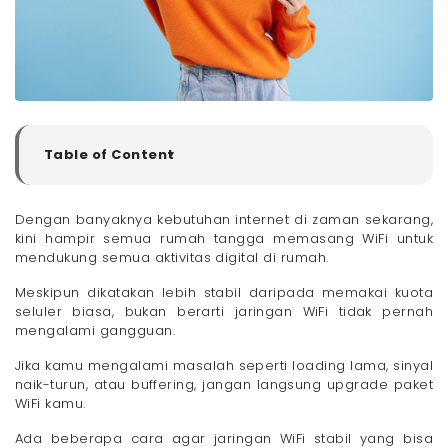
Table of Content
▼
Faktor-Faktor yang Menyebabkan Jaringan WiFi
Tidak Stabil
Dengan banyaknya kebutuhan internet di zaman sekarang,
- 1. Penempatan Router Kurang Strategis
kini hampir semua rumah tangga memasang WiFi untuk
- 2. Terlalu Banyak Perangkat Tersambung
mendukung semua aktivitas digital di rumah.
- 3. FUP atau Batas Penggunaan
Meskipun dikatakan lebih stabil daripada memakai kuota
- 4. Masalah Pada Perangkat WiFi
seluler biasa, bukan berarti jaringan WiFi tidak pernah
- 5. Gangguan dari Pihak Provider
mengalami gangguan.
Cara Agar Jaringan WiFi Stabil di Laptop dan HP
Jika kamu mengalami masalah seperti loading lama, sinyal
- 1. Pindahkan Router ke Posisi yang Lebih Terbuka
naik-turun, atau buffering, jangan langsung upgrade paket
- 2. Ganti ke 5 GHz Jika Ruangan Tidak Terlalu Luas
WiFi kamu.
- 3. Batasi Perangkat yang Terhubung
Ada beberapa cara agar jaringan WiFi stabil yang bisa
- 4. Restart Router Secara Berkala