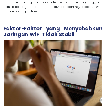
kamu lakukan agar koneksi internet lebih minim gangguan
- 5. Periksa Kabel dan Port
dan bisa digunakan untuk aktivitas penting, seperti WFH
- 6. Ubah Channel WiFi di Jam Ramai
atau meeting online.
- 7. Update Firmware Router untuk Menghindari Bug
- 8. Tutup Aplikasi Latar Belakang di HP
Faktor-Faktor yang Menyebabkan
- 9. Cek FUP Bila Kecepatan Tiba-tiba Turun Drastis
Jaringan WiFi Tidak Stabil
- 10. Gunakan Repeater atau Mesh untuk Rumah
Bertingkat
Mau Koneksi WiFi Selalu Cepat dan Stabil di Rumah?
Coba Megavision Sekarang!