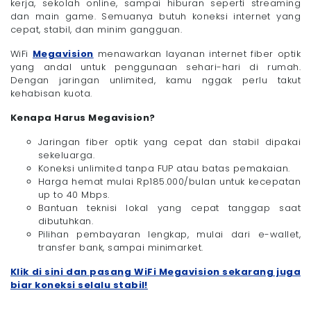
kerja, sekolah online, sampai hiburan seperti streaming
dan main game. Semuanya butuh koneksi internet yang
cepat, stabil, dan minim gangguan.
WiFi
Megavision
menawarkan layanan internet fiber optik
yang andal untuk penggunaan sehari-hari di rumah.
Dengan jaringan unlimited, kamu nggak perlu takut
kehabisan kuota.
Kenapa Harus Megavision?
Jaringan fiber optik yang cepat dan stabil dipakai
sekeluarga.
Koneksi unlimited tanpa FUP atau batas pemakaian.
Harga hemat mulai Rp185.000/bulan untuk kecepatan
up to 40 Mbps.
Bantuan teknisi lokal yang cepat tanggap saat
dibutuhkan.
Pilihan pembayaran lengkap, mulai dari e-wallet,
transfer bank, sampai minimarket.
Klik di sini dan pasang WiFi Megavision sekarang juga
biar koneksi selalu stabil!