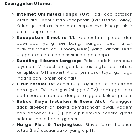
Keunggulan Utama:
Internet Unlimited Tanpa FUP:
Tidak ada batasan
kuota atau penurunan kecepatan (Fair Usage Policy).
Keluarga bebas internetan sepuasnya hingga akhir
bulan tanpa lemot.
Kecepatan Simetris 1:1:
Kecepatan upload dan
download yang seimbang, sangat ideal untuk
aktivitas video call (Zoom/Meet) yang lancar serta
unggah konten media sosial dengan cepat.
Bundling Hiburan Lengkap:
Paket sudah termasuk
layanan TV Kabel dengan kualitas digital dan akses
ke aplikasi OTT seperti Vidio (termasuk tayangan Liga
Inggris dan konten original).
Fitur Paralel TV:
Mendukung tayangan di beberapa
perangkat TV sekaligus (hingga 3 TV), sehingga tidak
perlu berebut remote dengan anggota keluarga lain.
Bebas Biaya Instalasi & Sewa Alat:
Pelanggan
tidak dibebankan biaya pemasangan awal. Modem
dan decoder (STB) juga dipinjamkan secara gratis
selama masa berlangganan.
Harga Flat & Terjangkau:
Biaya iuran bulanan
tetap (flat) sesuai paket yang dipilih.