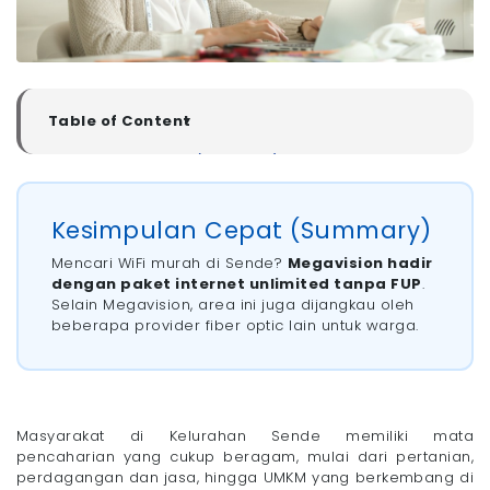
Table of Content
▼
Kesimpulan Cepat (Summary)
Rekomendasi Pasang WiFi di Kelurahan Sende,
Kabupaten Cirebon
Kesimpulan Cepat (Summary)
- 1. Megavision: WiFi Terbaik untuk Keluarga
- 2. MyRepublic: WiFi untuk Gamers
Mencari WiFi murah di Sende?
Megavision hadir
- 3. IndiHome dan ICONNET: WiFi Jangkauan
dengan paket internet unlimited tanpa FUP
.
Terluas di Indonesia
Selain Megavision, area ini juga dijangkau oleh
Tips Memilih WiFi yang Bagus di Kelurahan Sende,
beberapa provider fiber optic lain untuk warga.
Kabupaten Cirebon
Pasang WiFi Rumah di Cirebon Kini Lebih Praktis
dengan Megavision!
Masyarakat di Kelurahan Sende memiliki mata
pencaharian yang cukup beragam, mulai dari pertanian,
perdagangan dan jasa, hingga UMKM yang berkembang di