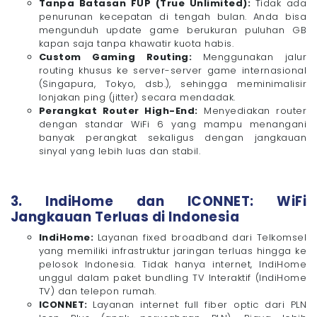
Tanpa Batasan FUP (True Unlimited):
Tidak ada
penurunan kecepatan di tengah bulan. Anda bisa
mengunduh update game berukuran puluhan GB
kapan saja tanpa khawatir kuota habis.
Custom Gaming Routing:
Menggunakan jalur
routing khusus ke server-server game internasional
(Singapura, Tokyo, dsb.), sehingga meminimalisir
lonjakan ping (jitter) secara mendadak.
Perangkat Router High-End:
Menyediakan router
dengan standar WiFi 6 yang mampu menangani
banyak perangkat sekaligus dengan jangkauan
sinyal yang lebih luas dan stabil.
3. IndiHome dan ICONNET: WiFi
Jangkauan Terluas di Indonesia
IndiHome:
Layanan fixed broadband dari Telkomsel
yang memiliki infrastruktur jaringan terluas hingga ke
pelosok Indonesia. Tidak hanya internet, IndiHome
unggul dalam paket bundling TV Interaktif (IndiHome
TV) dan telepon rumah.
ICONNET:
Layanan internet full fiber optic dari PLN