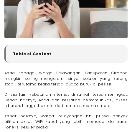
Table of Content
▼
Rekomendasi Pasang WiFi di Kelurahan Pelayangan,
Kabupaten Cirebon
Anda sebagai warga Pelayangan, Kabupaten Cirebon
- 1. Megavision: WiFi Fiber Tanpa FUP
mungkin sering mengalami sinyal seluler yang kurang
- 2. MyRepublic
stabil, terutama ketika terjadi cuaca buruk di pesisir.
- 3. IndiHome
Di sisi lain, kebutuhan internet di rumah terus meningkat.
- 4. ICONNET
Setiap harinya, Anda dan keluarga berkomunikasi, akses
- 5. Harmonika ID
hiburan, hingga bekerja dari rumah secara remote.
Bagaimana Cara Memilih WiFi yang Bagus di
Kelurahan Pelayangan, Kabupaten Cirebon?
Kabar baiknya, warga Pelayangan kini punya banyak
pilihan akses WiFi kabel yang lebih memadai daripada
Langganan WiFi Megavision yang Kencang dan
Stabil Sekarang!
koneksi seluler biasa.