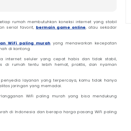
ling Murah
 setiap rumah membutuhkan koneksi internet yang stabil
an serial favorit,
bermain game online
, atau sekadar
han WiFi paling murah
yang menawarkan kecepatan
ah di kantong.
internet seluler yang cepat habis dan tidak stabil,
s di rumah tentu lebih hemat, praktis, dan nyaman
ri penyedia layanan yang terpercaya, kamu tidak hanya
alitas jaringan yang memadai.
WiFi Paling Murah
rlangganan WiFi paling murah yang bisa mendukung
an dengan Kebutuhan
murah di Indonesia dan berapa harga pasang WiFi paling
an