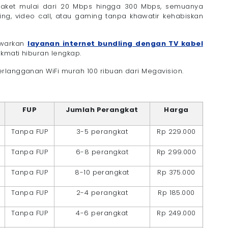
paket mulai dari 20 Mbps hingga 300 Mbps, semuanya
g, video call, atau gaming tanpa khawatir kehabiskan
awarkan
layanan internet bundling dengan TV kabel
kmati hiburan lengkap.
rlangganan WiFi murah 100 ribuan dari Megavision.
FUP
Jumlah Perangkat
Harga
Tanpa FUP
3-5 perangkat
Rp 229.000
Tanpa FUP
6-8 perangkat
Rp 299.000
Tanpa FUP
8-10 perangkat
Rp 375.000
Tanpa FUP
2-4 perangkat
Rp 185.000
Tanpa FUP
4-6 perangkat
Rp 249.000