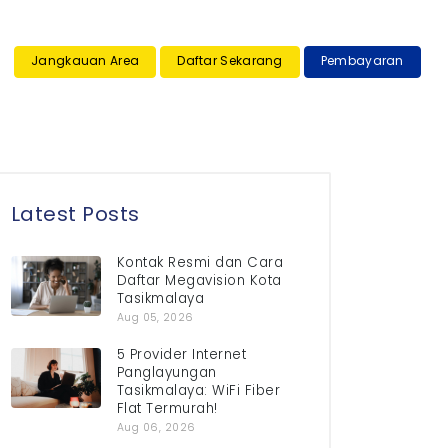
×
Jangkauan Area
Daftar Sekarang
Pembayaran
Latest Posts
Kontak Resmi dan Cara
Daftar Megavision Kota
Tasikmalaya
Aug 05, 2026
5 Provider Internet
Panglayungan
Tasikmalaya: WiFi Fiber
Flat Termurah!
Aug 06, 2026