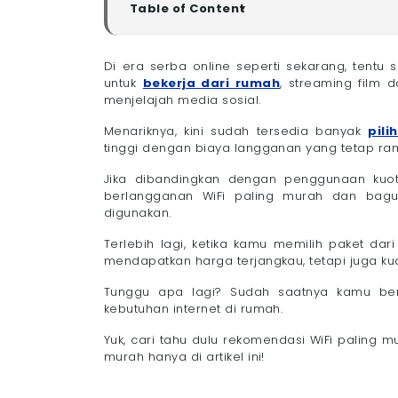
Table of Content
▼
Rekomendasi Provider untuk Pasang WiFi Pa
- 1. Megavision
Di era serba online seperti sekarang, tentu
untuk
bekerja dari rumah
, streaming film d
- 2. Iconnet
menjelajah media sosial.
- 3. MyRepublic
- 4. CBN Fiber
Menariknya, kini sudah tersedia banyak
pili
tinggi dengan biaya langganan yang tetap ram
- 5. IndiHome
- 6. First Media
Jika dibandingkan dengan penggunaan kuota 
- 7. Indosat HiFi
berlangganan WiFi paling murah dan bagu
digunakan.
- 8. Bali Fiber
- 9. Bnetfit
Terlebih lagi, ketika kamu memilih paket da
- 10. ION Network
mendapatkan harga terjangkau, tetapi juga ku
Tips Memilih Provider Terbaik untuk Pasang 
Tunggu apa lagi? Sudah saatnya kamu be
- 1. Bandingkan Harga dan Kecepatan
kebutuhan internet di rumah.
- 2. Perhatikan Jenis Paket dan Sesuaik
Yuk, cari tahu dulu rekomendasi WiFi paling 
- 3. Cek Rincian Harga dan Promo
murah hanya di artikel ini!
- 4. Pilih Kecepatan yang Sesuai Kebutuh
- 5. Cek Kualitas Jaringan di Lokasimu