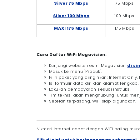
Silver 75 Mbps
75 Mbps
Silver 100 Mbps
100 Mbps
MAXI 175 Mbps
175 Mbps
Cara Daftar WiFi Megavision:
Kunjungi website resmi Megavision
di sin
Masuk ke menu "Produk".
Pilih paket yang diinginkan: Internet Only,
Isi formulir data diri dan alamat lengkap.
Lakukan pembayaran sesuai instruksi.
Tim teknisi akan menghubungi untuk me
Setelah terpasang, WiFi siap digunakan.
Nikmati internet cepat dengan WiFi paling mu
Klik di sini untuk berlangganan sekarang!