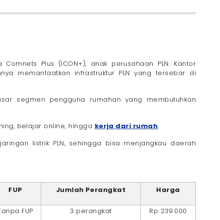
a Comnets Plus (ICON+), anak perusahaan PLN. Kantor
nya memanfaatkan infrastruktur PLN yang tersebar di
enyasar segmen pengguna rumahan yang membutuhkan
ing, belajar online, hingga
kerja dari rumah
.
aringan listrik PLN, sehingga bisa menjangkau daerah
FUP
Jumlah Perangkat
Harga
Tanpa FUP
3 perangkat
Rp 239.000