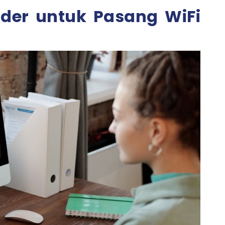
gan Megavision
der untuk Pasang WiFi
 Megavision Sekarang Juga!