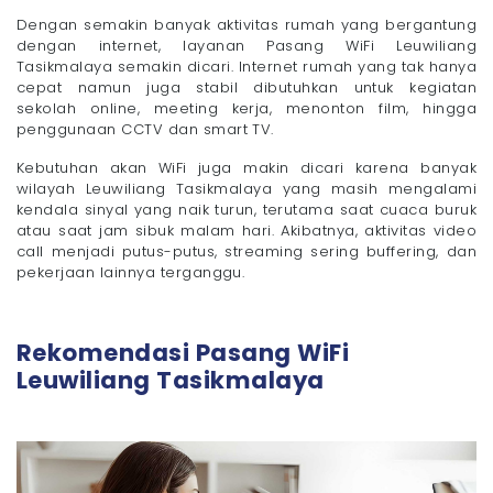
Tasikmalaya
Dengan semakin banyak aktivitas rumah yang bergantung
Ciri-Ciri Provider WiFi yang Bagus di Leuwiliang
Tasikmalaya
dengan internet, layanan Pasang WiFi Leuwiliang
Tasikmalaya semakin dicari. Internet rumah yang tak hanya
- 1. Jaringan Sudah Masuk Area
cepat namun juga stabil dibutuhkan untuk kegiatan
- 2. Kecepatan Stabil
sekolah online, meeting kerja, menonton film, hingga
- 3. Ada Teknisi Cepat
penggunaan CCTV dan smart TV.
- 4. Harga Terjangkau
Kebutuhan akan WiFi juga makin dicari karena banyak
Saatnya Beralih ke Internet Rumah yang Lebih Stabil
wilayah Leuwiliang Tasikmalaya yang masih mengalami
Bersama Megavision
kendala sinyal yang naik turun, terutama saat cuaca buruk
atau saat jam sibuk malam hari. Akibatnya, aktivitas video
call menjadi putus-putus, streaming sering buffering, dan
pekerjaan lainnya terganggu.
Rekomendasi Pasang WiFi
Leuwiliang Tasikmalaya