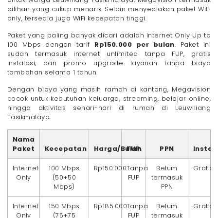
pilihan yang cukup menarik. Selain menyediakan paket WiFi
only, tersedia juga WiFi kecepatan tinggi.
Paket yang paling banyak dicari adalah Internet Only Up to
100 Mbps dengan tarif
Rp150.000 per bulan
. Paket ini
sudah termasuk internet unlimited tanpa FUP, gratis
instalasi, dan promo upgrade layanan tanpa biaya
tambahan selama 1 tahun.
Dengan biaya yang masih ramah di kantong, Megavision
cocok untuk kebutuhan keluarga, streaming, belajar online,
hingga aktivitas sehari-hari di rumah di Leuwiliang
Tasikmalaya.
Nama
Paket
Kecepatan
Harga/Bulan
FUP
PPN
Instal
Internet
100 Mbps
Rp150.000
Tanpa
Belum
Gratis
Only
(50+50
FUP
termasuk
Mbps)
PPN
Internet
150 Mbps
Rp185.000
Tanpa
Belum
Gratis
Only
(75+75
FUP
termasuk