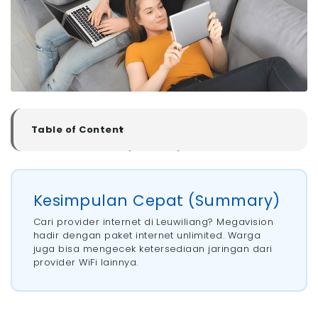
Table of Content
▼
Kesimpulan Cepat (Summary)
Rekomendasi Pasang WiFi Leuwiliang Tasikmalaya
- 1. Megavision
Kesimpulan Cepat (Summary)
- 2. MyRepublic
Cari provider internet di Leuwiliang? Megavision
- 3. Biznet
hadir dengan paket internet unlimited. Warga
- 4. Oxygen
juga bisa mengecek ketersediaan jaringan dari
- 5. CBN
provider WiFi lainnya.
- 6. Eznet
- 7. Iconnet
Perbandingan Harga Pasang WiFi Leuwiliang