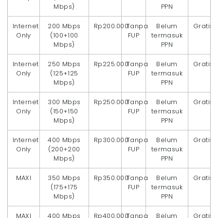
Mbps)
PPN
Internet
200 Mbps
Rp200.000
Tanpa
Belum
Gratis
Only
(100+100
FUP
termasuk
Mbps)
PPN
Internet
250 Mbps
Rp225.000
Tanpa
Belum
Gratis
Only
(125+125
FUP
termasuk
Mbps)
PPN
Internet
300 Mbps
Rp250.000
Tanpa
Belum
Gratis
Only
(150+150
FUP
termasuk
Mbps)
PPN
Internet
400 Mbps
Rp300.000
Tanpa
Belum
Gratis
Only
(200+200
FUP
termasuk
Mbps)
PPN
MAXI
350 Mbps
Rp350.000
Tanpa
Belum
Gratis
(175+175
FUP
termasuk
Mbps)
PPN
MAXI
400 Mbps
Rp400.000
Tanpa
Belum
Gratis