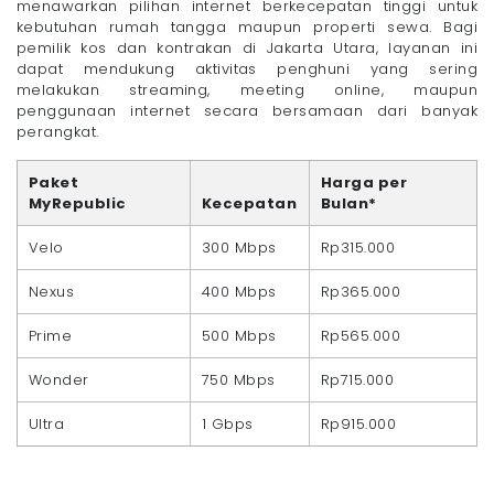
menawarkan pilihan internet berkecepatan tinggi untuk
kebutuhan rumah tangga maupun properti sewa. Bagi
pemilik kos dan kontrakan di Jakarta Utara, layanan ini
dapat mendukung aktivitas penghuni yang sering
melakukan streaming, meeting online, maupun
penggunaan internet secara bersamaan dari banyak
perangkat.
Paket
Harga per
MyRepublic
Kecepatan
Bulan*
Velo
300 Mbps
Rp315.000
Nexus
400 Mbps
Rp365.000
Prime
500 Mbps
Rp565.000
Wonder
750 Mbps
Rp715.000
Ultra
1 Gbps
Rp915.000