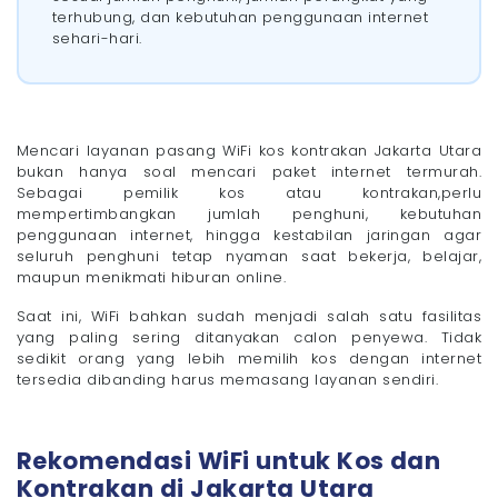
terhubung, dan kebutuhan penggunaan internet
- 2. Mendukung Aktivitas Kerja dan Belajar
sehari-hari.
- 3. Meningkatkan Kepuasan Penghuni
- 4. Membantu Meningkatkan Daya Saing Properti
Faktor yang Perlu Dicek Sebelum Pasang WiFi Kos
- 1. Jumlah Kamar dan Penghuni
Mencari layanan pasang WiFi kos kontrakan Jakarta Utara
- 2. Luas Bangunan
bukan hanya soal mencari paket internet termurah.
- 3. Jumlah Lantai
Sebagai pemilik kos atau kontrakan,perlu
- 4.Aktivitas Pengguna
mempertimbangkan jumlah penghuni, kebutuhan
Kecepatan Internet yang Cocok untuk Kos dan
penggunaan internet, hingga kestabilan jaringan agar
Kontrakan
seluruh penghuni tetap nyaman saat bekerja, belajar,
Pertanyaan yang Sering Diajukan (FAQ)
maupun menikmati hiburan online.
- 1. Apakah WiFi fiber optik cocok untuk kos dan
kontrakan?
Saat ini, WiFi bahkan sudah menjadi salah satu fasilitas
yang paling sering ditanyakan calon penyewa. Tidak
- 2. Apakah satu router cukup untuk seluruh kamar
kos?
sedikit orang yang lebih memilih kos dengan internet
tersedia dibanding harus memasang layanan sendiri.
- 3. Berapa biaya instalasi WiFi untuk kos dan
kontrakan?
- 4. Berapa lama proses pemasangan WiFi setelah
mendaftar?
Rekomendasi WiFi untuk Kos dan
Butuh WiFi Cepat untuk Kos? Pertimbangkan Paket
Kontrakan di Jakarta Utara
MAXI Megavision