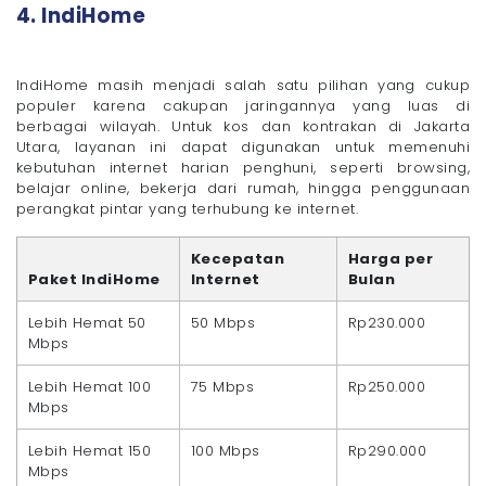
4. IndiHome
IndiHome masih menjadi salah satu pilihan yang cukup
populer karena cakupan jaringannya yang luas di
berbagai wilayah. Untuk kos dan kontrakan di Jakarta
Utara, layanan ini dapat digunakan untuk memenuhi
kebutuhan internet harian penghuni, seperti browsing,
belajar online, bekerja dari rumah, hingga penggunaan
perangkat pintar yang terhubung ke internet.
Kecepatan
Harga per
Paket IndiHome
Internet
Bulan
Lebih Hemat 50
50 Mbps
Rp230.000
Mbps
Lebih Hemat 100
75 Mbps
Rp250.000
Mbps
Lebih Hemat 150
100 Mbps
Rp290.000
Mbps