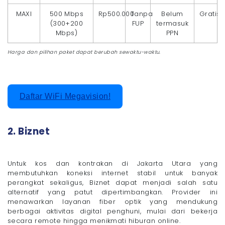
MAXI
500 Mbps
Rp500.000
Tanpa
Belum
Gratis
(300+200
FUP
termasuk
Mbps)
PPN
Harga dan pilihan paket dapat berubah sewaktu-waktu.
Daftar WiFi Megavision!
2. Biznet
Untuk kos dan kontrakan di Jakarta Utara yang
membutuhkan koneksi internet stabil untuk banyak
perangkat sekaligus, Biznet dapat menjadi salah satu
alternatif yang patut dipertimbangkan. Provider ini
menawarkan layanan fiber optik yang mendukung
berbagai aktivitas digital penghuni, mulai dari bekerja
secara remote hingga menikmati hiburan online.