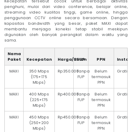
Kecepatan tersebut cocok untuk berbagai aktivitas
penghuni, mulai dari video conference, belajar online,
streaming video kualitas tinggi, game online, hingga
penggunaan CCTV online secara bersamaan. Dengan
kapasitas bandwidth yang besar, paket MAXI dapat
membantu menjaga koneksi tetap stabil meskipun
digunakan oleh banyak perangkat dalam waktu yang
sama.
Nama
Paket
Kecepatan
Harga/Bulan
FUP
PPN
Instal
MAXI
350 Mbps
Rp350.000
Tanpa
Belum
Gratis
(175+175
FUP
termasuk
Mbps)
PPN
MAXI
400 Mbps
Rp400.000
Tanpa
Belum
Gratis
(225+175
FUP
termasuk
Mbps)
PPN
MAXI
450 Mbps
Rp450.000
Tanpa
Belum
Gratis
(250+200
FUP
termasuk
Mbps)
PPN