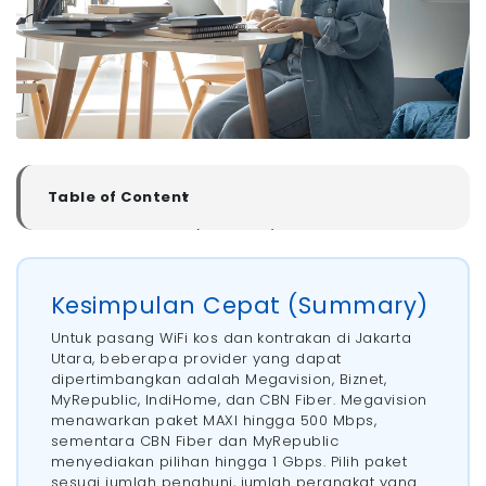
Table of Content
▼
Kesimpulan Cepat (Summary)
Rekomendasi WiFi untuk Kos dan Kontrakan di
Jakarta Utara
Kesimpulan Cepat (Summary)
- 1. Megavision
- 2. Biznet
Untuk pasang WiFi kos dan kontrakan di Jakarta
- 3. MyRepublic
Utara, beberapa provider yang dapat
dipertimbangkan adalah Megavision, Biznet,
- 4. IndiHome
MyRepublic, IndiHome, dan CBN Fiber. Megavision
- 5. CBN Fiber
menawarkan paket MAXI hingga 500 Mbps,
Mengapa Banyak Pemilik Kos Menyediakan WiFi untuk
sementara CBN Fiber dan MyRepublic
Penghuni?
menyediakan pilihan hingga 1 Gbps. Pilih paket
- 1. Menjadi Nilai Tambah Saat Mencari Penyewa
sesuai jumlah penghuni, jumlah perangkat yang