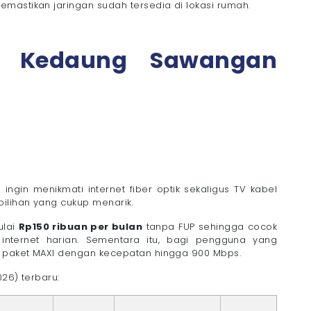
mastikan jaringan sudah tersedia di lokasi rumah.
edia jaringan fiber optik?
er Kedaung Sawangan
di Kedaung?
k Sekarang
in menikmati internet fiber optik sekaligus TV kabel
ilihan yang cukup menarik.
ulai
Rp150 ribuan per bulan
tanpa FUP sehingga cocok
s internet harian. Sementara itu, bagi pengguna yang
a paket MAXI dengan kecepatan hingga 900 Mbps.
26) terbaru: