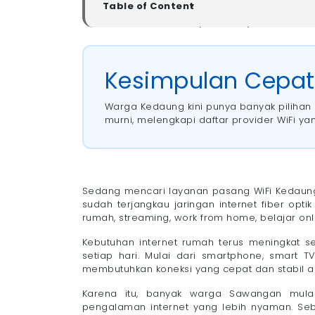
Table of Content
▼
Kesimpulan Cepat (Summary)
Harga WiFi Fiber Kedaung Sawangan Depok
- 1. Megavision
Kesimpulan Cepa
- 2. Oxygen
- 3. CBN
Warga Kedaung kini punya banyak pilihan 
- 4. MyRepublic
murni, melengkapi daftar provider WiFi 
- 5. Biznet
Kenapa Memilih WiFi Fiber Optik di Kedaun
- 1. Kecepatan Lebih Stabil untuk Stream
- 2. Cocok untuk Rumah dengan Banyak
Sedang mencari layanan pasang WiFi Kedaun
- 3. Latensi Lebih Rendah untuk Gaming
sudah terjangkau jaringan internet fiber opt
rumah, streaming, work from home, belajar on
- 4. Lebih Tahan Gangguan Cuaca Diband
Cara Pasang WiFi di Kedaung Sawangan D
Kebutuhan internet rumah terus meningkat s
- 1. Hubungi Tim Pemasangan
setiap hari. Mulai dari smartphone, smart T
membutuhkan koneksi yang cepat dan stabil a
- 2. Cek Coverage
- 3. Pilih Paket
Karena itu, banyak warga Sawangan mulai 
- 4. Jadwalkan Instalasi
pengalaman internet yang lebih nyaman. S