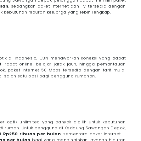
edaung Sawangan Depok, pelanggan dapat memilih paket
ulan
, sedangkan paket internet dan TV tersedia dengan
k kebutuhan hiburan keluarga yang lebih lengkap.
optik di Indonesia, CBN menawarkan koneksi yang dapat
ti rapat online, belajar jarak jauh, hingga pemantauan
, paket internet 50 Mbps tersedia dengan tarif mulai
di salah satu opsi bagi pengguna rumahan.
er optik unlimited yang banyak dipilih untuk kebutuhan
if di rumah. Untuk pengguna di Kedaung Sawangan Depok,
ai
Rp250 ribuan per bulan
, sementara paket Internet +
an per bulan
bagi yang menginginkan layanan hiburan