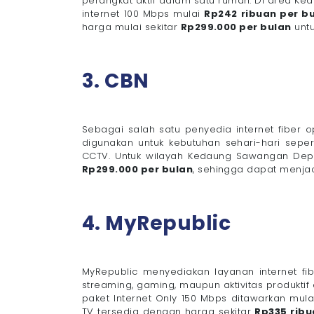
perangkat aktif dalam satu rumah. Di area K
internet 100 Mbps mulai
Rp242 ribuan per b
harga mulai sekitar
Rp299.000 per bulan
untu
3. CBN
Sebagai salah satu penyedia internet fiber 
digunakan untuk kebutuhan sehari-hari seper
CCTV. Untuk wilayah Kedaung Sawangan Depok
Rp299.000 per bulan
, sehingga dapat menja
4. MyRepublic
MyRepublic menyediakan layanan internet fib
streaming, gaming, maupun aktivitas produkt
paket Internet Only 150 Mbps ditawarkan mul
TV tersedia dengan harga sekitar
Rp335 ribu