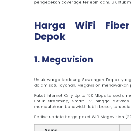
- 5. Aktivasi Layanan
pengecekan coverage terlebih dahulu untuk me
Pertanyaan yang Sering Diajukan (FAQ)
- 1. Apakah Kedaung Sawangan sudah ters
Harga WiFi Fib
- 2. Berapa biaya pasang instalasi WiFi 
- 3. Berapa lama pemasangan WiFi?
Depok
- 4. Apakah tersedia paket unlimited?
Pasang WiFi Fiber Kedaung Sawangan Depo
1. Megavision
Untuk warga Kedaung Sawangan Depok yang ing
dalam satu layanan, Megavision menawarkan p
Paket Internet Only Up to 100 Mbps tersedia m
untuk streaming, Smart TV, hingga aktivita
membutuhkan bandwidth lebih besar, tersedi
Berikut update harga paket WiFi Megavision (20
Nama