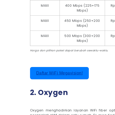
MAXI
400 Mbps (225+175
Rp
Mbps)
MAXI
450 Mbps (250+200
Rp
Mbps)
MAXI
500 Mbps (300+200
Rp
Mbps)
Harga dan pilihan paket dapat berubah sewaktu-waktu.
Daftar WiFi Megavision!
2. Oxygen
Oxygen menghadirkan layanan WiFi fiber op