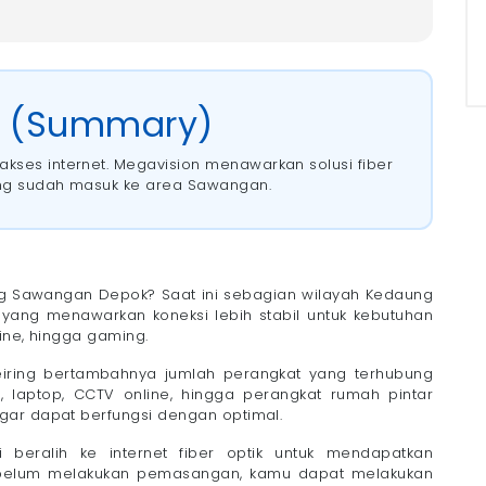
t (Summary)
akses internet. Megavision menawarkan solusi fiber
yang sudah masuk ke area Sawangan.
g Sawangan Depok?
ing dan WFH
 Pengguna
g Sawangan Depok? Saat ini sebagian wilayah Kedaung
ik yang menawarkan koneksi lebih stabil untuk kebutuhan
line, hingga gaming.
ing Wireless
epok
eiring bertambahnya jumlah perangkat yang terhubung
V, laptop, CCTV online, hingga perangkat rumah pintar
gar dapat berfungsi dengan optimal.
beralih ke internet fiber optik untuk mendapatkan
ebelum melakukan pemasangan, kamu dapat melakukan