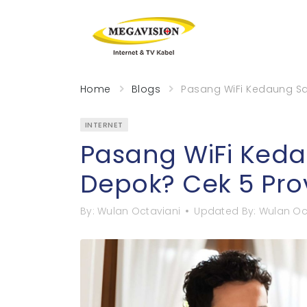
Home
Blogs
Pasang WiFi Kedaung Sa
INTERNET
Pasang WiFi Ked
Depok? Cek 5 Provi
By:
Wulan Octaviani
Updated By:
Wulan Oc