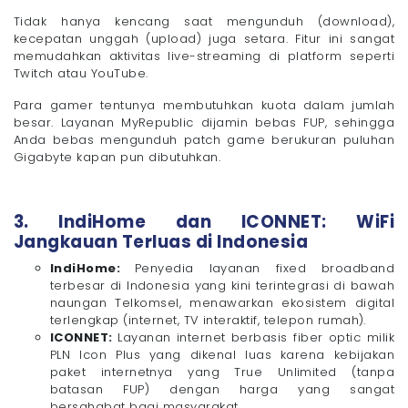
Tidak hanya kencang saat mengunduh (download),
kecepatan unggah (upload) juga setara. Fitur ini sangat
memudahkan aktivitas live-streaming di platform seperti
Twitch atau YouTube.
Para gamer tentunya membutuhkan kuota dalam jumlah
besar. Layanan MyRepublic dijamin bebas FUP, sehingga
Anda bebas mengunduh patch game berukuran puluhan
Gigabyte kapan pun dibutuhkan.
3. IndiHome dan ICONNET: WiFi
Jangkauan Terluas di Indonesia
IndiHome:
Penyedia layanan fixed broadband
terbesar di Indonesia yang kini terintegrasi di bawah
naungan Telkomsel, menawarkan ekosistem digital
terlengkap (internet, TV interaktif, telepon rumah).
ICONNET:
Layanan internet berbasis fiber optic milik
PLN Icon Plus yang dikenal luas karena kebijakan
paket internetnya yang True Unlimited (tanpa
batasan FUP) dengan harga yang sangat
bersahabat bagi masyarakat.