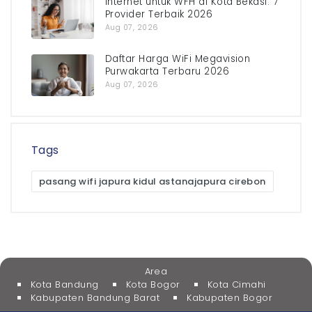
Internet untuk WFH di Kota Bekasi: 7
Provider Terbaik 2026
Aug 07, 2026
Daftar Harga WiFi Megavision
Purwakarta Terbaru 2026
Aug 07, 2026
Tags
pasang wifi japura kidul astanajapura cirebon
Area
Kota Bandung
Kota Bogor
Kota Cimahi
Kabupaten Bandung Barat
Kabupaten Bogor