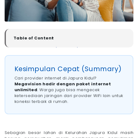
Table of Content
▼
Kesimpulan Cepat (Summary)
Rekomendasi Pasang WiFi di Kelurahan Japura Kidul,
Kabupaten Cirebon
Kesimpulan Cepat (Summary)
- 1. Megavision: WiFi Terbaik untuk Keluarga
- 2. MyRepublic: WiFi untuk Gamers
Cari provider internet di Japura Kidul?
- 3. IndiHome dan ICONNET: WiFi Jangkauan
Megavision hadir dengan paket internet
Terluas di Indonesia
unlimited
. Warga juga bisa mengecek
- 4. Fibertrust: WiFi Lokal di Cirebon
ketersediaan jaringan dari provider WiFi lain untuk
koneksi terbaik di rumah.
Tips Memilih WiFi yang Bagus di Kelurahan Japura
Kidul, Kabupaten Cirebon
Sudah Siapkah Anda Menghadapi Era Digital di
Kabupaten Cirebon?
Sebagian besar lahan di Kelurahan Japura Kidul masih