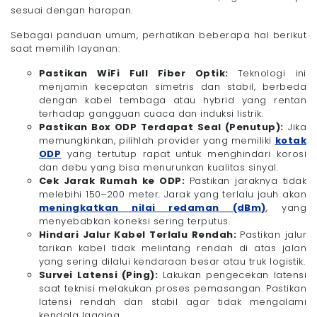
sesuai dengan harapan.
Sebagai panduan umum, perhatikan beberapa hal berikut
saat memilih layanan:
Pastikan WiFi Full Fiber Optik:
Teknologi ini
menjamin kecepatan simetris dan stabil, berbeda
dengan kabel tembaga atau hybrid yang rentan
terhadap gangguan cuaca dan induksi listrik.
Pastikan Box ODP Terdapat Seal (Penutup):
Jika
memungkinkan, pilihlah provider yang memiliki
kotak
ODP
yang tertutup rapat untuk menghindari korosi
dan debu yang bisa menurunkan kualitas sinyal.
Cek Jarak Rumah ke ODP:
Pastikan jaraknya tidak
melebihi 150–200 meter. Jarak yang terlalu jauh akan
meningkatkan nilai redaman (dBm)
, yang
menyebabkan koneksi sering terputus.
Hindari Jalur Kabel Terlalu Rendah:
Pastikan jalur
tarikan kabel tidak melintang rendah di atas jalan
yang sering dilalui kendaraan besar atau truk logistik.
Survei Latensi (Ping):
Lakukan pengecekan latensi
saat teknisi melakukan proses pemasangan. Pastikan
latensi rendah dan stabil agar tidak mengalami
kendala lagging.