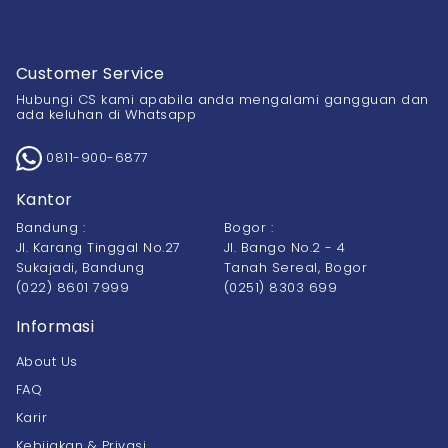
Customer Service
Hubungi CS kami apabila anda mengalami gangguan dan
ada keluhan di Whatsapp
0811-900-6877
Kantor
Bandung :
Bogor :
Jl. Karang Tinggal No.27
Jl. Bango No.2 - 4
Sukajadi, Bandung
Tanah Sereal, Bogor
(022) 8601 7999
(0251) 8303 699
Informasi
About Us
FAQ
Karir
Kebijakan & Privasi