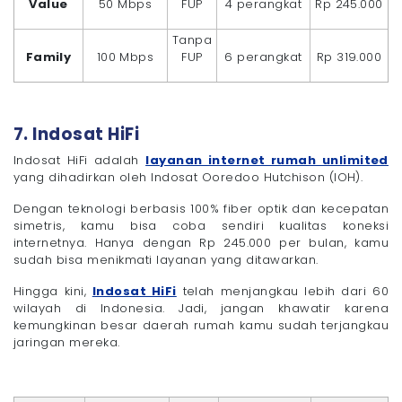
Value
50 Mbps
FUP
4 perangkat
Rp 245.000
Tanpa
Family
100 Mbps
FUP
6 perangkat
Rp 319.000
7. Indosat HiFi
Indosat HiFi adalah
layanan internet rumah unlimited
yang dihadirkan oleh Indosat Ooredoo Hutchison (IOH).
Dengan teknologi berbasis 100% fiber optik dan kecepatan
simetris, kamu bisa coba sendiri kualitas koneksi
internetnya. Hanya dengan Rp 245.000 per bulan, kamu
sudah bisa menikmati layanan yang ditawarkan.
Hingga kini,
Indosat HiFi
telah menjangkau lebih dari 60
wilayah di Indonesia. Jadi, jangan khawatir karena
kemungkinan besar daerah rumah kamu sudah terjangkau
jaringan mereka.