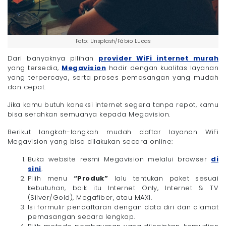
Foto: Unsplash/Fábio Lucas
Dari banyaknya pilihan
provider WiFi internet murah
yang tersedia,
Megavision
hadir dengan kualitas layanan
yang terpercaya, serta proses pemasangan yang mudah
dan cepat.
Jika kamu butuh koneksi internet segera tanpa repot, kamu
bisa serahkan semuanya kepada Megavision.
Berikut langkah-langkah mudah daftar layanan WiFi
Megavision yang bisa dilakukan secara online:
Buka website resmi Megavision melalui browser
di
sini
.
Pilih menu
“Produk”
lalu tentukan paket sesuai
kebutuhan, baik itu Internet Only, Internet & TV
(Silver/Gold), Megafiber, atau MAXI.
Isi formulir pendaftaran dengan data diri dan alamat
pemasangan secara lengkap.