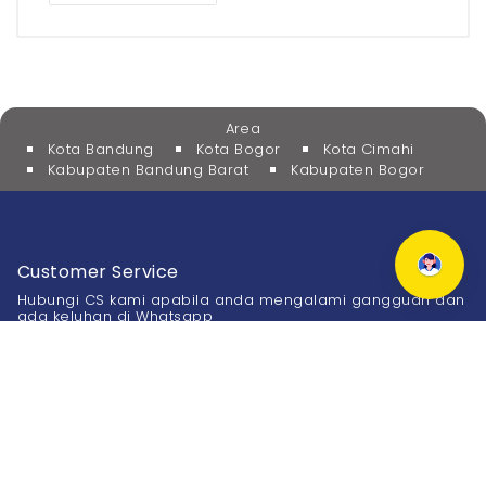
Area
Kota Bandung
Kota Bogor
Kota Cimahi
Kabupaten Bandung Barat
Kabupaten Bogor
Customer Service
Hubungi CS kami apabila anda mengalami gangguan dan
ada keluhan di Whatsapp
0811-900-6877
Kantor
Bandung :
Bogor :
Jl. Karang Tinggal No.27
Jl. Bango No.2 - 4
Sukajadi, Bandung
Tanah Sereal, Bogor