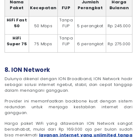
Nama
Jumlah
Harga
Paket
Kecepatan
FUP
Perangkat
Bulanan
HiFi Fast
Tanpa
50
50 Mbps
FUP
5 perangkat
Rp 245.000
HiFi
Tanpa
Super 75
75 Mbps
FUP
6 perangkat
Rp 275.000
8. ION Network
Dulunya dikenal dengan ION Broadband, ION Network hadir
sebagai solusi internet ngebut, stabil, dan cepat tanggap
dalam menangani gangguan.
Provider ini memanfaatkan backbone kuat dengan sistem
redundan untuk menjaga kestabilan internet dari
gangguan.
Harga paket WiFi yang ditawarkan ION Network sangat
bersahabat, mulai dari Rp 169.000 aja per bulan sudah
bisa menikmati
layanan internet yang unlimited tanpa