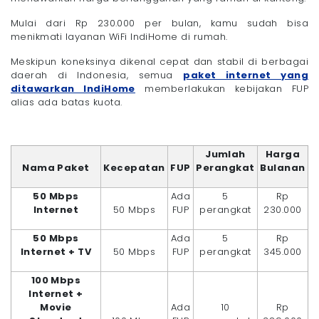
Mulai dari Rp 230.000 per bulan, kamu sudah bisa
menikmati layanan WiFi IndiHome di rumah.
Meskipun koneksinya dikenal cepat dan stabil di berbagai
daerah di Indonesia, semua
paket internet yang
ditawarkan IndiHome
memberlakukan kebijakan FUP
alias ada batas kuota.
Jumlah
Harga
Nama Paket
Kecepatan
FUP
Perangkat
Bulanan
50 Mbps
Ada
5
Rp
Internet
50 Mbps
FUP
perangkat
230.000
50 Mbps
Ada
5
Rp
Internet + TV
50 Mbps
FUP
perangkat
345.000
100 Mbps
Internet +
Movie
Ada
10
Rp