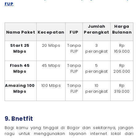
FUP
.
Jumlah
Harga
Nama Paket
Kecepatan
FUP
Perangkat
Bulanan
Start 25
20 Mbps
Tanpa
3
Rp
Mbps
FUP
perangkat
169.000
Flash 45
45 Mbps
Tanpa
5
Rp
Mbps
FUP
perangkat
206.000
Amazing 100
100 Mbps
Tanpa
10
Rp
Mbps
FUP
perangkat
319.000
9. Bnetfit
Bagi kamu yang tinggal di Bogor dan sekitarnya, jangan
ragu untuk menggunakan layanan internet lokal dari