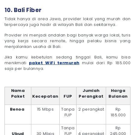
10. Bali Fiber
Tidak hanya di area Jawa, provider lokal yang murah dan
terpercaya juga hadir di wilayah Bali dan sekitarnya.
Provider ini menjadi andalan bagi banyak warga lokal, turis
yang kerja secara remote, hingga pelaku bisnis yang
menjalankan usaha di Bali.
Jika kamu kebetulan sedang tinggal Bali, kamu bisa
menikmati
paket WiFi termurah
mulai dari Rp 185.000
saja per bulannya.
Nama
Jumlah
Harga
Paket
Kecepatan
FUP
Perangkat
Bulanan
Benoa
15 Mbps
Tanpa
2 perangkat
Rp
FUP
185.000
Tanpa
Rp
Ubud
30 Mbps
FUP
4 perangkat
245.000