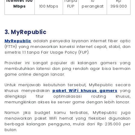
Iconnet 100
Tanpa
10
Rp
Mbps
100 Mbps
FUP
perangkat
399.000
3. MyRepublic
MyRepublic
adalah penyedia layanan internet fiber optic
(FTTH) yang menawarkan koneksi internet cepat, stabil, dan
simetris 1:1 tanpa Fair Usage Policy (FUP).
Provider ini sangat populer di kalangan gamers yang
membutuhkan latensi dan ping rendah agar bisa bermain
game online dengan lancar.
Untuk menjawab kebutuhan tersebut, MyRepublic secara
khusus menyediakan
paket WiFi khusus gamers
yang
dilengkapi fitur optimaliasasi routing khusus,
memungkinkan akses ke server game dengan lebih lancar.
Namun jika budget kamu terbatas, MyRepublic juga
menawarkan paket WiFi hemat yang fleksibel digunakan
berbagai kalangan pengguna, mulai dari Rp 235.000 per
bulan.