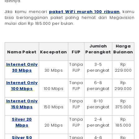
lainnya.
Jika kamu mencari
paket WiFi murah 100 ribuan
, kamu
bisa berlangganan paket paling hemat dari Megavision
mulai dari Rp 185.000 per bulan.
Jumlah
Harga
Nama Paket
Kecepatan
FUP
Perangkat
Bulanan
Internet Only
Tanpa
3-5
Rp
30 Mbps
30 Mbps
FUP
perangkat
229.000
Internet Only
Tanpa
6-8
Rp
100 Mbps
100 Mbps
FUP
perangkat
299.000
Internet Only
Tanpa
8-10
Rp
150 Mbps
150 Mbps
FUP
perangkat
375.000
Silver 20
Tanpa
2-4
Rp
Mbps
20 Mbps
FUP
perangkat
185.000
Silver 50
Tanpa
4-6
Rp