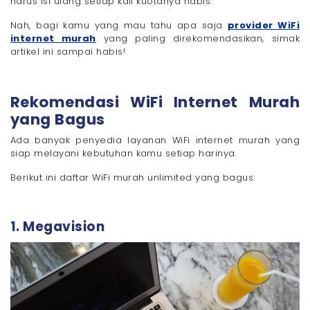
harus isi ulang setiap kali kuotanya habis.
- 10. Bali Fiber
Tips Memilih Layanan WiFi Internet Murah yang
Nah, bagi kamu yang mau tahu apa saja
provider WiFi
Bagus
internet murah
yang paling direkomendasikan, simak
- 1. Bandingkan Paket dari Beberapa Provider
artikel ini sampai habis!
- 2. Pilih yang Sesuai Kebutuhan
- 3. Manfaatkan Promo dan Penawaran Spesial
Rekomendasi WiFi Internet Murah
- 4. Cek Kualitas Jaringan di Rumahmu
yang Bagus
Cara Daftar Layanan WiFi Internet Murah dengan
dengan Megavision
Ada banyak penyedia layanan WiFi internet murah yang
Nikmati Layanan WiFi Internet yang Murah dengan
siap melayani kebutuhan kamu setiap harinya.
Megavision Sekarang!
Berikut ini daftar WiFi murah unlimited yang bagus:
1. Megavision