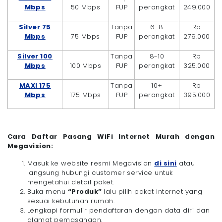
Mbps
50 Mbps
FUP
perangkat
249.000
Silver 75
Tanpa
6-8
Rp
Mbps
75 Mbps
FUP
perangkat
279.000
Silver 100
Tanpa
8-10
Rp
Mbps
100 Mbps
FUP
perangkat
325.000
MAXI 175
Tanpa
10+
Rp
Mbps
175 Mbps
FUP
perangkat
395.000
Cara Daftar Pasang WiFi Internet Murah dengan
Megavision:
Masuk ke website resmi Megavision
di sini
atau
langsung hubungi customer service untuk
mengetahui detail paket.
Buka menu
“Produk”
lalu pilih paket internet yang
sesuai kebutuhan rumah.
Lengkapi formulir pendaftaran dengan data diri dan
alamat pemasangan.