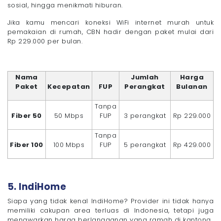
sosial, hingga menikmati hiburan.
Jika kamu mencari koneksi WiFi internet murah untuk
pemakaian di rumah, CBN hadir dengan paket mulai dari
Rp 229.000 per bulan.
Nama
Jumlah
Harga
Paket
Kecepatan
FUP
Perangkat
Bulanan
Tanpa
Fiber 50
50 Mbps
FUP
3 perangkat
Rp 229.000
Tanpa
Fiber 100
100 Mbps
FUP
5 perangkat
Rp 429.000
5. IndiHome
Siapa yang tidak kenal IndiHome? Provider ini tidak hanya
memiliki cakupan area terluas di Indonesia, tetapi juga
menawarkan harga berlangganan yang ramah di kantong.