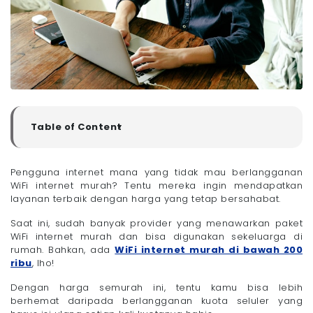
Table of Content
▼
Rekomendasi WiFi Internet Murah yang Bagus
- 1. Megavision
Pengguna internet mana yang tidak mau berlangganan
WiFi internet murah? Tentu mereka ingin mendapatkan
- 2. ICONNET
layanan terbaik dengan harga yang tetap bersahabat.
- 3. MyRepublic
- 4. CBN Fiber Home
Saat ini, sudah banyak provider yang menawarkan paket
WiFi internet murah dan bisa digunakan sekeluarga di
- 5. IndiHome
rumah. Bahkan, ada
WiFi internet murah di bawah 200
- 6. XL Satu
ribu
, lho!
- 7. Indosat HiFi
Dengan harga semurah ini, tentu kamu bisa lebih
- 8. ION Network
berhemat daripada berlangganan kuota seluler yang
- 9. Bnetfit