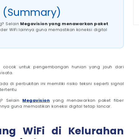
ga
t (Summary)
n Terluas di Indonesia
g? Selain
Megavision yang menawarkan paket
 Cipinang, Kabupaten Cirebon
vider WiFi lainnya guna memastikan koneksi digital
i Megavision!
t cocok untuk pengembangan hunian yang jauh dari
isata.
a di perbukitan ini memiliki risiko teksni seperti signal
ertentu.
g? Selain
Megavision
yang menawarkan paket fiber
innya guna memastikan koneksi digital tetap lancar.
ng WiFi di Kelurahan