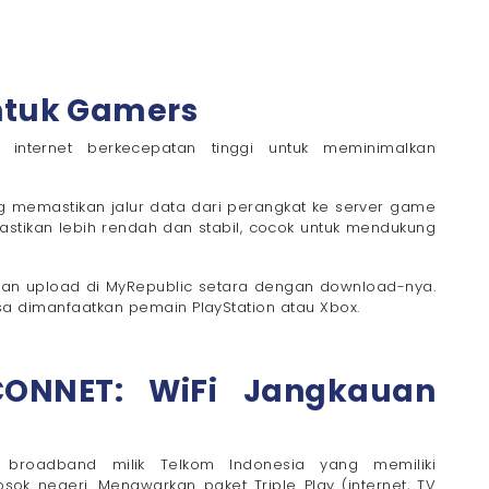
untuk Gamers
n internet berkecepatan tinggi untuk meminimalkan
g memastikan jalur data dari perangkat ke server game
astikan lebih rendah dan stabil, cocok untuk mendukung
an upload di MyRepublic setara dengan download-nya.
 bisa dimanfaatkan pemain PlayStation atau Xbox.
CONNET: WiFi Jangkauan
 broadband milik Telkom Indonesia yang memiliki
osok negeri. Menawarkan paket Triple Play (internet, TV