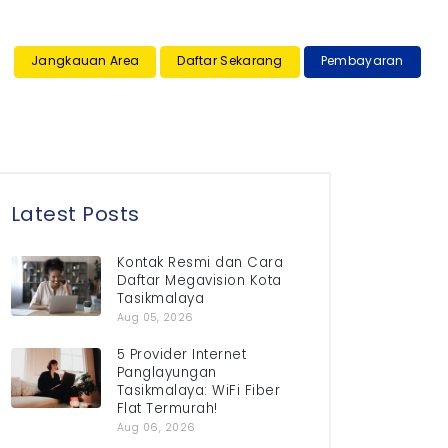
×
Jangkauan Area
Daftar Sekarang
Pembayaran
Latest Posts
Kontak Resmi dan Cara
Daftar Megavision Kota
Tasikmalaya
Aug 05, 2026
5 Provider Internet
Panglayungan
Tasikmalaya: WiFi Fiber
Flat Termurah!
Aug 06, 2026