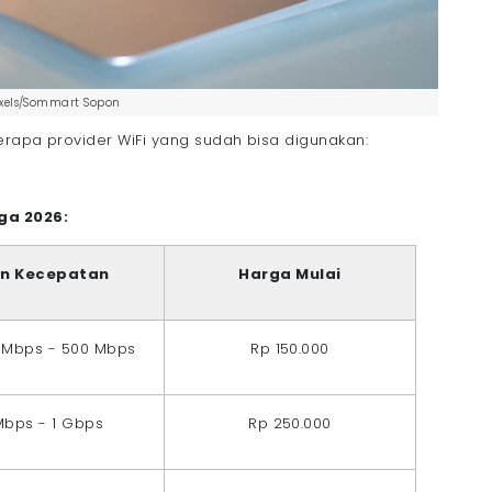
exels/Sommart Sopon
erapa provider WiFi yang sudah bisa digunakan:
ga 2026:
an Kecepatan
Harga Mulai
0 Mbps - 500 Mbps
Rp 150.000
Mbps - 1 Gbps
Rp 250.000