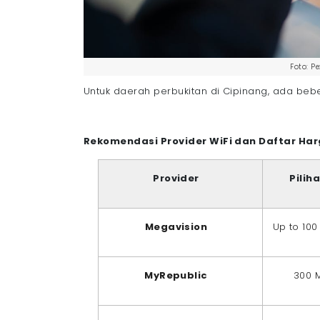
Foto: P
Untuk daerah perbukitan di Cipinang, ada beb
Rekomendasi Provider WiFi dan Daftar Har
Provider
Pilih
Megavision
Up to 10
MyRepublic
300 