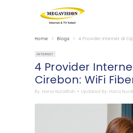
Home
Blogs
4 Provider Internet di C
INTERNET
4 Provider Interne
Cirebon: WiFi Fib
By:
Hana Nuralifiah
Updated By:
Hana Nural