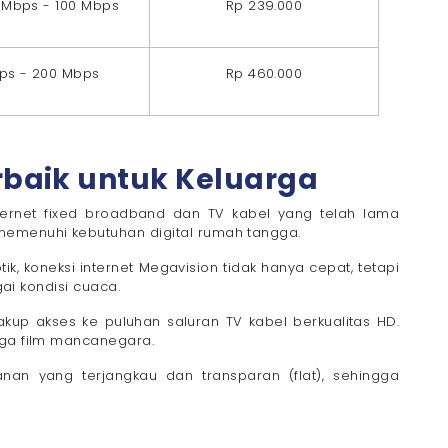
 Mbps - 100 Mbps
Rp 239.000
ps - 200 Mbps
Rp 460.000
erbaik untuk Keluarga
ernet fixed broadband dan TV kabel yang telah lama
memenuhi kebutuhan digital rumah tangga.
k, koneksi internet Megavision tidak hanya cepat, tetapi
gai kondisi cuaca.
up akses ke puluhan saluran TV kabel berkualitas HD.
gga film mancanegara.
nan yang terjangkau dan transparan (flat), sehingga