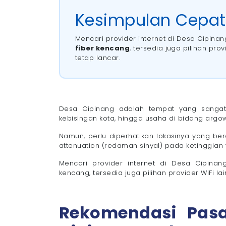
- 1. Megavision: WiFi Terbaik untuk Keluar
Kesimpulan Cepa
- 2. MyRepublic: WiFi untuk Gamers
- 3. IndiHome dan ICONNET: WiFi Jangkaua
Mencari provider internet di Desa Cipinan
Tips Memilih WiFi yang Bagus di Kelurahan
fiber kencang
, tersedia juga pilihan pro
tetap lancar.
Nikmati Layanan Internet Rumah dengan WiF
Desa Cipinang adalah tempat yang sanga
kebisingan kota, hingga usaha di bidang argow
Namun, perlu diperhatikan lokasinya yang berad
attenuation (redaman sinyal) pada ketinggian t
Mencari provider internet di Desa Cipinan
kencang, tersedia juga pilihan provider WiFi la
Rekomendasi Pasa