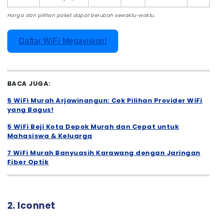
Harga dan pilihan paket dapat berubah sewaktu-waktu.
Daftar WiFi Megavision!
BACA JUGA:
5 WiFi Murah Arjawinangun: Cek Pilihan Provider WiFi
yang Bagus!
5 WiFi Beji Kota Depok Murah dan Cepat untuk
Mahasiswa & Keluarga
7 WiFi Murah Banyuasih Karawang dengan Jaringan
Fiber Optik
2. Iconnet