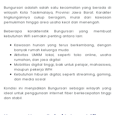
Bungursari adalah salah satu kecamatan yang berada di
wilayah Kota Tasikmalaya, Provinsi Jawa Barat. Karakter
lingkungannya cukup beragam, mulai dari kawasan
pemukiman hingga area usaha kecil dan menengah.
Beberapa karakteristik Bungursari yang membuat
kebutuhan WiFi semakin penting antara lain:
Kawasan hunian yang terus berkembang, dengan
banyak rumah keluarga muda
Aktivitas UMKM lokal, seperti toko online, usaha
rumahan, dan jasa digital
Mobilitas digital tinggi, baik untuk pelajar, mahasiswa,
maupun pekerja WFH
Kebutuhan hiburan digital, seperti streaming, gaming,
dan media sosial
Kondisi ini menjadikan Bungursari sebagai wilayah yang
ideal untuk penggunaan internet fiber berkecepatan tinggi
dan stabil.