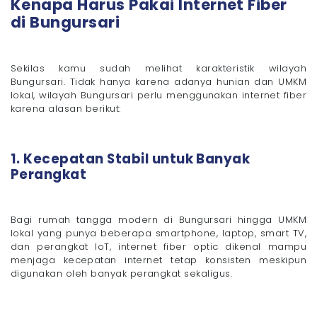
Kenapa Harus Pakai Internet Fiber
di Bungursari
Sekilas kamu sudah melihat karakteristik wilayah
Bungursari. Tidak hanya karena adanya hunian dan UMKM
lokal, wilayah Bungursari perlu menggunakan internet fiber
karena alasan berikut:
1. Kecepatan Stabil untuk Banyak
Perangkat
Bagi rumah tangga modern di Bungursari hingga UMKM
lokal yang punya beberapa smartphone, laptop, smart TV,
dan perangkat IoT, internet fiber optic dikenal mampu
menjaga kecepatan internet tetap konsisten meskipun
digunakan oleh banyak perangkat sekaligus.