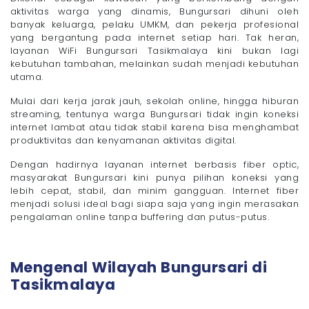
- 4. MyRepublic
aktivitas warga yang dinamis, Bungursari dihuni oleh
- 5. EZNet
banyak keluarga, pelaku UMKM, dan pekerja profesional
yang bergantung pada internet setiap hari. Tak heran,
Internet Cepat Bungursari? Megavision Jawabannya
layanan WiFi Bungursari Tasikmalaya kini bukan lagi
kebutuhan tambahan, melainkan sudah menjadi kebutuhan
utama.
Mulai dari kerja jarak jauh, sekolah online, hingga hiburan
streaming, tentunya warga Bungursari tidak ingin koneksi
internet lambat atau tidak stabil karena bisa menghambat
produktivitas dan kenyamanan aktivitas digital.
Dengan hadirnya layanan internet berbasis fiber optic,
masyarakat Bungursari kini punya pilihan koneksi yang
lebih cepat, stabil, dan minim gangguan. Internet fiber
menjadi solusi ideal bagi siapa saja yang ingin merasakan
pengalaman online tanpa buffering dan putus-putus.
Mengenal Wilayah Bungursari di
Tasikmalaya