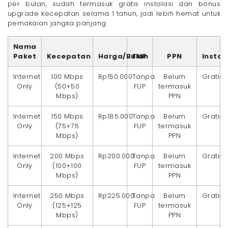
per bulan, sudah termasuk gratis instalasi dan bonus
upgrade kecepatan selama 1 tahun, jadi lebih hemat untuk
pemakaian jangka panjang.
Nama
Paket
Kecepatan
Harga/Bulan
FUP
PPN
Instal
Internet
100 Mbps
Rp150.000
Tanpa
Belum
Gratis
Only
(50+50
FUP
termasuk
Mbps)
PPN
Internet
150 Mbps
Rp185.000
Tanpa
Belum
Gratis
Only
(75+75
FUP
termasuk
Mbps)
PPN
Internet
200 Mbps
Rp200.000
Tanpa
Belum
Gratis
Only
(100+100
FUP
termasuk
Mbps)
PPN
Internet
250 Mbps
Rp225.000
Tanpa
Belum
Gratis
Only
(125+125
FUP
termasuk
Mbps)
PPN