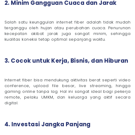
2. Minim Gangguan Cuaca dan Jarak
Salah satu keunggulan internet fiber adalah tidak mudah
terganggu oleh hujan atau perubahan cuaca. Penurunan
kecepatan akibat jarak juga sangat minim, sehingga
kualitas koneksi tetap optimal sepanjang waktu.
3. Cocok untuk Kerja, Bisnis, dan Hiburan
Internet fiber bisa mendukung aktivitas berat seperti video
conference, upload file besar, live streaming, hingga
gaming online tanpa lag. Hal ini sangat ideal bagi pekerja
remote, pelaku UMKM, dan keluarga yang aktif secara
digital.
4. Investasi Jangka Panjang