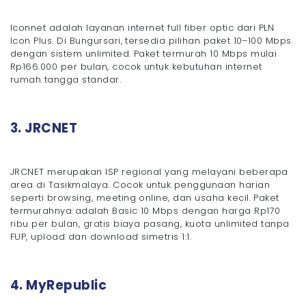
Iconnet adalah layanan internet full fiber optic dari PLN
Icon Plus. Di Bungursari, tersedia pilihan paket 10–100 Mbps
dengan sistem unlimited. Paket termurah 10 Mbps mulai
Rp166.000 per bulan, cocok untuk kebutuhan internet
rumah tangga standar.
3. JRCNET
JRCNET merupakan ISP regional yang melayani beberapa
area di Tasikmalaya. Cocok untuk penggunaan harian
seperti browsing, meeting online, dan usaha kecil. Paket
termurahnya adalah Basic 10 Mbps dengan harga Rp170
ribu per bulan, gratis biaya pasang, kuota unlimited tanpa
FUP, upload dan download simetris 1:1.
4. MyRepublic