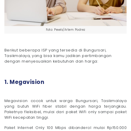
Foto: Pexels/Artem Podrez
Berikut beberapa ISP yang tersedia di Bungursari,
Tasikmalaya, yang bisa kamu jadikan pertimbangan
dengan menyesuaikan kebutuhan dan harga:
1. Megavision
Megavision cocok untuk warga Bungursari, Tasikmalaya
yang butuh WiFi fiber stabil dengan harga terjangkau.
Paketnya fleksibel, mulai dari paket WiFi only sampai paket
WiFi kecepatan tinggi.
Paket Internet Only 100 Mbps dibanderol mulai Rp150.000