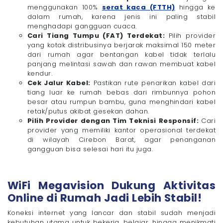
menggunakan 100%
serat kaca (FTTH)
hingga ke
dalam rumah, karena jenis ini paling stabil
menghadapi gangguan cuaca.
Cari Tiang Tumpu (FAT) Terdekat:
Pilih provider
yang kotak distribusinya berjarak maksimal 150 meter
dari rumah agar bentangan kabel tidak terlalu
panjang melintasi sawah dan rawan membuat kabel
kendur.
Cek Jalur Kabel:
Pastikan rute penarikan kabel dari
tiang luar ke rumah bebas dari rimbunnya pohon
besar atau rumpun bambu, guna menghindari kabel
retak/putus akibat gesekan dahan.
Pilih Provider dengan Tim Teknisi Responsif:
Cari
provider yang memiliki kantor operasional terdekat
di wilayah Cirebon Barat, agar penanganan
gangguan bisa selesai hari itu juga.
WiFi Megavision Dukung Aktivitas
Online di Rumah Jadi Lebih Stabil!
Koneksi internet yang lancar dan stabil sudah menjadi
kebutuhan utama untuk bekerja, belajar, hingga menikmati