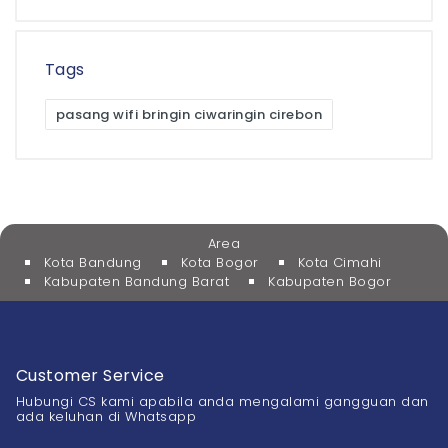
Tags
pasang wifi bringin ciwaringin cirebon
Area
Kota Bandung
Kota Bogor
Kota Cimahi
Kabupaten Bandung Barat
Kabupaten Bogor
Customer Service
Hubungi CS kami apabila anda mengalami gangguan dan
ada keluhan di Whatsapp