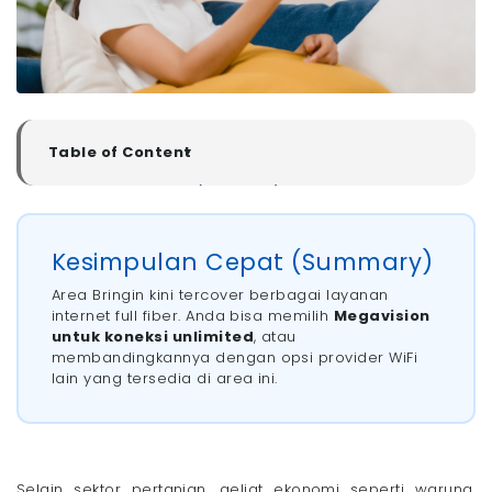
Table of Content
▼
Kesimpulan Cepat (Summary)
Rekomendasi Pasang WiFi di Kelurahan Bringin,
Kabupaten Cirebon
Kesimpulan Cepat (Summary)
- 1. Megavision: WiFi Terbaik untuk Keluarga
- 2. MyRepublic dan Biznet: WiFi untuk Gamers
Area Bringin kini tercover berbagai layanan
- 3. IndiHome dan ICONNET: WiFi Jangkauan
internet full fiber. Anda bisa memilih
Megavision
Terluas di Indonesia
untuk koneksi unlimited
, atau
Tips Memilih WiFi yang Bagus di Kelurahan Bringin,
membandingkannya dengan opsi provider WiFi
Kabupaten Cirebon
lain yang tersedia di area ini.
WiFi Megavision Dukung Aktivitas Online di Rumah
Jadi Lebih Stabil!
Selain sektor pertanian, geliat ekonomi seperti warung,