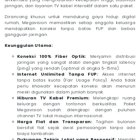
jaringan, dan layanan TV kabel interaktif dalam satu paket.
Dirancang khusus untuk mendukung gaya hidup digital
rumah, Megavision memastikan setiap anggota keluarga
mendapatkan koneksi tanpa batas FUP dan bebas
gangguan jaringan.
Keunggulan Utama:
Koneksi 100% Fiber Optik:
Menjamin distribusi
jaringan yang sangat stabil dengan tingkat latency
(ping) yang rendah (optimal di angka 5-15ms).
Internet Unlimited Tanpa FUP:
Akses internet
tanpa batas kuota (Fair Usage Policy). Anda tidak
perlu khawatir kecepatan koneksi akan menurun
meski digunakan dalam jumlah banyak.
Hiburan TV Kabel Premium:
Melengkapi ruang
keluarga dengan tontonan berkualitas. Paket
Megavision sudah dilengkapi dengan puluhan
channel TV lokal maupun internasional.
Harga Flat dan Transparan:
Tagihan bulanan
bersifat flat sejak awal pemasangan tanpa ada
biaya tambahan.
Dukungan Teknis Lokal yang Responsif:
Memiliki