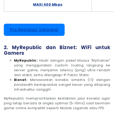
MAXI 400 Mbps
Pra-Registrasi Sekarang!
2. MyRepublic dan Biznet: WiFi untuk
Gamers
MyRepublic:
Hadir dengan paket khusus "MyGamer"
yang menggunakan custom routing langsung ke
server game, menjamin latency (ping) ultra-rendah
dan stabil, serta dilengkapi IP Public Static.
Biznet:
Menawarkan koneksi simetris (1:1) dengan
bandwidth berkapasitas sangat besar yang ditopang
infrastruktur canggih.
MyRepublic memprioritaskan kestabilan jalur koneksi agar
ping tetap berada di angka optimal (5-15ms) saat bermain
game online kompetitif seperti Mobile Legends atau FPS.