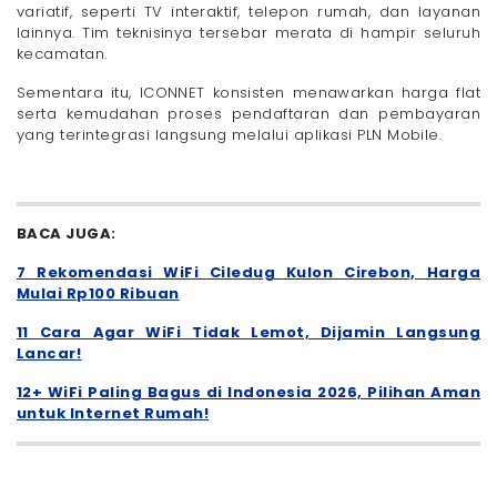
variatif, seperti TV interaktif, telepon rumah, dan layanan
lainnya. Tim teknisinya tersebar merata di hampir seluruh
kecamatan.
Sementara itu, ICONNET konsisten menawarkan harga flat
serta kemudahan proses pendaftaran dan pembayaran
yang terintegrasi langsung melalui aplikasi PLN Mobile.
BACA JUGA:
7 Rekomendasi WiFi Ciledug Kulon Cirebon, Harga
Mulai Rp100 Ribuan
11 Cara Agar WiFi Tidak Lemot, Dijamin Langsung
Lancar!
12+ WiFi Paling Bagus di Indonesia 2026, Pilihan Aman
untuk Internet Rumah!