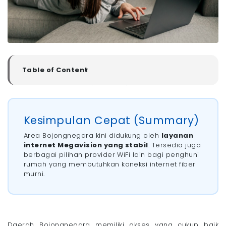
Table of Content
▼
Kesimpulan Cepat (Summary)
Rekomendasi Pasang WiFi di Kelurahan
Bojongnegara, Kabupaten Cirebon
Kesimpulan Cepat (Summary)
- 1. Megavision: WiFi Terbaik untuk Keluarga
- 2. MyRepublic: WiFi untuk Gamers
Area Bojongnegara kini didukung oleh
layanan
- 3. IndiHome dan ICONNET: WiFi Jangkauan
internet Megavision yang stabil
. Tersedia juga
Terluas di Indonesia
berbagai pilihan provider WiFi lain bagi penghuni
Tips Memilih WiFi yang Bagus di Kelurahan
rumah yang membutuhkan koneksi internet fiber
Bojongnegara, Kabupaten Cirebon
murni.
Dengan Megavision, Pasang WiFi di Rumah Kini Lebih
Mudah!
Daerah Bojongnegara memiliki akses yang cukup baik