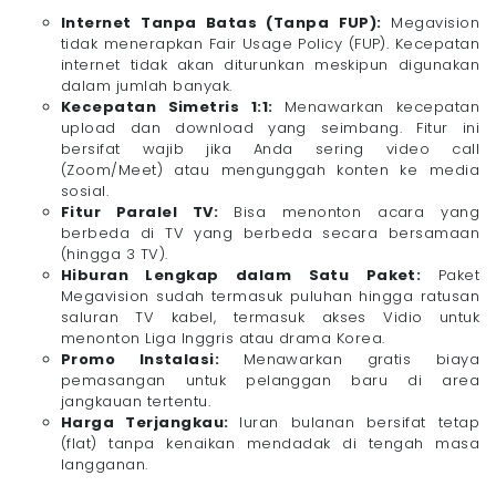
Internet Tanpa Batas (Tanpa FUP):
Megavision
tidak menerapkan Fair Usage Policy (FUP). Kecepatan
internet tidak akan diturunkan meskipun digunakan
dalam jumlah banyak.
Kecepatan Simetris 1:1:
Menawarkan kecepatan
upload dan download yang seimbang. Fitur ini
bersifat wajib jika Anda sering video call
(Zoom/Meet) atau mengunggah konten ke media
sosial.
Fitur Paralel TV:
Bisa menonton acara yang
berbeda di TV yang berbeda secara bersamaan
(hingga 3 TV).
Hiburan Lengkap dalam Satu Paket:
Paket
Megavision sudah termasuk puluhan hingga ratusan
saluran TV kabel, termasuk akses Vidio untuk
menonton Liga Inggris atau drama Korea.
Promo Instalasi:
Menawarkan gratis biaya
pemasangan untuk pelanggan baru di area
jangkauan tertentu.
Harga Terjangkau:
Iuran bulanan bersifat tetap
(flat) tanpa kenaikan mendadak di tengah masa
langganan.