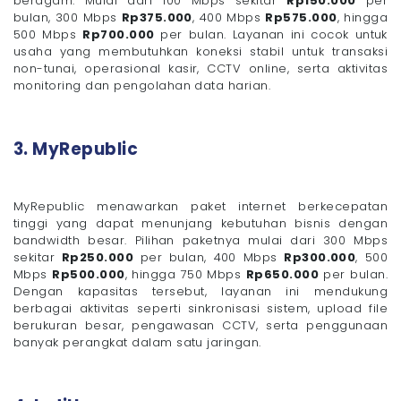
beragam. Mulai dari 100 Mbps sekitar
Rp150.000
per
bulan, 300 Mbps
Rp375.000
, 400 Mbps
Rp575.000
, hingga
500 Mbps
Rp700.000
per bulan. Layanan ini cocok untuk
usaha yang membutuhkan koneksi stabil untuk transaksi
non-tunai, operasional kasir, CCTV online, serta aktivitas
monitoring dan pengolahan data harian.
3. MyRepublic
MyRepublic menawarkan paket internet berkecepatan
tinggi yang dapat menunjang kebutuhan bisnis dengan
bandwidth besar. Pilihan paketnya mulai dari 300 Mbps
sekitar
Rp250.000
per bulan, 400 Mbps
Rp300.000
, 500
Mbps
Rp500.000
, hingga 750 Mbps
Rp650.000
per bulan.
Dengan kapasitas tersebut, layanan ini mendukung
berbagai aktivitas seperti sinkronisasi sistem, upload file
berukuran besar, pengawasan CCTV, serta penggunaan
banyak perangkat dalam satu jaringan.