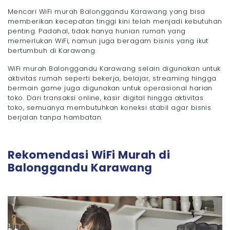
- 4. Tidak Ada FUP
Mencari WiFi murah Balonggandu Karawang yang bisa
- 5. Bisa Handle Banyak Perangkat
memberikan kecepatan tinggi kini telah menjadi kebutuhan
penting. Padahal, tidak hanya hunian rumah yang
FAQ Pasang WiFi di Balonggandu Karawang
memerlukan WiFi, namun juga beragam bisnis yang ikut
- 1. WiFi murah apakah pasti lemot?
bertumbuh di Karawang.
- 2. Berapa Mbps yang cocok untuk usaha kecil?
- 3. Berapa lama proses pemasangan WiFi di
WiFi murah Balonggandu Karawang selain digunakan untuk
Balonggandu Karawang?
aktivitas rumah seperti bekerja, belajar, streaming hingga
- 4. Apakah ada biaya tambahan selain biaya
bermain game juga digunakan untuk operasional harian
bulanan saat pasang WiFi?
toko. Dari transaksi online, kasir digital hingga aktivitas
Solusi WiFi Cepat di Karawang Bersama Megavision
toko, semuanya membutuhkan koneksi stabil agar bisnis
berjalan tanpa hambatan.
Rekomendasi WiFi Murah di
Balonggandu Karawang