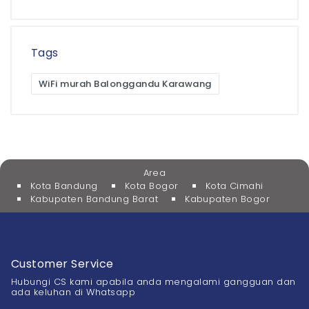
Tags
WiFi murah Balonggandu Karawang
Area
Kota Bandung
Kota Bogor
Kota Cimahi
Kabupaten Bandung Barat
Kabupaten Bogor
Customer Service
Hubungi CS kami apabila anda mengalami gangguan dan
ada keluhan di Whatsapp