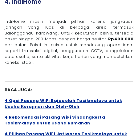
4. IndiHome
IndiHome masih menjadi pilihan karena jangkauan
jaringan yang luas di berbagai area, termasuk
Balonggandu Karawang. Untuk kebutuhan bisnis, tersedia
paket hingga 200 Mbps dengan harga sekitar
Rp490.000
per bulan. Paket ini cukup untuk mendukung operasional
seperti transaksi digital, penggunaan CCTV, pengelolaan
data usaha, serta aktivitas kerja harian yang membutuhkan
koneksi stabil.
BACA JUGA:
4 Opsi Pasang WiFi Rajapolah Tasikmalaya untuk
Usaha Kerajinan dan Oleh-Oleh
4 Rekomendasi Pasang WiFi Sindangkerta
Tasikmalaya untuk Usaha Rumahan
4 Pilihan Pasang WiFi Jatiwaras Tasikmalaya untuk