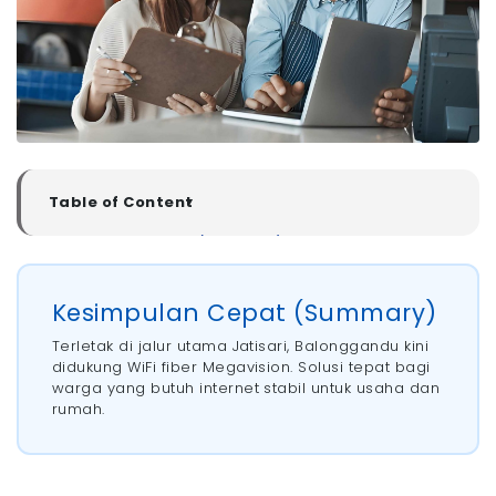
Table of Content
▼
Kesimpulan Cepat (Summary)
Rekomendasi WiFi Murah di Balonggandu Karawang
- 1. Megavision
Kesimpulan Cepat (Summary)
- 2. Biznet
Terletak di jalur utama Jatisari, Balonggandu kini
- 3. MyRepublic
didukung WiFi fiber Megavision. Solusi tepat bagi
- 4. IndiHome
warga yang butuh internet stabil untuk usaha dan
Ciri-Ciri WiFi Murah tapi Berkualitas
rumah.
- 1. Koneksi Fiber Optic
- 2. Minim Gangguan saat Jam Sibuk
- 3. Customer Support Jelas