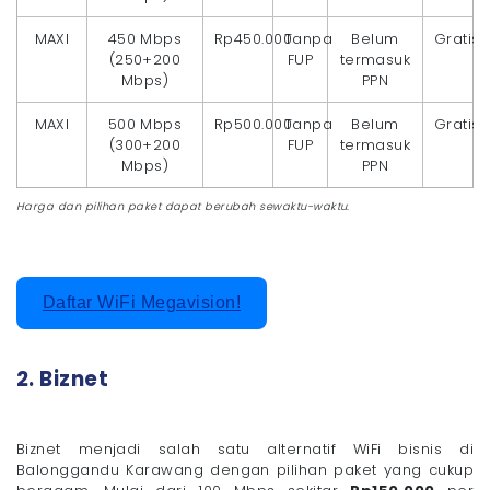
MAXI
450 Mbps
Rp450.000
Tanpa
Belum
Gratis
(250+200
FUP
termasuk
Mbps)
PPN
MAXI
500 Mbps
Rp500.000
Tanpa
Belum
Gratis
(300+200
FUP
termasuk
Mbps)
PPN
Harga dan pilihan paket dapat berubah sewaktu-waktu.
Daftar WiFi Megavision!
2. Biznet
Biznet menjadi salah satu alternatif WiFi bisnis di
Balonggandu Karawang dengan pilihan paket yang cukup