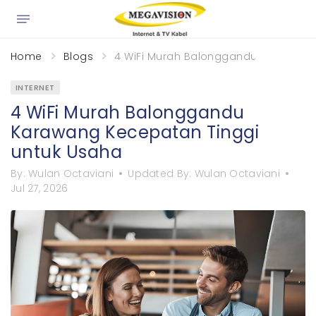
×
Home
Blogs
4 WiFi Murah Balonggandu Karawang 
INTERNET
4 WiFi Murah Balonggandu
Karawang Kecepatan Tinggi
untuk Usaha
By:
Wulan Octaviani
Updated By:
Wulan Octaviani
Jul 27, 2026