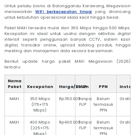
Untuk pelaku bisnis di Balonggandu Karawang, Megavision
menawarkan
WiFi berkecepatan tinggi
yang dirancang
untuk kebutuhan operasional skala kecil hingga besar.
Paket MAXI tersedia mulai dari 350 Mbps hingga 500 Mbps.
Kecepatan ini ideal untuk usaha dengan aktivitas digital
intensif seperti penggunaan banyak CCTV, sistem kasir
digital, transaksi online, upload katalog produk, hingga
meeting dan manajemen data secara bersamaan.
Berikut update harga paket MAXI Megavision (2026)
terbaru:
Nama
Paket
Kecepatan
Harga/Bulan
FUP
PPN
Instal
MAXI
350 Mbps
Rp350.000
Tanpa
Belum
Gratis
(175+175
FUP
termasuk
Mbps)
PPN
MAXI
400 Mbps
Rp400.000
Tanpa
Belum
Gratis
(225+175
FUP
termasuk
Mbps)
PPN