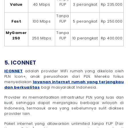
Value
40 Mbps
FUP
3 perangkat
Rp 235.000
Tanpa
Fast
100 Mbps
FUP
5 perangkat
Rp 250.000
MyGamer
Tanpa
250
250 Mbps
FUP
10 perangkat
Rp 400.000
5. ICONNET
ICONNET
adalah provider WiFi rumah yang dikelola oleh
PLN Icon+, anak perusahaan dari PLN. Mereka fokus
menyediakan
layanan internet rumah yang terjangkau
dan berkualitas
bagi masyarakat Indonesia.
Provider ini memanfaatkan infrastruktur PLN yang luas dan
kuat, sehingga dapat menjangkau berbagai wilayah di
Indonesia, termasuk area yang sebelumnya sulit diakses
provider lain.
Paket internet yang ditawarkan unlimited tanpa FUP (Fair