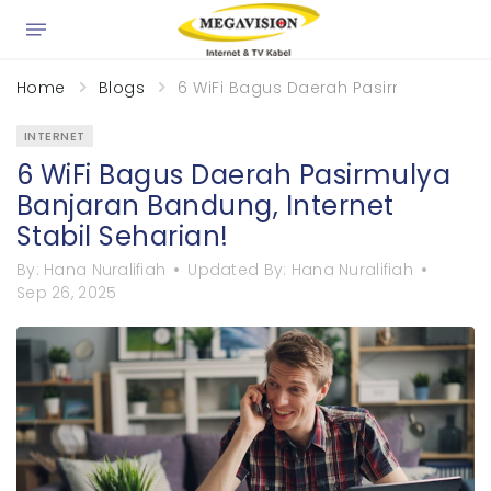
×
Home
Blogs
6 WiFi Bagus Daerah Pasirmulya Banja
INTERNET
6 WiFi Bagus Daerah Pasirmulya
Banjaran Bandung, Internet
Stabil Seharian!
By:
Hana Nuralifiah
Updated By:
Hana Nuralifiah
Sep 26, 2025