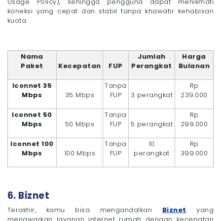
Usage Policy), sehingga pengguna dapat menikmati
koneksi yang cepat dan stabil tanpa khawatir kehabisan
kuota.
Nama
Jumlah
Harga
Paket
Kecepatan
FUP
Perangkat
Bulanan
Iconnet 35
Tanpa
Rp
Mbps
35 Mbps
FUP
3 perangkat
239.000
Iconnet 50
Tanpa
Rp
Mbps
50 Mbps
FUP
5 perangkat
299.000
Iconnet 100
Tanpa
10
Rp
Mbps
100 Mbps
FUP
perangkat
399.000
6. Biznet
Terakhir, kamu bisa mengandalkan
Biznet
yang
menawarkan layanan internet rumah dengan kecepatan