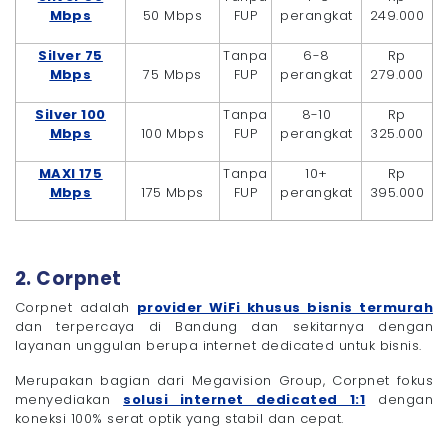
Mbps
50 Mbps
FUP
perangkat
249.000
Silver 75
Tanpa
6-8
Rp
Mbps
75 Mbps
FUP
perangkat
279.000
Silver 100
Tanpa
8-10
Rp
Mbps
100 Mbps
FUP
perangkat
325.000
MAXI 175
Tanpa
10+
Rp
Mbps
175 Mbps
FUP
perangkat
395.000
2. Corpnet
Corpnet adalah
provider WiFi khusus bisnis termurah
dan terpercaya di Bandung dan sekitarnya dengan
layanan unggulan berupa internet dedicated untuk bisnis.
Merupakan bagian dari Megavision Group, Corpnet fokus
menyediakan
solusi internet dedicated 1:1
dengan
koneksi 100% serat optik yang stabil dan cepat.