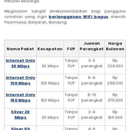
hiburan keluarga.
Megavision sangat direkomendasikan bagi pengguna
rumahan yang ingin
berlangganan WiFi bagus
daerah
Pasirmulya, Banjaran, Bandung.
Jumlah
Harga
Nama Paket
Kecepatan
FUP
Perangkat
Bulanan
Internet Only
Tanpa
3-5
Rp
30 Mbps
30 Mbps
FUP
perangkat
229.000
Internet Only
Tanpa
6-8
Rp
100 Mbps
100 Mbps
FUP
perangkat
299.000
Internet Only
Tanpa
8-10
Rp
150 Mbps
150 Mbps
FUP
perangkat
375.000
Silver 20
Tanpa
2-4
Rp
Mbps
20 Mbps
FUP
perangkat
185.000
Silver 50
Tanpa
4-6
Rp