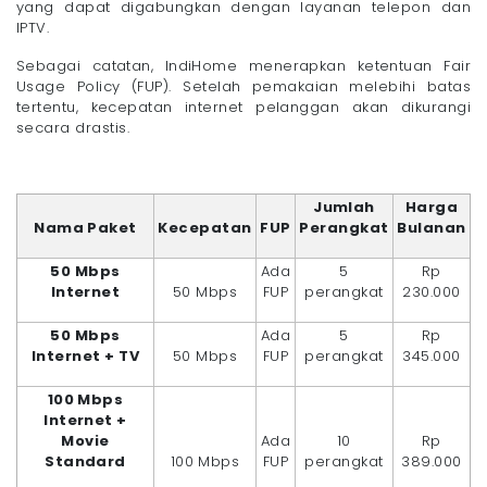
yang dapat digabungkan dengan layanan telepon dan
IPTV.
Sebagai catatan, IndiHome menerapkan ketentuan Fair
Usage Policy (FUP). Setelah pemakaian melebihi batas
tertentu, kecepatan internet pelanggan akan dikurangi
secara drastis.
Jumlah
Harga
Nama Paket
Kecepatan
FUP
Perangkat
Bulanan
50 Mbps
Ada
5
Rp
Internet
50 Mbps
FUP
perangkat
230.000
50 Mbps
Ada
5
Rp
Internet + TV
50 Mbps
FUP
perangkat
345.000
100 Mbps
Internet +
Movie
Ada
10
Rp
Standard
100 Mbps
FUP
perangkat
389.000