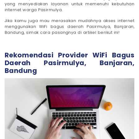
yang menyediakan layanan untuk memenuhi kebutuhan
- 4. Lihat Kualitas Modem atau Router yang
internet warga Pasirmulya.
Disediakan
Cara Pasang WiFi Bagus Daerah Pasirmulya,
Jika kamu juga mau merasakan mudahnya akses internet
Banjaran, Bandung dengan Megavision
menggunakan WiFi bagus daerah Pasirmulya, Banjaran,
Cari WiFi Bagus untuk Rumah di Pasirmulya,
Bandung, simak cara pasangnya di artikel berikut ini!
Banjaran, Bandung? Coba Megavision!
Rekomendasi Provider WiFi Bagus
Daerah Pasirmulya, Banjaran,
Bandung