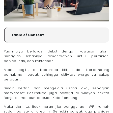
Table of Content
▼
Rekomendasi Provider WiFi Bagus Daerah Pasirmulya,
Banjaran, Bandung
Pasirmulya berlokasi dekat dengan kawasan alam.
- 1. Megavision
Sebagian lahannya dimanfaatkan untuk pertanian,
- 2. Corpnet
perkebunan, dan kehutanan.
- 3. IndiHome
Meski begitu, di beberapa titik sudah berkembang
- 4. MyRepublic
pemukiman padat, sehingga aktivitas warganya cukup
- 5. ICONNET
beragam.
- 6. Biznet
Selain bertani dan mengelola usaha lokal, sebagian
Cara Mengetahui Provider WiFi Bagus di Daerah
masyarakat Pasirmulya juga bekerja di wilayah sekitar
Pasirmulya, Banjaran, Bandung
Banjaran maupun ke pusat Kota Bandung.
- 1. Cek Ketersediaan Jaringan Fiber Optik
- 2. Tanya Langsung ke Tetangga Sekitar
Maka dari itu, tidak heran jika penggunaan WiFi rumah
sudah banyak di area ini. Semakin banyak juga provider
- 3. Cari Tahu Kualitas Layanan Pelanggan