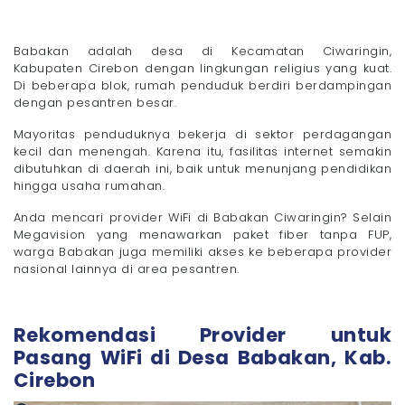
Rumah
- 2. Pilih WiFi Fiber Optik
- 3. Tanya Rekomendasi Tetangga Sekitar
Babakan adalah desa di Kecamatan Ciwaringin,
Kabupaten Cirebon dengan lingkungan religius yang kuat.
- 4. Utamakan WiFi Tanpa FUP
Di beberapa blok, rumah penduduk berdiri berdampingan
- 5. Pastikan Layanan Pelanggan dan Teknisi
dengan pesantren besar.
Berkualitas
Percayakan Kebutuhan Internet di Desa Babakan
Mayoritas penduduknya bekerja di sektor perdagangan
dengan WiFi Megavision!
kecil dan menengah. Karena itu, fasilitas internet semakin
dibutuhkan di daerah ini, baik untuk menunjang pendidikan
hingga usaha rumahan.
Anda mencari provider WiFi di Babakan Ciwaringin? Selain
Megavision yang menawarkan paket fiber tanpa FUP,
warga Babakan juga memiliki akses ke beberapa provider
nasional lainnya di area pesantren.
Rekomendasi Provider untuk
Pasang WiFi di Desa Babakan, Kab.
Cirebon