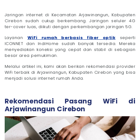
- 4. Perhatikan Kualitas Layanan Pelanggan
- 5. Manfaatkan Promo dari Provider Baru
Jaringan internet di Kecamatan Arjawinangun, Kabupaten
Cirebon sudah cukup berkembang. Jaringan seluler 4G
WiFi Megavision Siap Jadi Andalan Warga
Arjawinangun Cirebon!
ter-cover luas, diikuti dengan perkembangan jaringan 5G.
Layanan
WiFi rumah berbasis fiber optik
seperti
ICONNET dan IndiHome sudah banyak tersedia. Mereka
menyediakan koneksi yang cepat dan stabil di sebagian
besar area pemukiman.
Melalui artikel ini, kami akan berikan rekomendasi provider
WiFi terbaik di Arjawinangun, Kabupaten Cirebon yang bisa
menjadi solusi internet rumah Anda.
Rekomendasi Pasang WiFi di
Arjawinangun Cirebon