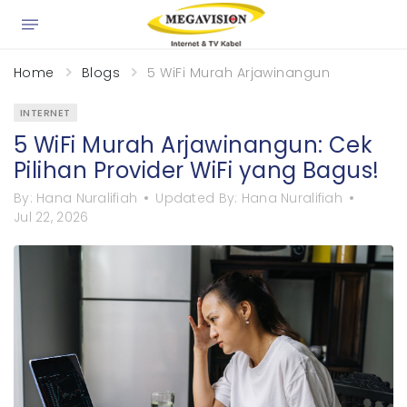
Home
Blogs
5 WiFi Murah Arjawinangun: Cek Piliha
INTERNET
5 WiFi Murah Arjawinangun: Cek
Pilihan Provider WiFi yang Bagus!
By:
Hana Nuralifiah
Updated By:
Hana Nuralifiah
Jul 22, 2026