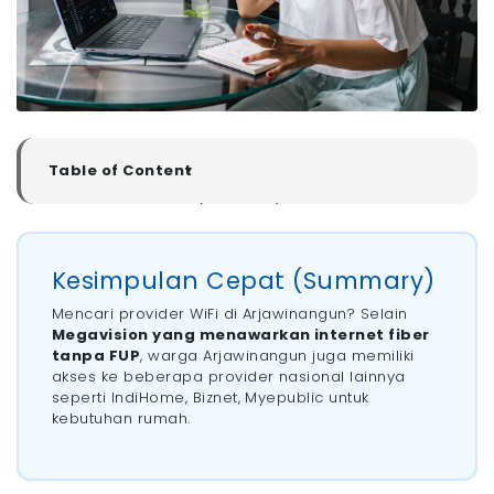
Table of Content
▼
Kesimpulan Cepat (Summary)
Rekomendasi Pasang WiFi di Arjawinangun Cirebon
- 1. Megavision
Kesimpulan Cepat (Summary)
- 2. ICONNET
Mencari provider WiFi di Arjawinangun? Selain
- 3. IndiHome
Megavision yang menawarkan internet fiber
- 4. Biznet
tanpa FUP
, warga Arjawinangun juga memiliki
- 5. MyRepublic
akses ke beberapa provider nasional lainnya
seperti IndiHome, Biznet, Myepublic untuk
Tips Memilih Provider WiFi yang Bagus di
Arjawinangun Cirebon
kebutuhan rumah.
- 1. Pastikan Provider Berbasis Fiber Optik
- 2. Pilih Provider Tanpa FUP
- 3. Sesuaikan Kecepatan dengan Kebutuhan