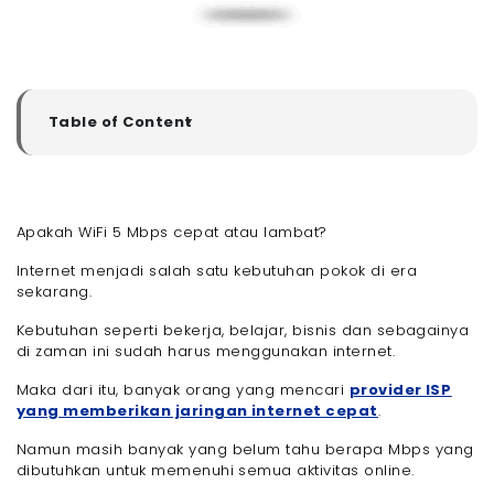
Table of Content
▼
Apakah WiFi 5 Mbps Cepat Atau Lambat?
WiFi 5 Mbps Bisa Untuk Apa Saja?
- 1. Browsing Internet
Apakah WiFi 5 Mbps cepat atau lambat?
- 2. Email dan Komunikasi Online
- 3. Streaming Musik
Internet menjadi salah satu kebutuhan pokok di era
sekarang.
- 4. Streaming Video Resolusi Standar
- 5. Kegiatan Belajar Online
Kebutuhan seperti bekerja, belajar, bisnis dan sebagainya
Kelebihan dan Kekurangan Paket WiFi 5 Mbps
di zaman ini sudah harus menggunakan internet.
- Kelebihan Paket WiFi 5 Mbps :
Maka dari itu, banyak orang yang mencari
provider ISP
- Kekurangan Paket WiFi 5 Mbps :
yang memberikan jaringan internet cepat
.
Perbandingan Internet Kecepatan 5 Mbps dengan
Kecepatan Lainnya
Namun masih banyak yang belum tahu berapa Mbps yang
dibutuhkan untuk memenuhi semua aktivitas online.
- 1. Kecepatan 5 Mbps vs 10 Mbps