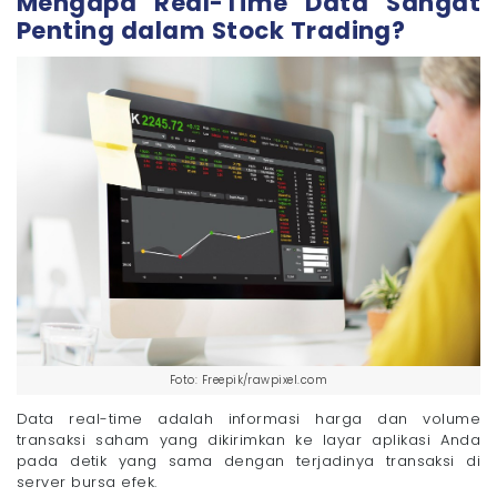
Mengapa Real-Time Data Sangat
- 2. Aktifkan Enkripsi WPA2 atau WPA3
Penting dalam Stock Trading?
- 3. Matikan Fitur WPS (Wi-Fi Protected Setup)
- 4. Buat Jaringan Khusus (Guest Network)
- 5. Jangan Gunakan WiFi Publik
Dukung Aktivitas Trading Saham dari Rumah
dengan WiFi Megavision!
Foto: Freepik/rawpixel.com
Data real-time adalah informasi harga dan volume
transaksi saham yang dikirimkan ke layar aplikasi Anda
pada detik yang sama dengan terjadinya transaksi di
server bursa efek.