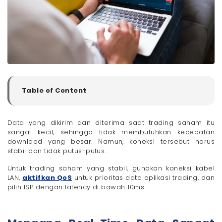
Table of Content
▼
Mengapa Real-Time Data Sangat Penting dalam
Stock Trading?
Data yang dikirim dan diterima saat trading saham itu
- 1. Akurasi Harga Eksekusi (Mencegah Slippage)
sangat kecil, sehingga tidak membutuhkan kecepatan
- 2. Respons Terhadap Informasi dan Berita
downlaod yang besar. Namun, koneksi tersebut harus
stabil dan tidak putus-putus.
- 3. Keakuratan Indikator Analisis Teknikal
- 4. Pelaksanaan Manajemen Risiko (Stop Loss)
Untuk trading saham yang stabil, gunakan koneksi kabel
yang Tepat
LAN,
aktifkan QoS
untuk prioritas data aplikasi trading, dan
Apa Itu Latency dan Slippage dalam Trading
pilih ISP dengan latency di bawah 10ms.
Saham?
Cara Mengamankan Koneksi WiFi untuk Trading
Saham
- 1. Ganti Password Admin Router