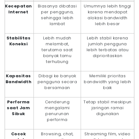
Kecepatan
Biasanya dibatasi
Umumnya lebih tinggi
Internet
per pengguna,
karena mendapat
sehingga lebih
alokasi bandwidth
lambat
lebih besar
Stabilitas
Lebih mudah
Lebih stabil karena
Koneksi
melambat,
jumlah pengguna
terutama saat
lebih terbatas atau
banyak tamu
diprioritaskan
terhubung
Kapasitas
Dibagi ke banyak
Memiliki prioritas
Bandwidth
pengguna secara
bandwidth yang lebih
bersamaan
baik
Performa
Cenderung
Tetap stabil meskipun
saat Jam
mengalami
jaringan ramai
Sibuk
penurunan
digunakan
performa
Cocok
Browsing, chat,
Streaming film, video