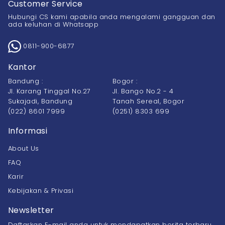
Customer Service
Hubungi CS kami apabila anda mengalami gangguan dan
ada keluhan di Whatsapp
0811-900-6877
Kantor
Bandung :
Bogor :
Jl. Karang Tinggal No.27
Jl. Bango No.2 - 4
Sukajadi, Bandung
Tanah Sereal, Bogor
(022) 8601 7999
(0251) 8303 699
Informasi
About Us
FAQ
Karir
Kebijakan & Privasi
Newsletter
Daftarkan E-mail anda untuk mendapatkan berita terbaru