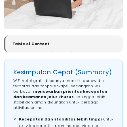
Table of Content
▼
Kesimpulan Cepat (Summary)
Kenapa WiFi Hotel Gratis Lebih Lambat Dibanding WiFi
Berbayar?
Kesimpulan Cepat (Summary)
Risiko Menggunakan WiFi Hotel Gratis Dibanding WiFi
Berbayar
WiFi hotel gratis biasanya memiliki bandwidth
- 1. Pencurian Data Sensitif
terbatas dan tanpa enkripsi, sedangkan WiFi
- 2. Salah Sambung ke Hotspot Palsu (Evil Twin)
berbayar
menawarkan prioritas kecepatan
- 3. Penyebaran Malware dan Virus
dan keamanan jalur khusus
, sehingga lebih
stabil dan aman digunakan untuk berbagai
- 4. Ancaman Man-in-the-Middle Attack (MitM)
aktivitas online.
- 5. Potensi Akses Tidak Sah ke Akun Pribadi
Keuntungan Menggunakan WiFi Hotel Berbayar
Kecepatan dan stabilitas lebih tinggi
untuk
Dibanding WiFi Gratis
aktivitas seperti streaming dan video call.