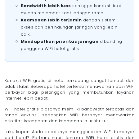
- 1. Kecepatan dan Stabilitas Lebih Tinggi
Bandwidth lebih luas
sehingga koneksi tidak
- 2. Bandwidth Lebih Luas
mudah melambat saat jaringan ramai.
- 3. Keamanan Lebih Terjamin
Keamanan lebih terjamin
dengan sistem
- 4. Mendapatkan Prioritas Jaringan
akses dan perlindungan jaringan yang lebih
Akhir Kata
baik.
Mendapatkan prioritas jaringan
dibanding
pengguna WiFi hotel gratis.
Koneksi WiFi gratis di hotel terkadang sangat lambat dan
tidak stabil. Beberapa hotel tertentu menawarkan opsi WiFi
berbayar bagi pelanggan yang membutuhkan layanan
internet lebih cepat.
WiFi hotel gratis biasanya memiliki bandwidth terbatas dan
tanpa enkripsi, sedangkan WiFi berbayar menawarkan
prioritas kecepatan dan keamanan jalur khusus.
Lalu, kapan Anda sebaiknya menggunakan WiFi berbayar
dari hotel? Perbandingan lengkap WiFi hotel gratis dan