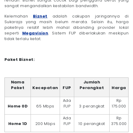
rendah. Biznet sangat cocok bagi pengguna berat yang
sangat mengandalkan kestabilan bandwidth.
Kelemahan
Biznet
adalah cakupan jaringannya di
Sukaraja yang masih belum merata. Selain itu, harga
paketnya relatif lebih mahal dibanding provider lokal
seperti
Megavision
. Sistem FUP diberlakukan meskipun
tidak terlalu ketat.
Paket Biznet:
Nama
Jumlah
Paket
Kecepatan
FUP
Perangkat
Harga
Ada
Rp
Home 0D
65 Mbps
FUP
3 perangkat
175.000
Ada
Rp
Home 1D
200 Mbps
FUP
10 perangkat
375.000