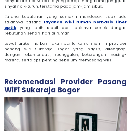
Banyak area di Sukaraja yang kerap mengalami gangguan
- 3. Sinyal dan Jaringan Tidak Stabil
sinyal naik-turun, terutama pada jam-jam sibuk.
- 4. Pentingnya Koneksi Stabil untuk Berbagai
Aktivitas
Karena kebutuhan yang semakin mendesak, tidak ada
salahnya pasang
layanan WiFi rumah berbasis fiber
Faktor yang Harus Dipertimbangkan Sebelum
optik
yang lebih stabil dan tentunya cocok dengan
Pasang WiFi Sukaraja Bogor
kebutuhan sehari-hari di rumah.
- 1. Kecepatan Internet
Lewat artikel ini, kami akan bantu kamu memilih provider
- 2. Stabilitas Jaringan
pasang wifi Sukaraja Bogor yang bagus, dilengkapi
- 3. Area Coverage
dengan rekomendasi, keunggulan, kekurangan masing-
- 4. FUP atau Fair Usage Policy
masing, serta tips penting sebelum memasang WiFi.
- 5. Harga dan Paket Langganan
- 6. Layanan Customer Service
Rekomendasi Provider Pasang
Yuk, Pasang WiFi Sukaraja Bogor di Rumah Pakai
Megavision!
WiFi Sukaraja Bogor