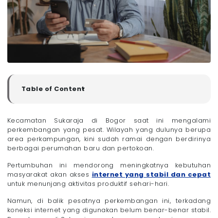
Table of Content
▼
Rekomendasi Provider Pasang WiFi Sukaraja Bogor
Kecamatan Sukaraja di Bogor saat ini mengalami
- 1. Megavision
perkembangan yang pesat. Wilayah yang dulunya berupa
- 2. Iconnet
area perkampungan, kini sudah ramai dengan berdirinya
- 3. MyRepublic
berbagai perumahan baru dan pertokoan.
- 4. IndiHome
Pertumbuhan ini mendorong meningkatnya kebutuhan
- 5. Biznet
masyarakat akan akses
internet yang stabil dan cepat
Kenapa Penting Pilih Provider Pasang WiFi Sukaraja
untuk menunjang aktivitas produktif sehari-hari.
Bogor yang Tepat?
Namun, di balik pesatnya perkembangan ini, terkadang
- 1. Kondisi Geografis Sukaraja
koneksi internet yang digunakan belum benar-benar stabil.
- 2. Banyak Perumahan dan Bisnis Kecil