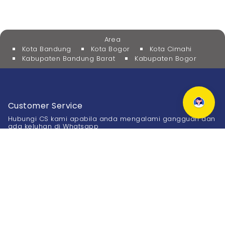
Area
Kota Bandung
Kota Bogor
Kota Cimahi
Kabupaten Bandung Barat
Kabupaten Bogor
Customer Service
Hubungi CS kami apabila anda mengalami gangguan dan
ada keluhan di Whatsapp
0811-900-6877
Kantor
Bandung :
Bogor :
Jl. Karang Tinggal No.27
Jl. Bango No.2 - 4
Sukajadi, Bandung
Tanah Sereal, Bogor
(022) 8601 7999
(0251) 8303 699