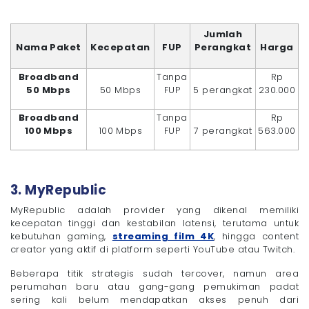
Jumlah
Nama Paket
Kecepatan
FUP
Perangkat
Harga
Broadband
Tanpa
Rp
50 Mbps
50 Mbps
FUP
5 perangkat
230.000
Broadband
Tanpa
Rp
100 Mbps
100 Mbps
FUP
7 perangkat
563.000
3. MyRepublic
MyRepublic adalah provider yang dikenal memiliki
kecepatan tinggi dan kestabilan latensi, terutama untuk
kebutuhan gaming,
streaming film 4K
, hingga content
creator yang aktif di platform seperti YouTube atau Twitch.
Beberapa titik strategis sudah tercover, namun area
perumahan baru atau gang-gang pemukiman padat
sering kali belum mendapatkan akses penuh dari