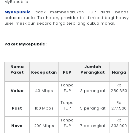
MyRepublic.
MyRepublic
tidak memberlakukan FUP alias bebas
batasan kuota. Tak heran, provider ini diminati bagi heavy
user, meskipun secara harga terbilang cukup mahal.
Paket MyRepublic:
Nama
Jumlah
Paket
Kecepatan
FUP
Perangkat
Harga
Tanpa
Rp
Value
40 Mbps
FUP
3 perangkat
260.850
Tanpa
Rp
Fast
100 Mbps
FUP
5 perangkat
277.500
Tanpa
Rp
Nova
200 Mbps
FUP
7 perangkat
333.000