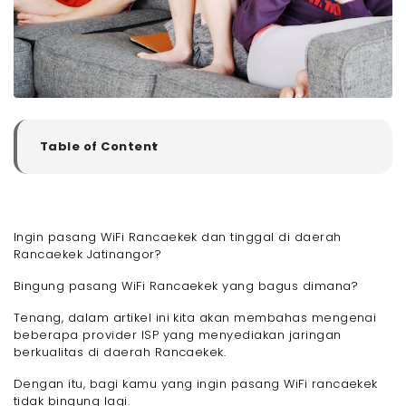
Table of Content
▼
Rekomendasi Provider ISP yang Menyediakan Jasa
Pasang WiFi Rancaekek Berkualitas
- 1. Megavision
Ingin pasang WiFi Rancaekek dan tinggal di daerah
- 2. IndiHome
Rancaekek Jatinangor?
- 3. MyRepublic
- 4. Iconnet
Bingung pasang WiFi Rancaekek yang bagus dimana?
- 5. Biznet
Tenang, dalam artikel ini kita akan membahas mengenai
- 6. Jujung.id
beberapa provider ISP yang menyediakan jaringan
- 7. Oxygen.id
berkualitas di daerah Rancaekek.
- 8. Netciti
Dengan itu, bagi kamu yang ingin pasang WiFi rancaekek
- 9. Jets Internet
tidak bingung lagi.