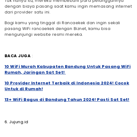
Tak hanya itu, mereka membebani para pelanggannya
dengan biaya pasang saat kamu ingin memasang internet
dari provider satu ini.
Bagi kamu yang tinggal di Rancaekek dan ingin sekali
pasang WiFi rancaekek dengan Biznet, kamu bisa
mengunjungi website resmi mereka.
BACA JUGA
:
10 WiFi Murah Kabupaten Bandung Untuk Pasang WiFi
Rumah, Jaringan Sat Set!
10 Provider Internet Terbaik di Indonesia 2024! Cocok
Untuk di Rumah!
13+ WiFi Bagus di Bandung Tahun 2024! Pasti Sat Set!
6. Jujung.id