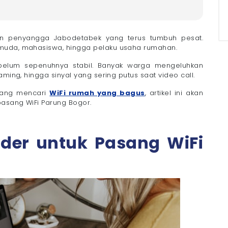
rung Bogor
n penyangga Jabodetabek yang terus tumbuh pesat.
 muda, mahasiswa, hingga pelaku usaha rumahan.
g belum sepenuhnya stabil. Banyak warga mengeluhkan
aming, hingga sinyal yang sering putus saat video call.
edang mencari
WiFi rumah yang bagus
, artikel ini akan
arung Bogor?
asang WiFi Parung Bogor.
s Rumahan
der untuk Pasang WiFi
ung Bogor
Harga Terjangkau
n Tembaga
age Jelas
tar
 Pengguna