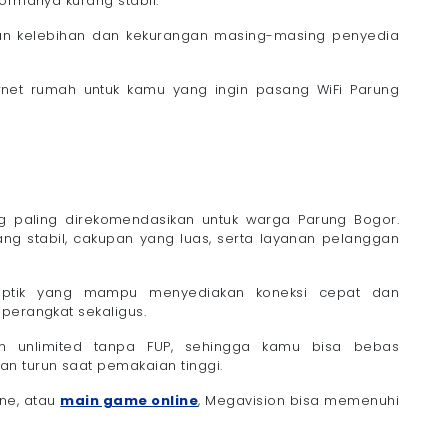
formanya kurang stabil.
kan kelebihan dan kekurangan masing-masing penyedia
ernet rumah untuk kamu yang ingin pasang WiFi Parung
g paling direkomendasikan untuk warga Parung Bogor.
 yang stabil, cakupan yang luas, serta layanan pelanggan
 optik yang mampu menyediakan koneksi cepat dan
perangkat sekaligus.
em unlimited tanpa FUP, sehingga kamu bisa bebas
n turun saat pemakaian tinggi.
ine, atau
main game online
, Megavision bisa memenuhi