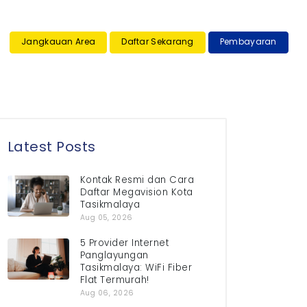
×
Jangkauan Area
Daftar Sekarang
Pembayaran
Latest Posts
Kontak Resmi dan Cara
Daftar Megavision Kota
Tasikmalaya
Aug 05, 2026
5 Provider Internet
Panglayungan
Tasikmalaya: WiFi Fiber
Flat Termurah!
Aug 06, 2026