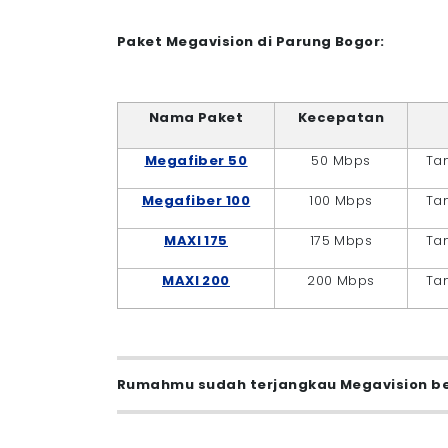
Paket Megavision di Parung Bogor:
Nama Paket
Kecepatan
Megafiber 50
50 Mbps
Ta
Megafiber 100
100 Mbps
Ta
MAXI 175
175 Mbps
Ta
MAXI 200
200 Mbps
Ta
Rumahmu sudah terjangkau Megavision be