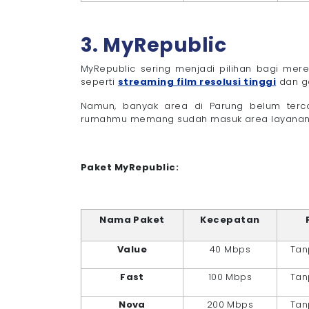
3. MyRepublic
MyRepublic sering menjadi pilihan bagi mere
seperti
streaming film resolusi tinggi
dan ga
Namun, banyak area di Parung belum terco
rumahmu memang sudah masuk area layanan
Paket MyRepublic:
Nama Paket
Kecepatan
Value
40 Mbps
Tan
Fast
100 Mbps
Tan
Nova
200 Mbps
Tan