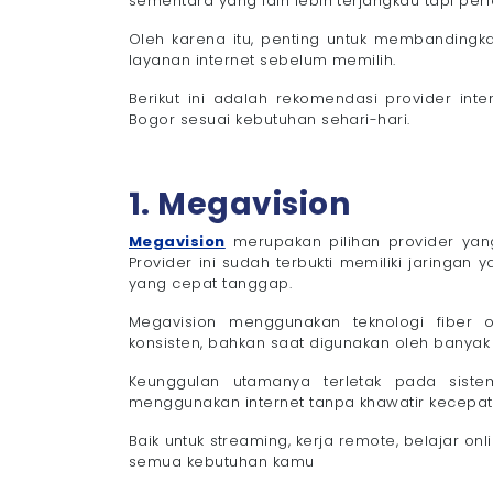
sementara yang lain lebih terjangkau tapi per
Oleh karena itu, penting untuk membanding
layanan internet sebelum memilih.
Berikut ini adalah rekomendasi provider int
Bogor sesuai kebutuhan sehari-hari.
1. Megavision
Megavision
merupakan pilihan provider yan
Provider ini sudah terbukti memiliki jaringan
yang cepat tanggap.
Megavision menggunakan teknologi fiber
konsisten, bahkan saat digunakan oleh banyak 
Keunggulan utamanya terletak pada sist
menggunakan internet tanpa khawatir kecepata
Baik untuk streaming, kerja remote, belajar onl
semua kebutuhan kamu