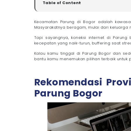
Table of Content
▼
Rekomendasi Provider untuk Pasang WiFi Pa
- 1. Megavision
Kecamatan Parung di Bogor adalah kawasa
Masyarakatnya beragam, mulai dari keluarga
- 2. First Media
- 3. MyRepublic
Tapi sayangnya, koneksi internet di Parun
- 4. IndiHome
kecepatan yang naik-turun, buffering saat stre
- 5. Iconnet
Kalau kamu tinggal di Parung Bogor dan s
Kenapa Banyak Warga Ingin Pasang WiFi P
bantu kamu menemukan pilihan terbaik untuk p
- 1. Kebutuhan Internet Meningkat
- 2. Makin Banyak Pemukiman dan Bisni
- 3. Jaringan Seluler Kurang Stabil
Rekomendasi Provi
- 4. Aktivitas Online Sering Gangguan
Parung Bogor
Tips Memilih Provider untuk Pasang WiFi Par
- 1. Pilih yang Kecepatannya Stabil dan 
- 2. Pastikan Jaringan Fiber Optic, Buka
- 3. Support Pelanggan Aktif & Area Cover
- 4. Cek Review dan Testimoni Warga Seki
- 5. Pertimbangkan Paket Sesuai Jumlah