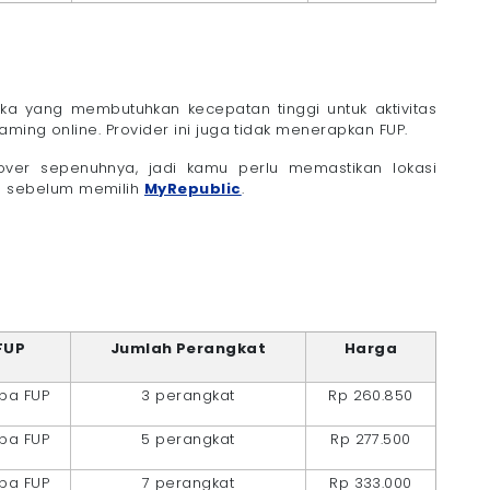
ka yang membutuhkan kecepatan tinggi untuk aktivitas
ming online. Provider ini juga tidak menerapkan FUP.
ver sepenuhnya, jadi kamu perlu memastikan lokasi
 sebelum memilih
MyRepublic
.
FUP
Jumlah Perangkat
Harga
pa FUP
3 perangkat
Rp 260.850
pa FUP
5 perangkat
Rp 277.500
pa FUP
7 perangkat
Rp 333.000