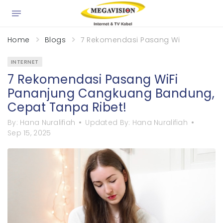
×
Home
Blogs
7 Rekomendasi Pasang WiFi Pananju
INTERNET
7 Rekomendasi Pasang WiFi
Pananjung Cangkuang Bandung,
Cepat Tanpa Ribet!
By:
Hana Nuralifiah
Updated By:
Hana Nuralifiah
Sep 15, 2025