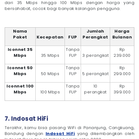
dari 35 Mbps hingga 100 Mbps dengan harga yang
bersahabat, cocok bagi banyak kalangan pengguna.
Nama
Jumlah
Harga
Paket
Kecepatan
FUP
Perangkat
Bulanan
Iconnet 35
Tanpa
Rp
Mbps
35 Mbps
FUP
3 perangkat
239.000
Iconnet 50
Tanpa
Rp
Mbps
50 Mbps
FUP
5 perangkat
299.000
Iconnet 100
Tanpa
10
Rp
Mbps
100 Mbps
FUP
perangkat
399.000
7. Indosat HiFi
Terakhir, kamu bisa pasang WiFi di Pananjung, Cangkuang,
Bandung dengan
Indosat HiFi
yang dikembangkan oleh