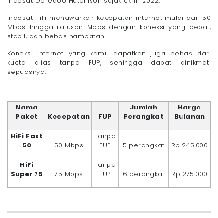
Indosat Ooredoo Hutchison sejak akhir 2022.
Indosat HiFi menawarkan kecepatan internet mulai dari 50
Mbps hingga ratusan Mbps dengan koneksi yang cepat,
stabil, dan bebas hambatan.
Koneksi internet yang kamu dapatkan juga bebas dari
kuota alias tanpa FUP, sehingga dapat dinikmati
sepuasnya.
Nama
Jumlah
Harga
Paket
Kecepatan
FUP
Perangkat
Bulanan
HiFi Fast
Tanpa
50
50 Mbps
FUP
5 perangkat
Rp 245.000
HiFi
Tanpa
Super 75
75 Mbps
FUP
6 perangkat
Rp 275.000