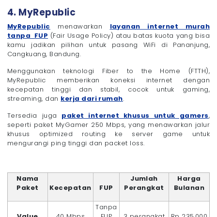
4. MyRepublic
MyRepublic
menawarkan
layanan internet murah
tanpa FUP
(Fair Usage Policy) atau batas kuota yang bisa
kamu jadikan pilihan untuk pasang WiFi di Pananjung,
Cangkuang, Bandung.
Menggunakan teknologi Fiber to the Home (FTTH),
MyRepublic memberikan koneksi internet dengan
kecepatan tinggi dan stabil, cocok untuk gaming,
streaming, dan
kerja dari rumah
.
Tersedia juga
paket internet khusus untuk gamers
,
seperti paket MyGamer 250 Mbps, yang menawarkan jalur
khusus optimized routing ke server game untuk
mengurangi ping tinggi dan packet loss.
Nama
Jumlah
Harga
Paket
Kecepatan
FUP
Perangkat
Bulanan
Tanpa
Value
40 Mbps
FUP
3 perangkat
Rp 235.000