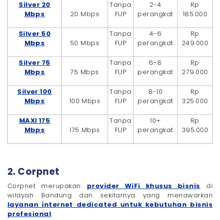
Silver 20
Tanpa
2-4
Rp
Mbps
20 Mbps
FUP
perangkat
185.000
Silver 50
Tanpa
4-6
Rp
Mbps
50 Mbps
FUP
perangkat
249.000
Silver 75
Tanpa
6-8
Rp
Mbps
75 Mbps
FUP
perangkat
279.000
Silver 100
Tanpa
8-10
Rp
Mbps
100 Mbps
FUP
perangkat
325.000
MAXI 175
Tanpa
10+
Rp
Mbps
175 Mbps
FUP
perangkat
395.000
2. Corpnet
Corpnet merupakan
provider WiFi khusus bisnis
di
wilayah Bandung dan sekitarnya yang menawarkan
layanan internet dedicated untuk kebutuhan bisnis
profesional
.