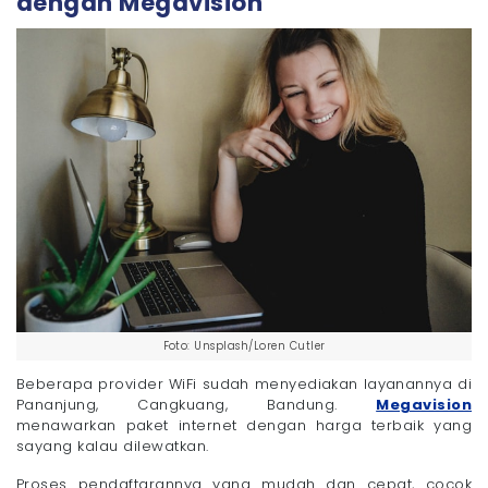
dengan Megavision
Foto: Unsplash/Loren Cutler
Beberapa provider WiFi sudah menyediakan layanannya di
Pananjung, Cangkuang, Bandung.
Megavision
menawarkan paket internet dengan harga terbaik yang
sayang kalau dilewatkan.
Proses pendaftarannya yang mudah dan cepat, cocok