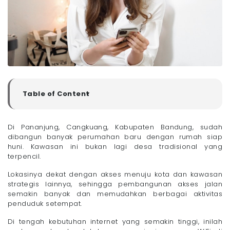
Table of Content
▼
Rekomendasi Layanan Pasang WiFi di Pananjung,
Cangkuang, Bandung
Di Pananjung, Cangkuang, Kabupaten Bandung, sudah
- 1. Megavision
dibangun banyak perumahan baru dengan rumah siap
- 2. Corpnet
huni. Kawasan ini bukan lagi desa tradisional yang
terpencil.
- 3. IndiHome
- 4. MyRepublic
Lokasinya dekat dengan akses menuju kota dan kawasan
- 5. Biznet
strategis lainnya, sehingga pembangunan akses jalan
semakin banyak dan memudahkan berbagai aktivitas
- 6. ICONNET
penduduk setempat.
- 7. Indosat HiFi
Tips Memilih Layanan Terbaik untuk Pasang WiFi di
Di tengah kebutuhan internet yang semakin tinggi, inilah
Pananjung, Cangkuang, Bandung