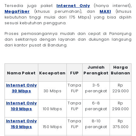
Tersedia juga paket
Internet Only
(hanya internet),
MegaFiber
(khusus perumahan), dan
MAXI
(khusus
kebutuhan tinggi mulai dari 175 Mbps) yang bisa dipilih
sesuai kebutuhan pengguna.
Proses pemasangannya mudah dan cepat di Pananjung
dan sekitarnya dengan layanan dan dukungan langsung
dari kantor pusat di Bandung.
Jumlah
Harga
Nama Paket
Kecepatan
FUP
Perangkat
Bulanan
Internet Only
Tanpa
3-5
Rp
30 Mbps
30 Mbps
FUP
perangkat
229.000
Internet Only
Tanpa
6-8
Rp
100 Mbps
100 Mbps
FUP
perangkat
299.000
Internet Only
Tanpa
8-10
Rp
150 Mbps
150 Mbps
FUP
perangkat
375.000