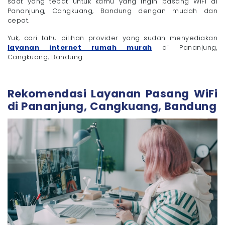
saat yang tepat untuk kamu yang ingin pasang WiFi di
- 1. Sesuaikan Kecepatan dengan Kebutuhan
Pananjung, Cangkuang, Bandung dengan mudah dan
cepat.
- 2. Perhatikan FUP atau Batas Pemakaian
- 3. Cari Provider dengan Layanan Pelanggan
Yuk, cari tahu pilihan provider yang sudah menyediakan
Responsif
layanan internet rumah murah
di Pananjung,
- 4. Cari Review dari Warga Sekitar
Cangkuang, Bandung.
Cara Mudah Pasang WiFi di Pananjung, Cangkuang,
Bandung dengan Megavision
Rasakan Layanan Internet Murah dan Berkualitas
Bersama Megavision!
Rekomendasi Layanan Pasang WiFi
di Pananjung, Cangkuang, Bandung