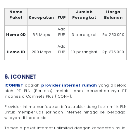
Nama
Jumlah
Harga
Paket
Kecepatan
FUP
Perangkat
Bulanan
Ada
Home 0D
65 Mbps
FUP
3 perangkat
Rp 250.000
Ada
Home 1D
200 Mbps
FUP
10 perangkat
Rp 375.000
6. ICONNET
ICONNET
adalah
provider internet rumah
yang dikelola
oleh PT PLN (Persero) melalui anak perusahaannya PT
Indonesia Comnets Plus (ICON+).
Provider ini memanfaatkan infrastruktur tiang listrik milik PLN
untuk memperluas jaringan internet hingga ke berbagai
wilayah di Indonesia.
Tersedia paket internet unlimited dengan kecepatan mulai