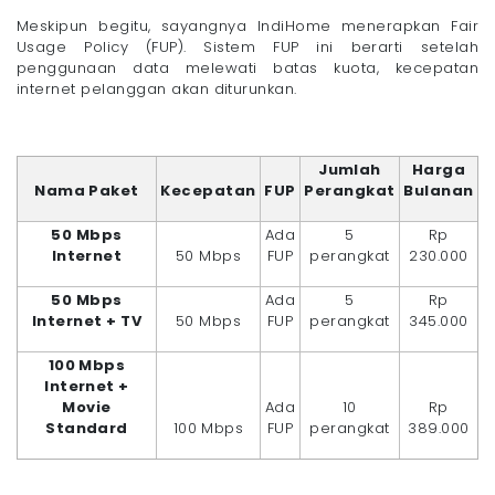
Meskipun begitu, sayangnya IndiHome menerapkan Fair
Usage Policy (FUP). Sistem FUP ini berarti setelah
penggunaan data melewati batas kuota, kecepatan
internet pelanggan akan diturunkan.
Jumlah
Harga
Nama Paket
Kecepatan
FUP
Perangkat
Bulanan
50 Mbps
Ada
5
Rp
Internet
50 Mbps
FUP
perangkat
230.000
50 Mbps
Ada
5
Rp
Internet + TV
50 Mbps
FUP
perangkat
345.000
100 Mbps
Internet +
Movie
Ada
10
Rp
Standard
100 Mbps
FUP
perangkat
389.000