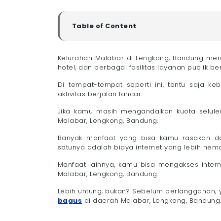
Table of Content
▼
Rekomendasi Provider Pasang WiFi di Mala
- 1. Megavision
Kelurahan Malabar di Lengkong, Bandung meru
hotel, dan berbagai fasilitas layanan publik ber
- 2. Corpnet
- 3. IndiHome
Di tempat-tempat seperti ini, tentu saja ke
- 4. MyRepublic
aktivitas berjalan lancar.
- 5. ICONNET
Jika kamu masih mengandalkan kuota selule
- 6. COMET Home
Malabar, Lengkong, Bandung.
Tips Memilih Provider Pasang WiFi Malabar
Banyak manfaat yang bisa kamu rasakan dar
- 1. Cek Kualitas Jaringan di Lokasimu
satunya adalah biaya internet yang lebih hema
- 2. Sesuaikan Kecepatan dengan Kebut
- 3. Utamakan Layanan Internet Tanpa FU
Manfaat lainnya, kamu bisa mengakses intern
Malabar, Lengkong, Bandung.
- 4. Pastikan Layanan Pelanggan Respons
Cara Pasang WiFi di Malabar, Lengkong, B
Lebih untung, bukan? Sebelum berlangganan, 
Mau Internetan Lebih Cepat dan Murah di 
bagus
di daerah Malabar, Lengkong, Bandung