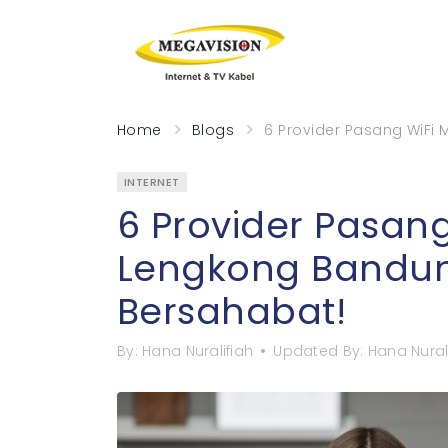
Home
Blogs
6 Provider Pasang WiFi
INTERNET
6 Provider Pasan
Lengkong Bandun
Bersahabat!
By:
Hana Nuralifiah
Updated By:
Hana Nural