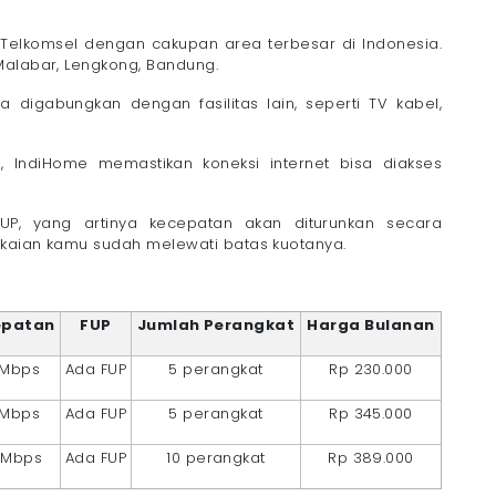
 Telkomsel dengan cakupan area terbesar di Indonesia.
Malabar, Lengkong, Bandung.
 digabungkan dengan fasilitas lain, seperti TV kabel,
n, IndiHome memastikan koneksi internet bisa diakses
FUP, yang artinya kecepatan akan diturunkan secara
akaian kamu sudah melewati batas kuotanya.
epatan
FUP
Jumlah Perangkat
Harga Bulanan
 Mbps
Ada FUP
5 perangkat
Rp 230.000
 Mbps
Ada FUP
5 perangkat
Rp 345.000
 Mbps
Ada FUP
10 perangkat
Rp 389.000