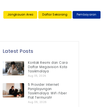
×
Jangkauan Area
Daftar Sekarang
Pembayaran
Latest Posts
Kontak Resmi dan Cara
Daftar Megavision Kota
Tasikmalaya
Aug 05, 2026
5 Provider Internet
Panglayungan
Tasikmalaya: WiFi Fiber
Flat Termurah!
Aug 06, 2026