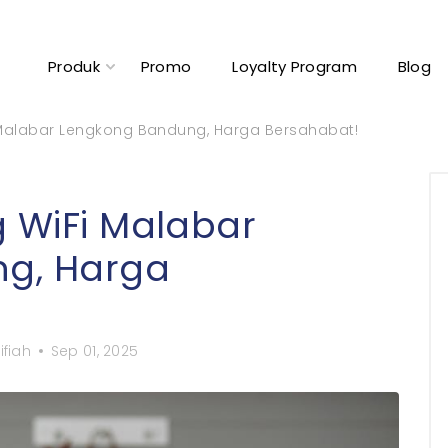
Produk
Promo
Loyalty Program
Blog
 Malabar Lengkong Bandung, Harga Bersahabat!
g WiFi Malabar
g, Harga
ifiah
Sep 01, 2025