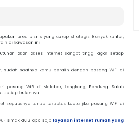
bar, Lengkong, Bandung
pakan area bisnis yang cukup strategis. Banyak kantor,
diri di kawasan ini.
butuhan akan akses internet sangat tinggi agar setiap
r, sudah saatnya kamu beralih dengan pasang WiFi di
, Lengkong, Bandung yang Bagus
i pasang WiFi di Malabar, Lengkong, Bandung. Salah
t setiap bulannya.
uhan di Rumah
P
et sepuasnya tanpa terbatas kuota jika pasang WiFi di
if
andung dengan Megavision
yuk simak dulu apa saja
layanan internet rumah yang
Rumah? Coba Megavision!
.