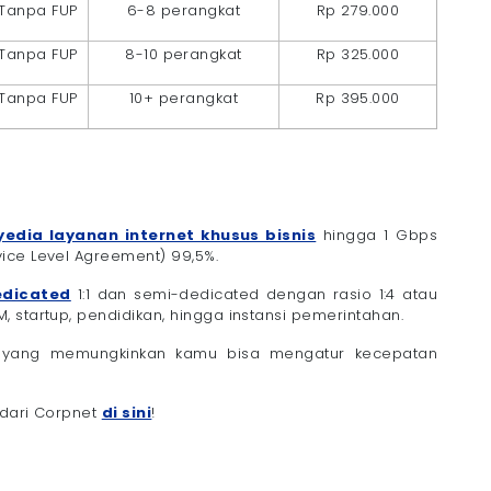
Tanpa FUP
6-8 perangkat
Rp 279.000
Tanpa FUP
8-10 perangkat
Rp 325.000
Tanpa FUP
10+ perangkat
Rp 395.000
edia layanan internet khusus bisnis
hingga 1 Gbps
ice Level Agreement) 99,5%.
edicated
1:1 dan semi-dedicated dengan rasio 1:4 atau
 startup, pendidikan, hingga instansi pemerintahan.
) yang memungkinkan kamu bisa mengatur kecepatan
 dari Corpnet
di sini
!