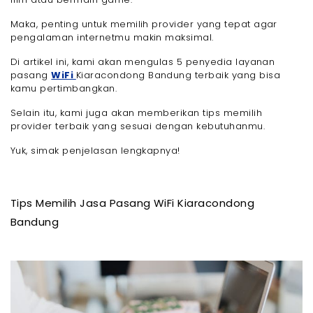
- 2. Biznet
- 3. MyRepublic
Maka, penting untuk memilih provider yang tepat agar
pengalaman internetmu makin maksimal.
- 4. IndiHome
- 5. Oxygen ID
Di artikel ini, kami akan mengulas 5 penyedia layanan
Perbandingan Jasa Pasang WiFi Kiaracondong
pasang
WiFi
Kiaracondong Bandung terbaik yang bisa
Bandung yang Direkomendasikan
kamu pertimbangkan.
Pilihan Paket WiFi Terbaik dari Provider WiFi yang
Direkomendasikan
Selain itu, kami juga akan memberikan tips memilih
- Megavision
provider terbaik yang sesuai dengan kebutuhanmu.
- Biznet
Yuk, simak penjelasan lengkapnya!
- MyRepublic
- IndiHome
- Oxygen ID
Tips Memilih Jasa Pasang WiFi Kiaracondong
Mau Pasang WiFi yang Bagus di Daerah
Kiaracondong Bandung yang Bagus? Pasang WiFi
Bandung
dari Paket Internet Megavision! Jaringan Kencang &
Harga Murah!
- Akhir Kata