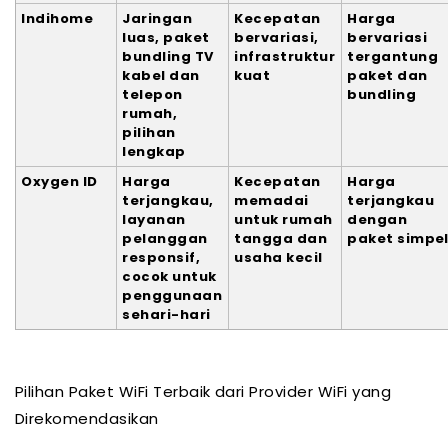
Indihome
Jaringan
Kecepatan
Harga
luas, paket
bervariasi,
bervariasi
bundling TV
infrastruktur
tergantung
kabel dan
kuat
paket dan
telepon
bundling
rumah,
pilihan
lengkap
Oxygen ID
Harga
Kecepatan
Harga
terjangkau,
memadai
terjangkau
layanan
untuk rumah
dengan
pelanggan
tangga dan
paket simpe
responsif,
usaha kecil
cocok untuk
penggunaan
sehari-hari
Pilihan Paket WiFi Terbaik dari Provider WiFi yang
Direkomendasikan