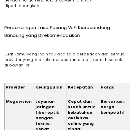
dengan harga terjangkau, Oxygen ID layak
dipertimbangkan.
Perbandingan Jasa Pasang WiFi Kiaracondong
Bandung yang Direkomendasikan
Buat kamu yang ingin tau apa saja perbedaan dari semua
provider yang kita rekomendasikan diatas, kamu bisa cek
di bawah ini:
Provider
Keunggulan
Kecepatan
Harga
Megavision
Layanan
Cepat dan
Bervariasi,
jaringan
stabil untuk
harga
fiber optik
kebutuhan
kompetitif
dengan
aktivitas
teknisi
online yang
cepat
tinggi