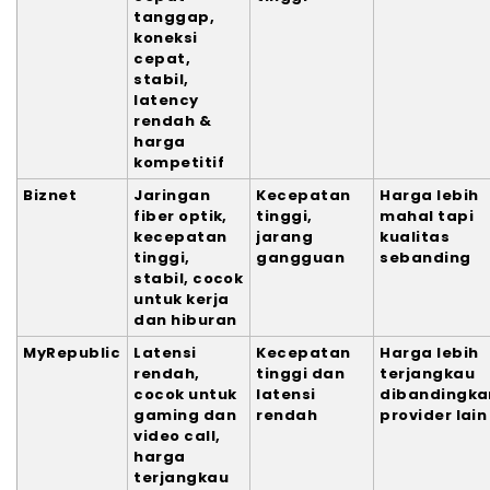
tanggap,
koneksi
cepat,
stabil,
latency
rendah &
harga
kompetitif
Biznet
Jaringan
Kecepatan
Harga lebih
fiber optik,
tinggi,
mahal tapi
kecepatan
jarang
kualitas
tinggi,
gangguan
sebanding
stabil, cocok
untuk kerja
dan hiburan
MyRepublic
Latensi
Kecepatan
Harga lebih
rendah,
tinggi dan
terjangkau
cocok untuk
latensi
dibandingka
gaming dan
rendah
provider lain
video call,
harga
terjangkau