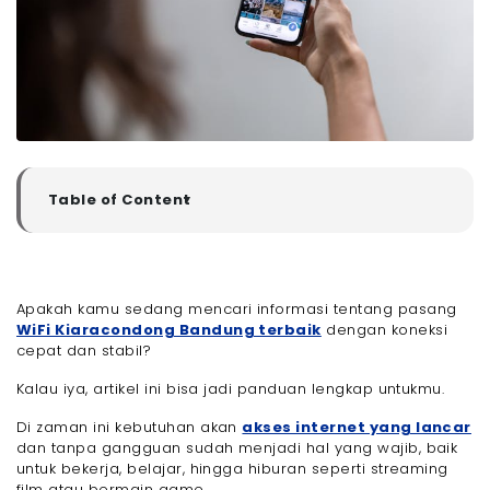
Table of Content
▼
Tips Memilih Jasa Pasang WiFi Kiaracondong
Bandung
- 1. Cek Ketersediaan Jaringan Provider WiFi
Apakah kamu sedang mencari informasi tentang pasang
- 2. Tentukan Kecepatan Internet yang Dibutuhkan
WiFi Kiaracondong Bandung terbaik
dengan koneksi
- 3. Pilih Provider dengan Layanan Pelanggan
cepat dan stabil?
Responsif
- 4. Perhatikan Harga dan Biaya Tersembunyi
Kalau iya, artikel ini bisa jadi panduan lengkap untukmu.
- 5. Cek Review Pengguna di Kiaracondong
Di zaman ini kebutuhan akan
akses internet yang lancar
5 Rekomendasi Jasa Pasang WiFi Kiaracondong
Bandung Terbaik yang Internetnya Stabil dan Cepat
dan tanpa gangguan sudah menjadi hal yang wajib, baik
untuk bekerja, belajar, hingga hiburan seperti streaming
- 1. Megavision
film atau bermain game.