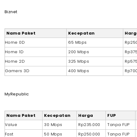
Biznet
Nama Paket
Kecepatan
Harg
Home 0D
65 Mbps
Rp250
Home 1D
200 Mbps
Rp375
Home 2D
325 Mbps
Rp575
Gamers 3D
400 Mbps
Rp700
MyRepublic
Nama Paket
Kecepatan
Harga
FUP
Value
30 Mbps
Rp235.000
Tanpa FUP
Fast
50 Mbps
Rp250.000
Tanpa FUP