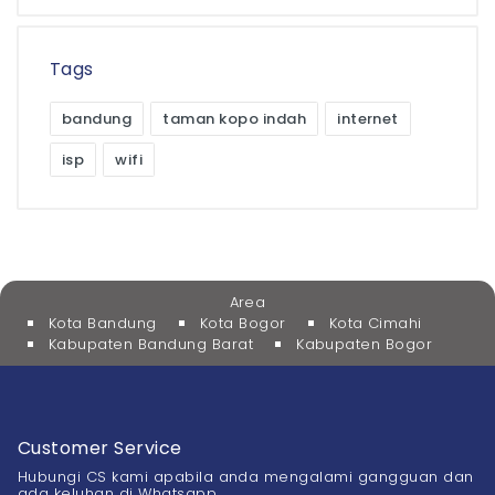
Tags
bandung
taman kopo indah
internet
isp
wifi
Area
Kota Bandung
Kota Bogor
Kota Cimahi
Kabupaten Bandung Barat
Kabupaten Bogor
Customer Service
Hubungi CS kami apabila anda mengalami gangguan dan
ada keluhan di Whatsapp