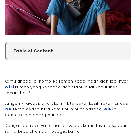
Table of Content
▼
Rekomendasi ISP Terbaik Untuk Pasang WiFi di
Komplek Taman Kopo Indah Bandung
- 1. Megavision
Kamu tinggal di Komplek Taman Kopo Indah dan lagi nyari
- 2. Oxygen.id
WiFi
rumah yang kenceng dan stabil buat kebutuhan
- 3. BNet
sehari-hari?
- 4. Gastra Networks
- 5. Awinet
Jangan khawatir, di artikel ini kita bakal kasih rekomendasi
ISP
terbaik yang bisa kamu pilih buat pasang
WiFi
di
- 6. First Media
komplek Taman Kopo Indah.
- 7. Netciti
- 8. Iconnet
Dengan banyaknya pilihan provider, kamu bisa sesuaikan
sama kebutuhan dan budget kamu.
Tips Memilih WiFi yang Tepat Untuk Daerah Komplek