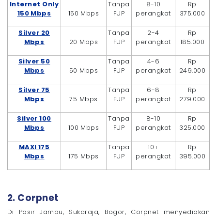
Internet Only
Tanpa
8-10
Rp
150 Mbps
150 Mbps
FUP
perangkat
375.000
Silver 20
Tanpa
2-4
Rp
Mbps
20 Mbps
FUP
perangkat
185.000
Silver 50
Tanpa
4-6
Rp
Mbps
50 Mbps
FUP
perangkat
249.000
Silver 75
Tanpa
6-8
Rp
Mbps
75 Mbps
FUP
perangkat
279.000
Silver 100
Tanpa
8-10
Rp
Mbps
100 Mbps
FUP
perangkat
325.000
MAXI 175
Tanpa
10+
Rp
Mbps
175 Mbps
FUP
perangkat
395.000
2. Corpnet
Di Pasir Jambu, Sukaraja, Bogor, Corpnet menyediakan