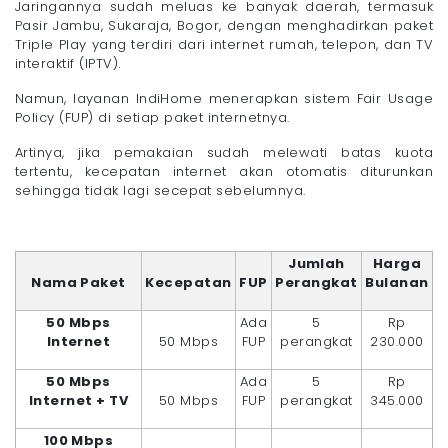
Jaringannya sudah meluas ke banyak daerah, termasuk
Pasir Jambu, Sukaraja, Bogor, dengan menghadirkan paket
Triple Play yang terdiri dari internet rumah, telepon, dan TV
interaktif (IPTV).
Namun, layanan IndiHome menerapkan sistem Fair Usage
Policy (FUP) di setiap paket internetnya.
Artinya, jika pemakaian sudah melewati batas kuota
tertentu, kecepatan internet akan otomatis diturunkan
sehingga tidak lagi secepat sebelumnya.
Jumlah
Harga
Nama Paket
Kecepatan
FUP
Perangkat
Bulanan
50 Mbps
Ada
5
Rp
Internet
50 Mbps
FUP
perangkat
230.000
50 Mbps
Ada
5
Rp
Internet + TV
50 Mbps
FUP
perangkat
345.000
100 Mbps