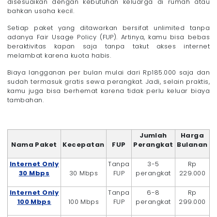
disesuaikan dengan kebutuhan keluarga di rumah atau
bahkan usaha kecil.
Setiap paket yang ditawarkan bersifat unlimited tanpa
adanya Fair Usage Policy (FUP). Artinya, kamu bisa bebas
beraktivitas kapan saja tanpa takut akses internet
melambat karena kuota habis.
Biaya langganan per bulan mulai dari Rp185.000 saja dan
sudah termasuk gratis sewa perangkat. Jadi, selain praktis,
kamu juga bisa berhemat karena tidak perlu keluar biaya
tambahan.
Jumlah
Harga
Nama Paket
Kecepatan
FUP
Perangkat
Bulanan
Internet Only
Tanpa
3-5
Rp
30 Mbps
30 Mbps
FUP
perangkat
229.000
Internet Only
Tanpa
6-8
Rp
100 Mbps
100 Mbps
FUP
perangkat
299.000