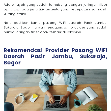
Terjangkau
Ada wilayah yang sudah terhubung dengan jaringan fiber
- 2. Pastikan Kualitas Jaringan Baik di Lokasimu
optik, tapi ada juga titik tertentu yang kecepatannya masih
- 3. Sesuaikan dengan Kebutuhan Sehari-Hari
kurang stabil.
- 4. Pilih Layanan Tanpa FUP
Nah, pastikan kamu pasang WiFi daerah Pasir Jambu,
Cara Pasang WiFi Daerah Pasir Jambu, Sukaraja,
Sukaraja, Bogor hanya menggunakan provider yang sudah
Bogor dengan Megavision
punya jaringan fiber optik terbaik di lokasimu.
Pastikan Kebutuhan Internet Kamu Terpenuhi dengan
WiFi Megavision!
Rekomendasi Provider Pasang WiFi
Daerah Pasir Jambu, Sukaraja,
Bogor