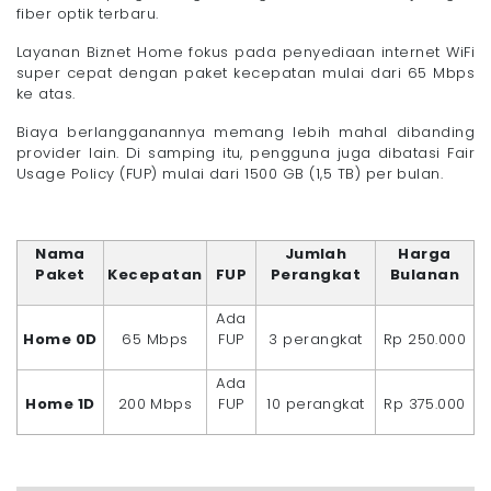
fiber optik terbaru.
Layanan Biznet Home fokus pada penyediaan internet WiFi
super cepat dengan paket kecepatan mulai dari 65 Mbps
ke atas.
Biaya berlangganannya memang lebih mahal dibanding
provider lain. Di samping itu, pengguna juga dibatasi Fair
Usage Policy (FUP) mulai dari 1500 GB (1,5 TB) per bulan.
Nama
Jumlah
Harga
Paket
Kecepatan
FUP
Perangkat
Bulanan
Ada
Home 0D
65 Mbps
FUP
3 perangkat
Rp 250.000
Ada
Home 1D
200 Mbps
FUP
10 perangkat
Rp 375.000