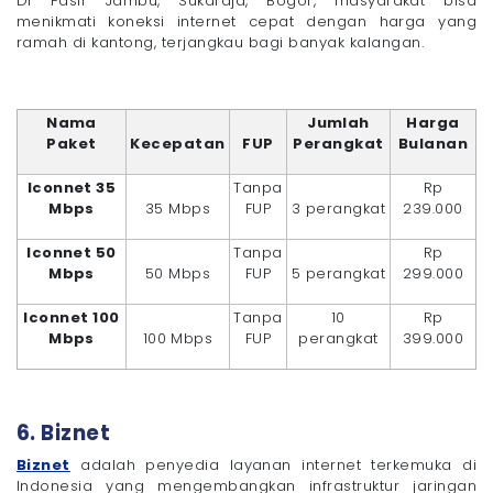
Di Pasir Jambu, Sukaraja, Bogor, masyarakat bisa
menikmati koneksi internet cepat dengan harga yang
ramah di kantong, terjangkau bagi banyak kalangan.
Nama
Jumlah
Harga
Paket
Kecepatan
FUP
Perangkat
Bulanan
Iconnet 35
Tanpa
Rp
Mbps
35 Mbps
FUP
3 perangkat
239.000
Iconnet 50
Tanpa
Rp
Mbps
50 Mbps
FUP
5 perangkat
299.000
Iconnet 100
Tanpa
10
Rp
Mbps
100 Mbps
FUP
perangkat
399.000
6. Biznet
Biznet
adalah penyedia layanan internet terkemuka di
Indonesia yang mengembangkan infrastruktur jaringan