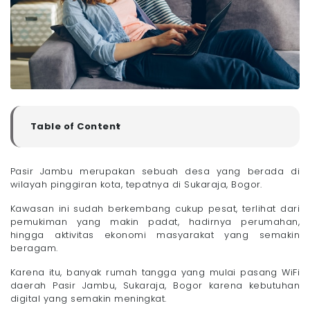
Table of Content
▼
Rekomendasi Provider Pasang WiFi Daerah Pasir
Jambu, Sukaraja, Bogor
Pasir Jambu merupakan sebuah desa yang berada di
- 1. Megavision
wilayah pinggiran kota, tepatnya di Sukaraja, Bogor.
- 2. Corpnet
Kawasan ini sudah berkembang cukup pesat, terlihat dari
- 3. IndiHome
pemukiman yang makin padat, hadirnya perumahan,
- 4. MyRepublic
hingga aktivitas ekonomi masyarakat yang semakin
- 5. ICONNET
beragam.
- 6. Biznet
Karena itu, banyak rumah tangga yang mulai pasang WiFi
Tips Memilih Layanan Pasang WiFi Daerah Pasir
daerah Pasir Jambu, Sukaraja, Bogor karena kebutuhan
Jambu, Sukaraja, Bogor yang Bagus
digital yang semakin meningkat.
- 1. Pertimbangkan Provider Lokal yang Lebih