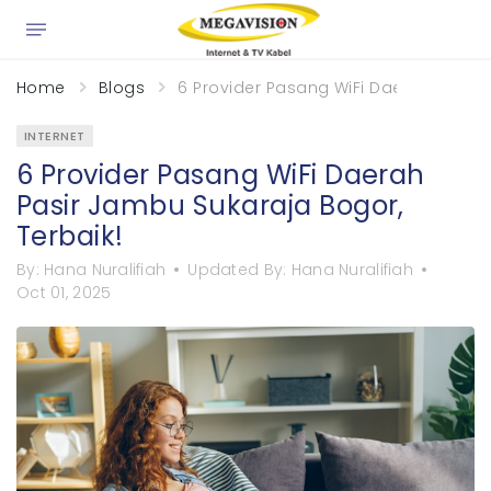
×
Home
Blogs
6 Provider Pasang WiFi Daerah Pasir 
INTERNET
6 Provider Pasang WiFi Daerah
Pasir Jambu Sukaraja Bogor,
Terbaik!
By:
Hana Nuralifiah
Updated By:
Hana Nuralifiah
Oct 01, 2025