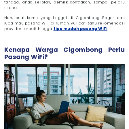
Tips Memilih WiFi yang Cocok untuk Wilayah
tangga, anak sekolah, pemilik kontrakan, sampai pelaku
Cigombong
usaha.
- 1. Cek Ketersediaan Layanan dan Sistem FUP
Nah, buat kamu yang tinggal di Cigombong Bogor dan
- 2. Sesuaikan dengan Kebutuhan Harian
juga mau pasang WiFi di rumah, yuk cari tahu rekomendasi
- 3. Cek Customer Service
provider terbaik hingga
tips mudah pasang WiFi
!
Yuk, Pasang WiFi di Cigombong Sekarang!
Kenapa Warga Cigombong Perlu
Pasang WiFi?