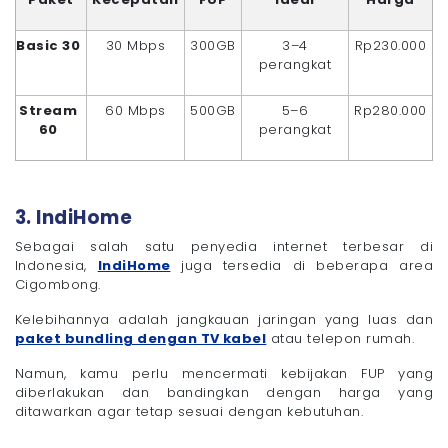
Basic 30
30 Mbps
300GB
3–4
Rp230.000
perangkat
Stream
60 Mbps
500GB
5–6
Rp280.000
60
perangkat
3. IndiHome
Sebagai salah satu penyedia internet terbesar di
Indonesia,
IndiHome
juga tersedia di beberapa area
Cigombong.
Kelebihannya adalah jangkauan jaringan yang luas dan
paket bundling dengan TV kabel
atau telepon rumah.
Namun, kamu perlu mencermati kebijakan FUP yang
diberlakukan dan bandingkan dengan harga yang
ditawarkan agar tetap sesuai dengan kebutuhan.