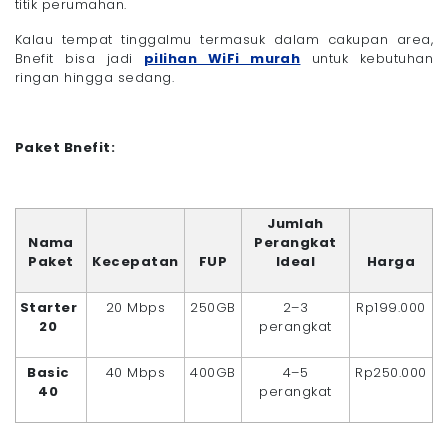
titik perumahan.
Kalau tempat tinggalmu termasuk dalam cakupan area,
Bnefit bisa jadi
pilihan WiFi murah
untuk kebutuhan
ringan hingga sedang.
Paket Bnefit:
Jumlah
Nama
Perangkat
Paket
Kecepatan
FUP
Ideal
Harga
Starter
20 Mbps
250GB
2–3
Rp199.000
20
perangkat
Basic
40 Mbps
400GB
4–5
Rp250.000
40
perangkat