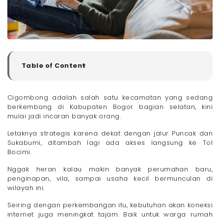
Table of Content
▼
Kenapa Warga Cigombong Perlu Pasang WiFi?
- 1. Kebutuhan Internet Terus Berkembang
Cigombong adalah salah satu kecamatan yang sedang
berkembang di Kabupaten Bogor bagian selatan, kini
- 2. WiFi Lebih Unggul dari Kuota
mulai jadi incaran banyak orang.
- 3. Cocok untuk Semua Jenis Pengguna
Rekomendasi Provider Internet Terbaik di Cigombong
Letaknya strategis karena dekat dengan jalur Puncak dan
Bogor
Sukabumi, ditambah lagi ada akses langsung ke Tol
- 1. Megavision
Bocimi.
- 2. HTSNET Broadband
Nggak heran kalau makin banyak perumahan baru,
- 3. IndiHome
penginapan, vila, sampai usaha kecil bermunculan di
- 4. Bnefit
wilayah ini.
- 5. Biznet
Seiring dengan perkembangan itu, kebutuhan akan koneksi
- 6. MyRepublic
internet juga meningkat tajam. Baik untuk warga rumah