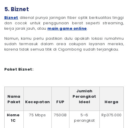
5. Biznet
Biznet
dikenal punya jaringan fiber optik berkualitas tinggi
dan cocok untuk penggunaan berat seperti streaming,
kerja jarak jauh, atau
main game online
.
Namun, kamu perlu pastikan dulu apakah lokasi rumahmu
sudah termasuk dalam area cakupan layanan mereka,
karena tidak semua titik di Cigombong sudah terjangkau.
Paket Biznet:
Jumlah
Nama
Perangkat
Paket
Kecepatan
FUP
Ideal
Harga
Home
75 Mbps
750GB
5–6
Rp375.000
1C
perangkat