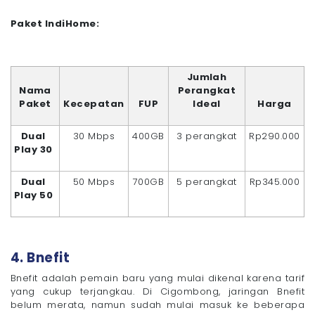
Paket IndiHome:
Jumlah
Nama
Perangkat
Paket
Kecepatan
FUP
Ideal
Harga
Dual
30 Mbps
400GB
3 perangkat
Rp290.000
Play 30
Dual
50 Mbps
700GB
5 perangkat
Rp345.000
Play 50
4. Bnefit
Bnefit adalah pemain baru yang mulai dikenal karena tarif
yang cukup terjangkau. Di Cigombong, jaringan Bnefit
belum merata, namun sudah mulai masuk ke beberapa