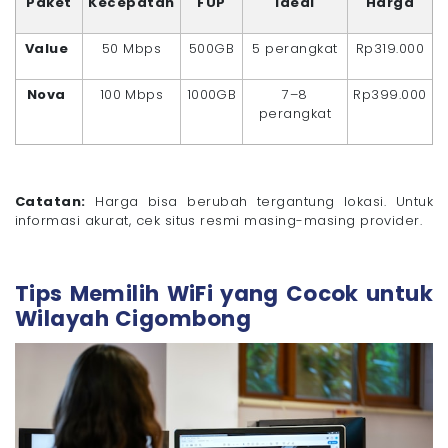
Paket
Kecepatan
FUP
Ideal
Harga
Value
50 Mbps
500GB
5 perangkat
Rp319.000
Nova
100 Mbps
1000GB
7–8
Rp399.000
perangkat
Catatan:
Harga bisa berubah tergantung lokasi. Untuk
informasi akurat, cek situs resmi masing-masing provider.
Tips Memilih WiFi yang Cocok untuk
Wilayah Cigombong