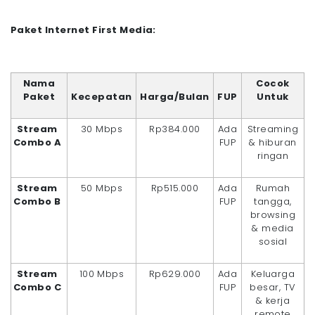
Paket Internet First Media:
Nama
Cocok
Paket
Kecepatan
Harga/Bulan
FUP
Untuk
Stream
30 Mbps
Rp384.000
Ada
Streaming
Combo A
FUP
& hiburan
ringan
Stream
50 Mbps
Rp515.000
Ada
Rumah
Combo B
FUP
tangga,
browsing
& media
sosial
Stream
100 Mbps
Rp629.000
Ada
Keluarga
Combo C
FUP
besar, TV
& kerja
remote