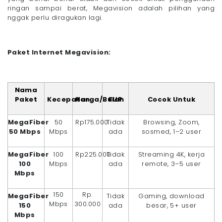
ringan sampai berat, Megavision adalah pilihan yang
nggak perlu diragukan lagi.
Paket Internet Megavision:
Nama
Paket
Kecepatan
Harga/Bulan
FUP
Cocok Untuk
MegaFiber
50
Rp175.000
Tidak
Browsing, Zoom,
50 Mbps
Mbps
ada
sosmed, 1–2 user
MegaFiber
100
Rp225.000
Tidak
Streaming 4K, kerja
100
Mbps
ada
remote, 3–5 user
Mbps
150
Rp.
MegaFiber
Tidak
Gaming, download
Mbps
300.000
150
ada
besar, 5+ user
Mbps