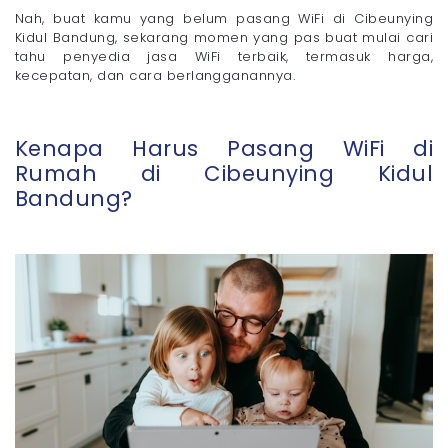
- 4. MyRepublic
Nah, buat kamu yang belum pasang WiFi di Cibeunying
Kidul Bandung, sekarang momen yang pas buat mulai cari
Tips Memilih Jasa Pasang WiFi Cibeunying Kidul
Bandung yang Bagus
tahu penyedia jasa WiFi terbaik, termasuk harga,
kecepatan, dan cara berlangganannya.
- 1. Cek Jangkauan Jaringan
- 2. Sesuaikan Kecepatan dengan Kebutuhan
- 3. Pertimbangkan FUP atau Tanpa FUP
Kenapa Harus Pasang WiFi di
- 4. Layanan Pelanggan yang Responsif
Rumah di Cibeunying Kidul
- 5. Perhatikan Biaya Tambahan
Bandung?
Belum Pasang WiFi di Cibeunying Kidul Bandung?
Saatnya Pakai Megavision!