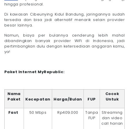
hingga profesional.
Di kawasan Cibeunying Kidul Bandung, jaringannya sudah
tersedia dan bisa jadi alternatif menarik selain provider
besar lainnya.
Namun, biaya per bulannya cenderung lebih mahal
dibandingkan banyak provider WiFi di Indonesia, jadi
pertimbangkan dulu dengan ketersediaan anggaran kamu,
ya!
Paket Internet MyRepublic:
Nama
Cocok
Paket
Kecepatan
Harga/Bulan
FUP
Untuk
Fast
50 Mbps
Rp409.000
Tanpa
Streaming
FUP
dan video
call harian