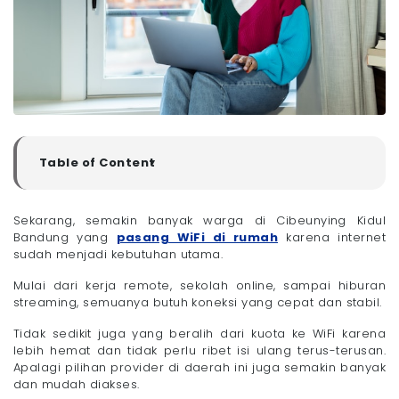
Table of Content
▼
Kenapa Harus Pasang WiFi di Rumah di Cibeunying
Kidul Bandung?
Sekarang, semakin banyak warga di Cibeunying Kidul
- 1. Belajar dan Bekerja dari Rumah
Bandung yang
pasang WiFi di rumah
karena internet
- 2. Hiburan dan Streaming
sudah menjadi kebutuhan utama.
- 3. Kebutuhan Banyak Perangkat
Mulai dari kerja remote, sekolah online, sampai hiburan
- 4. Lebih Hemat Dibanding Kuota
streaming, semuanya butuh koneksi yang cepat dan stabil.
Rekomendasi Provider untuk Pasang WiFi Cibeunying
Kidul Bandung
Tidak sedikit juga yang beralih dari kuota ke WiFi karena
- 1. Megavision
lebih hemat dan tidak perlu ribet isi ulang terus-terusan.
Apalagi pilihan provider di daerah ini juga semakin banyak
- 2. First Media
dan mudah diakses.
- 3. IndiHome