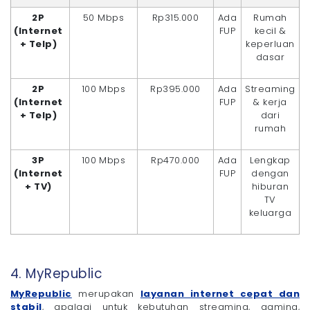
2P
50 Mbps
Rp315.000
Ada
Rumah
(Internet
FUP
kecil &
+ Telp)
keperluan
dasar
2P
100 Mbps
Rp395.000
Ada
Streaming
(Internet
FUP
& kerja
+ Telp)
dari
rumah
3P
100 Mbps
Rp470.000
Ada
Lengkap
(Internet
FUP
dengan
+ TV)
hiburan
TV
keluarga
4. MyRepublic
MyRepublic
merupakan
layanan internet cepat dan
stabil
, apalagi untuk kebutuhan streaming, gaming,