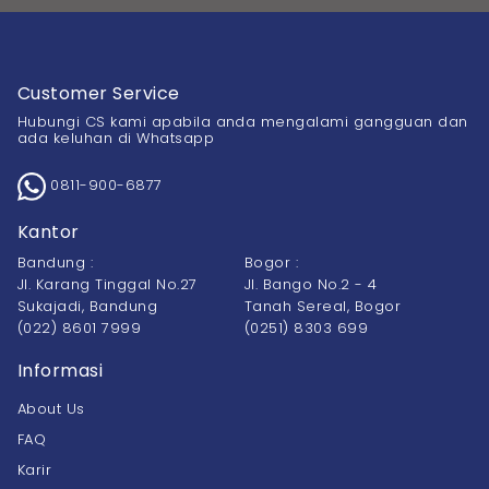
Customer Service
Hubungi CS kami apabila anda mengalami gangguan dan
ada keluhan di Whatsapp
0811-900-6877
Kantor
Bandung :
Bogor :
Jl. Karang Tinggal No.27
Jl. Bango No.2 - 4
Sukajadi, Bandung
Tanah Sereal, Bogor
(022) 8601 7999
(0251) 8303 699
Informasi
About Us
FAQ
Karir