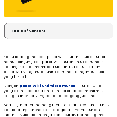
Table of Content
▼
Rekomendasi Paket WiFi Murah Untuk di Rumah dari
Setiap Provider Internet di Indonesia
- 1. Paket WiFi Murah untuk di Rumah dari
Megavision
Kamu sedang mencari paket WiFi murah untuk di rumah
- 2. Paket WiFi yang Murah untuk di Rumah dari
namun bingung cari paket WiFi murah untuk di rumah?
Oxygen
Tenang. Setelah membaca ulasan ini, kamu bisa tahu
- 3. Paket Internet WiFi Murah untuk di Rumah dari
paket WiFi yang murah untuk di rumah dengan kualitas
Groovy
yang terbaik.
- 4. Paket WiFi Murah untuk di rumah dari XL Satu
Lite
Dengan
paket WiFi unlimited murah
untuk di rumah
- 5. Paket WiFi Murah untuk di rumah dari Indosat
yang akan dibahas disini, kamu akan dapat menikmati
HiFi
jaringan internet yang cepat tanpa gangguan lho.
Tips Memilih Paket WiFi Murah untuk di Rumah
Saat ini, internet memang menjadi suatu kebutuhan untuk
- Tentukan Kebutuhan Internet Kamu
setiap orang karena semua kegiatan membutuhkan
- Bandingkan Harga dan Fasilitas
internet. Mulai dari mengakses hiburan, bermain game,