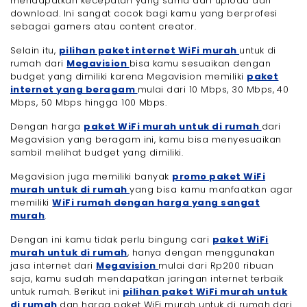
mendapatkan kecepatan yang sama dari upload dan
download. Ini sangat cocok bagi kamu yang berprofesi
sebagai gamers atau content creator.
Selain itu,
pilihan paket internet WiFi murah
untuk di
rumah dari
Megavision
bisa kamu sesuaikan dengan
budget yang dimiliki karena Megavision memiliki
paket
internet yang beragam
mulai dari 10 Mbps, 30 Mbps, 40
Mbps, 50 Mbps hingga 100 Mbps.
Dengan harga
paket WiFi murah untuk di rumah
dari
Megavision yang beragam ini, kamu bisa menyesuaikan
sambil melihat budget yang dimiliki.
Megavision juga memiliki banyak
promo paket WiFi
murah untuk di rumah
yang bisa kamu manfaatkan agar
memiliki
WiFi rumah dengan harga yang sangat
murah
.
Dengan ini kamu tidak perlu bingung cari
paket WiFi
murah untuk di rumah
, hanya dengan menggunakan
jasa internet dari
Megavision
mulai dari Rp200 ribuan
saja, kamu sudah mendapatkan jaringan internet terbaik
untuk rumah. Berikut ini
pilihan paket WiFi murah untuk
di rumah
dan harga paket WiFi murah untuk di rumah dari