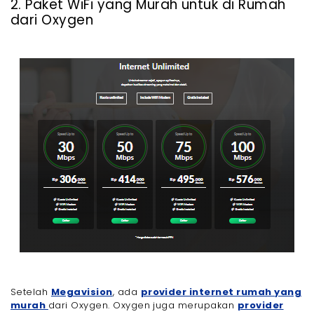
2. Paket WiFi yang Murah untuk di Rumah
dari Oxygen
Setelah
Megavision
, ada
provider internet rumah yang
murah
dari Oxygen. Oxygen juga merupakan
provider