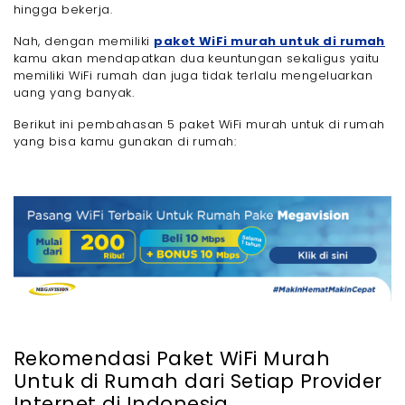
- Cek Review dan Testimoni
hingga bekerja.
- Perhatikan Layanan Pelanggan
Nah, dengan memiliki
paket WiFi murah untuk di rumah
- Pertimbangkan Jangkauan dan Stabilitas Sinyal
kamu akan mendapatkan dua keuntungan sekaligus yaitu
- Pilih Paket yang Fleksibel
memiliki WiFi rumah dan juga tidak terlalu mengeluarkan
uang yang banyak.
- Pakai Paket WiFi Murah untuk di Rumah dari
Megavision Biar Internetan Cepat Tanpa
Gangguan
Berikut ini pembahasan 5 paket WiFi murah untuk di rumah
- 1. Paket Hemat untuk Browseran dan Sosmed
yang bisa kamu gunakan di rumah:
- 2. Paket Kenceng buat Gamers dan Heavy User
- 3. TV Channel Premium untuk Hiburan Keluarga
- Akhir Kata
Rekomendasi Paket WiFi Murah
Untuk di Rumah dari Setiap Provider
Internet di Indonesia