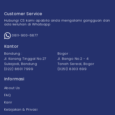
Customer Service
Hubungi CS kami apabila anda mengalami gangguan dan
ada keluhan di Whatsapp
0811-900-6877
Kantor
Bandung :
Bogor :
Jl. Karang Tinggal No.27
Jl. Bango No.2 - 4
Sukajadi, Bandung
Tanah Sereal, Bogor
(022) 8601 7999
(0251) 8303 699
Informasi
About Us
FAQ
Karir
Kebijakan & Privasi