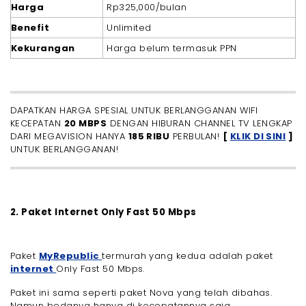
Harga
Rp325,000/bulan
Benefit
Unlimited
Kekurangan
Harga belum termasuk PPN
DAPATKAN HARGA SPESIAL UNTUK BERLANGGANAN WIFI
KECEPATAN
20 MBPS
DENGAN HIBURAN CHANNEL TV LENGKAP
DARI MEGAVISION HANYA
185 RIBU
PERBULAN!
[
KLIK DI SINI
]
UNTUK BERLANGGANAN!
2. Paket Internet Only Fast 50 Mbps
Paket
MyRepublic
termurah yang kedua adalah paket
internet
Only Fast 50 Mbps.
Paket ini sama seperti paket Nova yang telah dibahas.
Namun bedanya hanya di kecepatannya saja.