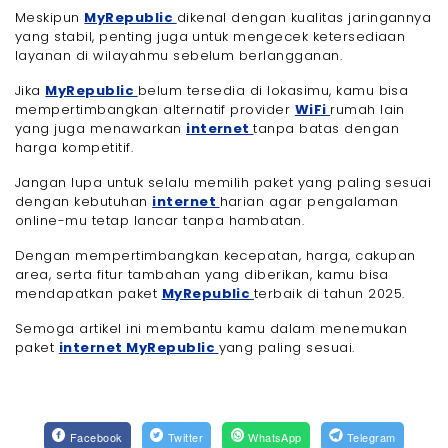
Meskipun
MyRepublic
dikenal dengan kualitas jaringannya
yang stabil, penting juga untuk mengecek ketersediaan
layanan di wilayahmu sebelum berlangganan.
Jika
MyRepublic
belum tersedia di lokasimu, kamu bisa
mempertimbangkan alternatif provider
WiFi
rumah lain
yang juga menawarkan
internet
tanpa batas dengan
harga kompetitif.
Jangan lupa untuk selalu memilih paket yang paling sesuai
dengan kebutuhan
internet
harian agar pengalaman
online-mu tetap lancar tanpa hambatan.
Dengan mempertimbangkan kecepatan, harga, cakupan
area, serta fitur tambahan yang diberikan, kamu bisa
mendapatkan paket
MyRepublic
terbaik di tahun 2025.
Semoga artikel ini membantu kamu dalam menemukan
paket
internet
MyRepublic
yang paling sesuai.
Facebook
Twitter
WhatsApp
Telegram