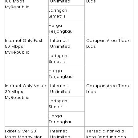
100 Mbps
Unlimited
Luas
MyRepublic
Jaringan
Simetris
Harga
Terjangkau
Internet Only Fast
Internet
Cakupan Area Tidak
50 Mbps
Unlimited
Luas
MyRepublic
Jaringan
Simetris
Harga
Terjangkau
Internet Only Value
Internet
Cakupan Area Tidak
30 Mbps
Unlimited
Luas
MyRepublic
Jaringan
Simetris
Harga
Terjangkau
Paket Silver 20
Internet
Tersedia hanya di
Mbps Megavision
Unlimited
Kota Bandung dan