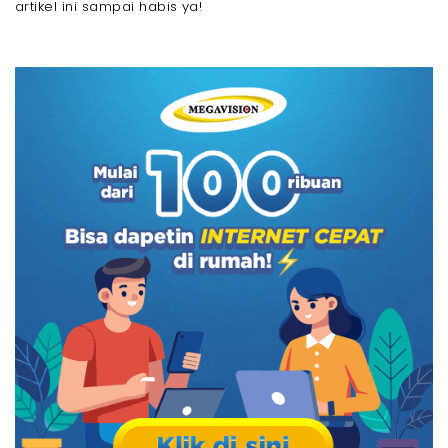
- 3. Pastikan Ketersediaan Jaringan di Lokasimu
artikel ini sampai habis ya!
- 4. Periksa Promo dan Diskon yang Tersedia
Alternatif Paket yang Lebih Murah Namun Kualitasnya
Terbaik Selain MyRepublic
- 1. Paket Silver (Internet + TV) 20 Mbps dari
Megavision (Rp185,000/bulan)
- 2. Paket Internet Only 100 Mbps dari Megavision
(Rp299,000/bulan)
- 3. Paket Internet Iconnet 35 Mbps
- 4. Paket 20 Mbps dari Bnetfit (Rp199,000/bulan)
Perbandingan Paket MyRepublic Termurah &
Alternatifnya
Akhir Kata