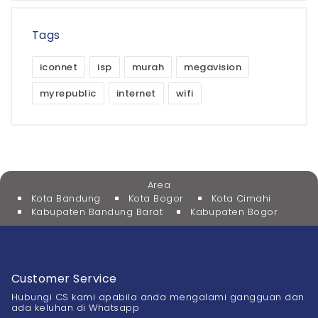
Tags
iconnet
isp
murah
megavision
myrepublic
internet
wifi
Area
Kota Bandung
Kota Bogor
Kota Cimahi
Kabupaten Bandung Barat
Kabupaten Bogor
Customer Service
Hubungi CS kami apabila anda mengalami gangguan dan
ada keluhan di Whatsapp