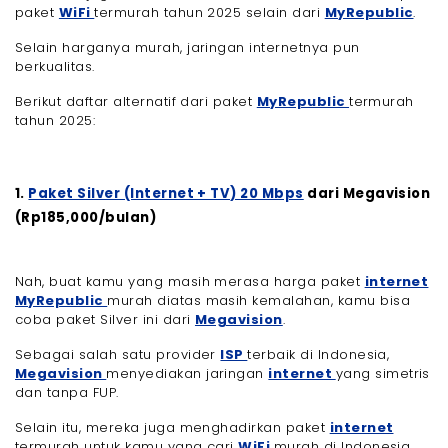
paket
WiFi
termurah tahun 2025 selain dari
MyRepublic
.
Selain harganya murah, jaringan internetnya pun
berkualitas.
Berikut daftar alternatif dari paket
MyRepublic
termurah
tahun 2025:
1.
Paket Silver (Internet + TV) 20 Mbps
dari Megavision
(Rp185,000/bulan)
Nah, buat kamu yang masih merasa harga paket
internet
MyRepublic
murah diatas masih kemalahan, kamu bisa
coba paket Silver ini dari
Megavision
.
Sebagai salah satu provider
ISP
terbaik di Indonesia,
Megavision
menyediakan jaringan
internet
yang simetris
dan tanpa FUP.
Selain itu, mereka juga menghadirkan paket
internet
termurah untuk kamu yang cari
WiFi
murah di Indonesia.