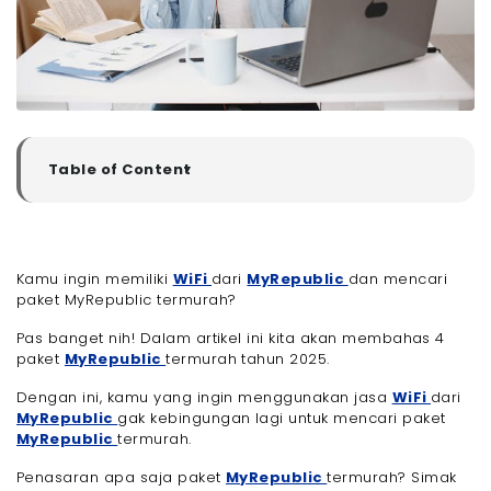
Table of Content
▼
Paket WiFi MyRepublic Termurah di Tahun 2025
- 1. Paket Internet Only Nova 100 Mbps
- 2. Paket Internet Only Fast 50 Mbps
Kamu ingin memiliki
WiFi
dari
MyRepublic
dan mencari
- 3. Paket MyRepublic Termurah Internet Only Value
paket MyRepublic termurah?
30 Mbps
- 4. Paket Internet + TV Value 30 Mbps
Pas banget nih! Dalam artikel ini kita akan membahas 4
- 5. Paket Internet + TV Fast 50 Mbps
paket
MyRepublic
termurah tahun 2025.
Tips Memilih Paket MyRepublic yang Paling Sesuai
Dengan ini, kamu yang ingin menggunakan jasa
WiFi
dari
Buat Kamu
MyRepublic
gak kebingungan lagi untuk mencari paket
- 1. Sesuaikan dengan Kebutuhan Internet Sehari-
MyRepublic
termurah.
hari
- 2. Cek Harga dan Bandingkan dengan Budget
Penasaran apa saja paket
MyRepublic
termurah? Simak