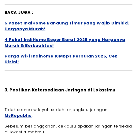
BACA JUGA :
5 Paket IndiHome Bandung Timur yang Wajib Dimiliki,
Harganya Murah!
4 Paket IndiHome Bogor Barat 2025 yang Harganya
Murah & Berkualitas!
Harga WiFi Indihome 10Mbps Perbulan 2025, Cek
Disini!
3. Pastikan Ketersediaan Jaringan di Lokasimu
Tidak semua wilayah sudah terjangkau jaringan
MyRepublic
.
Sebelum berlangganan, cek dulu apakah jaringan tersedia
di lokasi rumahmu.