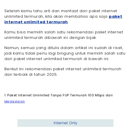
- Apa perbedaan antara paket unlimited dengan
FUP dan tanpa FUP?
Setelah kamu tahu arti dan manfaat dari paket internet
unlimited termurah, kita akan membahas apa saja
paket
- Bagaimana cara memilih paket internet
unlimited termurah yang sesuai kebutuhan?
internet unlimited termurah
.
- Apakah ada biaya tambahan dalam paket
internet unlimited termurah?
Kamu bisa memilih salah satu rekomendasi paket internet
unlimited termurah dibawah ini dengan bijak.
- Bagaimana cara mengetahui apakah paket
internet unlimited tersedia di area saya?
Namun, semua yang ditulis dalam artikel ini sudah di riset,
- Apakah kecepatan internet akan menurun
jadi kamu tidak perlu lagi bingung untuk memilih salah satu
setelah mencapai batas tertentu meskipun
paketnya unlimited?
dari paket internet unlimited termurah di bawah ini.
- Akhir Kata
Berikut ini rekomendasi paket internet unlimited termurah
dan terbaik di tahun 2025:
1. Paket Internet Unlimited Tanpa FUP Termurah 100 Mbps dari
Megavision