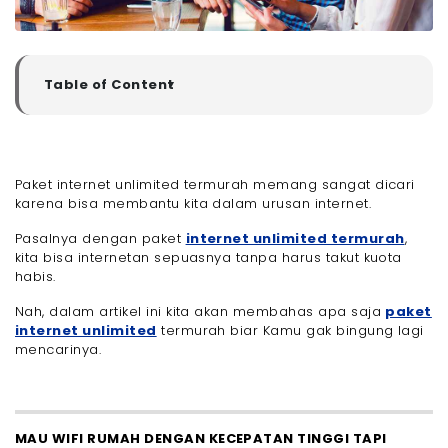
Table of Content
▼
- Paket Internet Unlimited Termurah dan Terbaik di
2025
- 1. Paket Internet Unlimited Tanpa FUP Termurah
100 Mbps dari Megavision
Paket internet unlimited termurah memang sangat dicari
- 2. Paket Internet Unlimited Termurah Nova 100
karena bisa membantu kita dalam urusan internet.
dari MyRepublic
- 3. Kartu Perdana XL Xtra Combo Flex XXXL
Pasalnya dengan paket
internet unlimited termurah
,
kita bisa internetan sepuasnya tanpa harus takut kuota
- 4. Kartu Perdana Telkomsel - PraBayar - Bulanan
30 Hari Hingga 60GB
habis.
- 5. KARTU PERDANA FREEDOM INTERNET 50GB / 30
Nah, dalam artikel ini kita akan membahas apa saja
paket
Hari IM3
internet unlimited
termurah biar Kamu gak bingung lagi
- 6. Kartu Perdana Smartfren Unlimited 3GB 28hari
mencarinya.
- 7. AXIS Kartu Perdana Plus 48GB 12 bulan
- 8. Perdana Internet Murah 7GB All Net By.U (
Telkomsel )
- 9. Kartu Perdana Smartfren GOLF
MAU WIFI RUMAH DENGAN KECEPATAN TINGGI TAPI
- 10. Kartu Perdana XL Xmartplan Prabayar