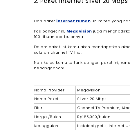
2. Paket Internet Silver 20 Mbps
Cari paket
internet rumah
unlimited yang ha
Pas banget nih,
Megavision
juga menghadirk
100 ribuan per bulannya.
Dalam paket ini, kamu akan mendapatkan akse
saluran channel TV lho!
Nah, kalau kamu tertarik dengan paket ini, ka
berlangganan!
Nama Provider
Megavision
Nama Paket
Silver 20 Mbps
Fitur
Channel TV Premium, Akses
Harga /Bulan
Rp185,000/bulan
Keunggulan
Instalasi gratis, Internet 