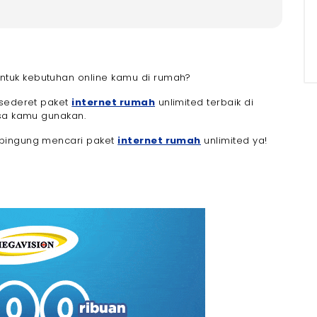
d Terbaik Tahun 2025
gavision (Rp299,000/bulan)
gavision (Rp185,000/bulan)
untuk kebutuhan online kamu di rumah?
Mbps (Rp239,000/bulan)
i Oxygen.id(Rp414,000/bulan)
 sederet paket
internet rumah
unlimited terbaik di
isa kamu gunakan.
ps dari First Media (Rp695,000/bulan)
XL Satu (Rp369,000/bulan)
 bingung mencari paket
internet rumah
unlimited ya!
ri MyRepublic (Rp325,000/bulan)
gavision (Rp375,000/bulan)
mited yang Baik dan Benar
an Kebutuhan
ted (Tanpa FUP)
alatan Tambahan
ambahan
Rumah Unlimited