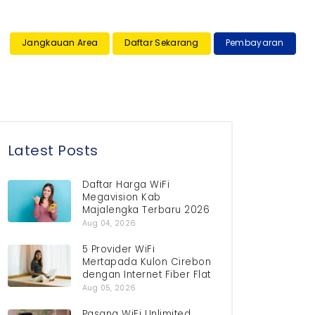
×
Jangkauan Area
Daftar Sekarang
Pembayaran
Latest Posts
Daftar Harga WiFi
Megavision Kab
Majalengka Terbaru 2026
Aug 04, 2026
5 Provider WiFi
Mertapada Kulon Cirebon
dengan Internet Fiber Flat
Aug 05, 2026
Pasang WiFi Unlimited