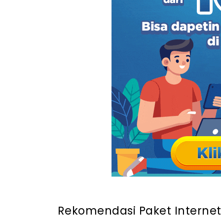
- Apakah semua paket internet unlimite
- Apakah kecepatan internet akan menuru
Rekomendasi Paket Interne