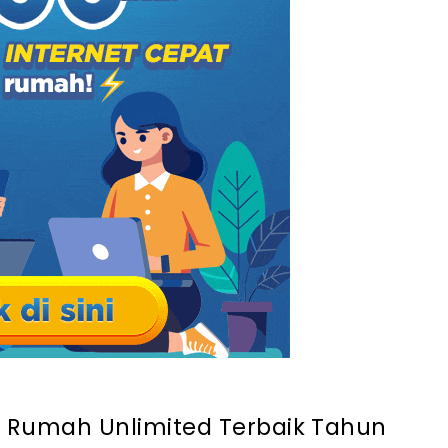
d benar-benar tanpa batas?
n jika melebihi batas FUP?
t Rumah Unlimited Terbaik Tahun