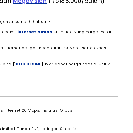
 dari
Megavision
(Rp185,000/bulan)
rganya cuma 100 ribuan?
an paket
internet rumah
unlimited yang harganya di
s internet dengan kecepatan 20 Mbps serta akses
mu bisa
[
KLIK DI SINI
]
biar dapat harga spesial untuk
 Internet 20 Mbps, Instalasi Gratis
Unlimited, Tanpa FUP, Jaringan Simetris