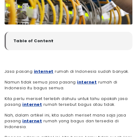
Table of Content
▼
Kriteria Jasa Pasang Internet Rumah Itu Bagus
Seperti Apa?
- 1. Koneksi Stabil dan Cepat
Jasa pasang
- 2. Area Cakupan Luas
internet
rumah di Indonesia sudah banyak.
- 3. Proses Instalasi Cepat dan Profesional
Namun tidak semua jasa pasang
internet
rumah di
- 4. Layanan Pelanggan Responsif
Indonesia itu bagus semua.
- 5. Harga Terjangkau Sesuai Kebutuhan
Kita perlu meriset terlebih dahulu untuk tahu apakah jasa
- 6. Tanpa FUP (Fair Usage Policy)
pasang
internet
rumah tersebut bagus atau tidak.
- 7. Tersedia Fitur Tambahan
Nah, dalam artikel ini, kita sudah meriset mana saja jasa
- 8. Reputasi dan Ulasan Positif
pasang
internet
rumah yang bagus dan tersedia di
- 9. Dukungan Teknologi Terkini
Indonesia.
- 10. Tersedia Layanan After Sales