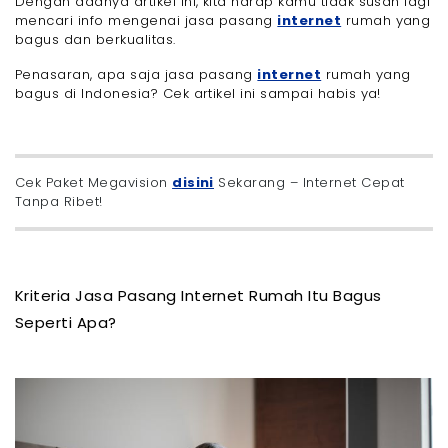
Dengan adanya artikel ini, kita harap kamu tidak susah lagi
Rekomendasi Jasa Pasang Internet Rumah Terbaik di
Indonesia 2025
mencari info mengenai jasa pasang
internet
rumah yang
bagus dan berkualitas.
- 1. Megavision
- 2. IndiHome
Penasaran, apa saja jasa pasang
internet
rumah yang
- 3. First Media
bagus di Indonesia? Cek artikel ini sampai habis ya!
- 4. Biznet Home
- 5. MyRepublic
- 6. Oxygen.id
Cek Paket Megavision
disini
Sekarang – Internet Cepat
- 7. CBN Fiber
Tanpa Ribet!
- 8. Iconnet
- 9. XL Home
- 10. Indosat HiFi
Berapa Harga Jasa Pemasangan Internet Dari Setiap
Provider WiFi yang Direkomendasikan?
Kriteria Jasa Pasang Internet Rumah Itu Bagus
Akhir Kata
Seperti Apa?