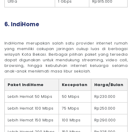
Ultra
1 Gbps
Rp915.000
6. IndiHome
IndiHome merupakan salah satu provider internet rumah
yang memiliki cakupan jaringan cukup luas di berbagai
wilayah Kota Bekasi. Berbagai pilihan paket yang tersedia
dapat digunakan untuk mendukung streaming, video call,
browsing, hingga kebutuhan internet keluarga selama
anak-anak menikmati masa libur sekolah.
Paket IndiHome
Kecepatan
Harga/Bulan
Lebih Hemat 50 Mbps
50 Mbps
Rp230.000
Lebih Hemat 100 Mbps
75 Mbps
Rp250.000
Lebih Hemat 150 Mbps
100 Mbps
Rp290.000
Lebih Hemat 200 Mbps
150 Mbps
Rp325.000