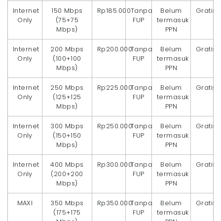
Internet
150 Mbps
Rp185.000
Tanpa
Belum
Gratis
Only
(75+75
FUP
termasuk
Mbps)
PPN
Internet
200 Mbps
Rp200.000
Tanpa
Belum
Gratis
Only
(100+100
FUP
termasuk
Mbps)
PPN
Internet
250 Mbps
Rp225.000
Tanpa
Belum
Gratis
Only
(125+125
FUP
termasuk
Mbps)
PPN
Internet
300 Mbps
Rp250.000
Tanpa
Belum
Gratis
Only
(150+150
FUP
termasuk
Mbps)
PPN
Internet
400 Mbps
Rp300.000
Tanpa
Belum
Gratis
Only
(200+200
FUP
termasuk
Mbps)
PPN
MAXI
350 Mbps
Rp350.000
Tanpa
Belum
Gratis
(175+175
FUP
termasuk