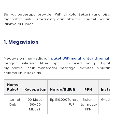
Berikut beberapa provider WiFi di Kota Bekasi yang bisa
digunakan untuk streaming dan aktvitas internet harian
lainnya di rumah:
1. Megavision
Megavision menyediakan
paket WiFi murah untuk di rumah
dengan internet fiber optik unlimited yang dapat
digunakan untuk menemani berbagai aktivitas hiburan
selama libur sekolah.
Nama
Paket
Kecepatan
Harga/Bulan
FUP
PPN
Instal
Internet
100 Mbps
Rp150.000
Tanpa
Belum
Gratis
Only
(50+50
FUP
termasuk
Mbps)
PPN