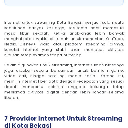
Streaming?
Bagaimana Memilih Internet Untuk Streaming di Kota
Bekasi?
- 1. Pilih jaringan fiber optik
Internet untuk streaming Kota Bekasi menjadi salah satu
- 2. Sesuaikan dengan jumlah pengguna
kebutuhan banyak keluarga, terutama saat memasuki
- 3. Perhatikan apakah ada FUP
masa libur sekolah. Ketika anak-anak lebih banyak
menghabiskan waktu di rumah untuk menonton YouTube,
- 4. Cek coverage area
Netflix, Disney+, Vidio, atau platform streaming lainnya,
- 5. Pilih paket yang mudah di-upgrade
koneksi internet yang stabil akan membuat aktivitas
Pertanyaan yang Sering Diajukan (FAQ)
hiburan tetap nyaman tanpa buffering.
- 1. Mengapa streaming masih buffering padahal
hasil speed test tinggi?
Selain digunakan untuk streaming, internet rumah biasanya
- 2. Apakah internet murah sudah cukup untuk
juga dipakai secara bersamaan untuk bermain game,
streaming di rumah?
video call, hingga scrolling media sosial. Karena itu,
- 3. Kapan sebaiknya upgrade paket internet?
memilih internet fiber optik dengan kecepatan yang sesuai
dapat membantu seluruh anggota keluarga tetap
- 4. Mengapa internet fiber optik lebih
direkomendasikan untuk streaming?
menikmati aktivitas digital dengan lebih lancar selama
liburan.
- 5. Bagaimana cara mengetahui apakah rumah
saya sudah terjangkau jaringan provider?
Nikmati Streaming Saat Libur Sekolah Dengan
Internet Stabil di Kota Bekasi
7 Provider Internet Untuk Streaming
di Kota Bekasi