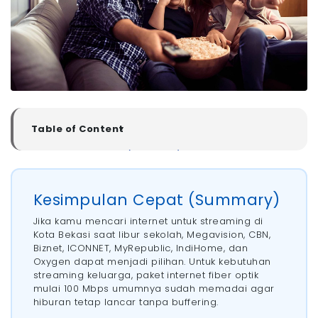
Table of Content
▼
Kesimpulan Cepat (Summary)
7 Provider Internet Untuk Streaming di Kota Bekasi
- 1. Megavision
Kesimpulan Cepat (Summary)
- 2. CBN
Jika kamu mencari internet untuk streaming di
- 3. Biznet
Kota Bekasi saat libur sekolah, Megavision, CBN,
- 4. ICONNET
Biznet, ICONNET, MyRepublic, IndiHome, dan
- 5. MyRepublic
Oxygen dapat menjadi pilihan. Untuk kebutuhan
streaming keluarga, paket internet fiber optik
- 6. IndiHome
mulai 100 Mbps umumnya sudah memadai agar
- 7. Oxygen
hiburan tetap lancar tanpa buffering.
Berapa Mbps Internet Yang Dibutuhkan Untuk