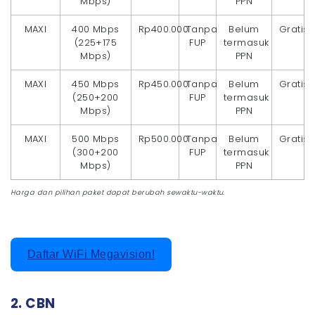
Mbps)
PPN
MAXI
400 Mbps
Rp400.000
Tanpa
Belum
Gratis
(225+175
FUP
termasuk
Mbps)
PPN
MAXI
450 Mbps
Rp450.000
Tanpa
Belum
Gratis
(250+200
FUP
termasuk
Mbps)
PPN
MAXI
500 Mbps
Rp500.000
Tanpa
Belum
Gratis
(300+200
FUP
termasuk
Mbps)
PPN
Harga dan pilihan paket dapat berubah sewaktu-waktu.
Daftar WiFi Megavision!
2. CBN