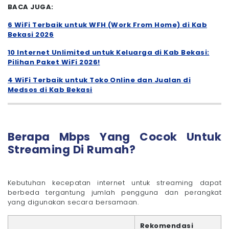
BACA JUGA:
6 WiFi Terbaik untuk WFH (Work From Home) di Kab
Bekasi 2026
10 Internet Unlimited untuk Keluarga di Kab Bekasi:
Pilihan Paket WiFi 2026!
4 WiFi Terbaik untuk Toko Online dan Jualan di
Medsos di Kab Bekasi
Berapa Mbps Yang Cocok Untuk
Streaming Di Rumah?
Kebutuhan kecepatan internet untuk streaming dapat
berbeda tergantung jumlah pengguna dan perangkat
yang digunakan secara bersamaan.
Rekomendasi