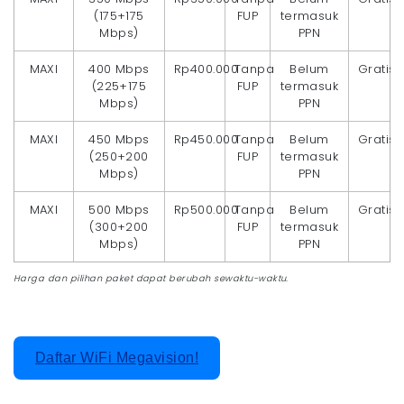
(175+175
FUP
termasuk
Mbps)
PPN
MAXI
400 Mbps
Rp400.000
Tanpa
Belum
Gratis
(225+175
FUP
termasuk
Mbps)
PPN
MAXI
450 Mbps
Rp450.000
Tanpa
Belum
Gratis
(250+200
FUP
termasuk
Mbps)
PPN
MAXI
500 Mbps
Rp500.000
Tanpa
Belum
Gratis
(300+200
FUP
termasuk
Mbps)
PPN
Harga dan pilihan paket dapat berubah sewaktu-waktu.
Daftar WiFi Megavision!