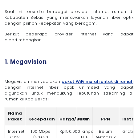
Saat ini tersedia berbagai provider internet rumah di
Kabupaten Bekasi yang menawarkan layanan fiber optik
dengan pilihan kecepatan yang beragam.
Berikut beberapa provider internet yang dapat
dipertimbangkan.
1. Megavision
Megavision menyediakan
paket WiFi murah untuk di rumah
dengan internet fiber optik unlimited yang dapat
digunakan untuk mendukung kebutuhan streaming di
rumah di Kab Bekasi.
Nama
Paket
Kecepatan
Harga/Bulan
FUP
PPN
Instal
Internet
100 Mbps
Rp150.000
Tanpa
Belum
Gratis
Only
(50+50
FUP
termasuk