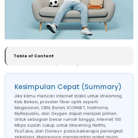
Table of Content
▼
Kesimpulan Cepat (Summary)
7 Rekomendasi Internet Untuk Streaming Stabil Di Kab
Bekasi
Kesimpulan Cepat (Summary)
- 1. Megavision
- 2. CBN
Jika kamu mencari internet stabil untuk streaming
- 3. Biznet
Kab Bekasi, provider fiber optik seperti
Megavision, CBN, Biznet, ICONNET, IndiHome,
- 4. ICONNET
MyRepublic, dan Oxygen dapat menjadi pilihan.
- 5. IndiHome
Untuk sebagian besar rumah tangga, internet 100
- 6. MyRepublic
Mbps sudah cukup untuk streaming Netflix,
YouTube, dan Disney+ pada beberapa perangkat
- 7. Oxygen
sekaligus. Megavision menawarkan paket mulai