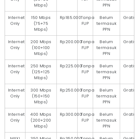
Mbps)
PPN
Internet
150 Mbps
Rp185.000
Tanpa
Belum
Gratis
Only
(75+75
FUP
termasuk
Mbps)
PPN
Internet
200 Mbps
Rp200.000
Tanpa
Belum
Gratis
Only
(100+100
FUP
termasuk
Mbps)
PPN
Internet
250 Mbps
Rp225.000
Tanpa
Belum
Gratis
Only
(125+125
FUP
termasuk
Mbps)
PPN
Internet
300 Mbps
Rp250.000
Tanpa
Belum
Gratis
Only
(150+150
FUP
termasuk
Mbps)
PPN
Internet
400 Mbps
Rp300.000
Tanpa
Belum
Gratis
Only
(200+200
FUP
termasuk
Mbps)
PPN
MAXI
350 Mbps
Rp350.000
Tanpa
Belum
Gratis