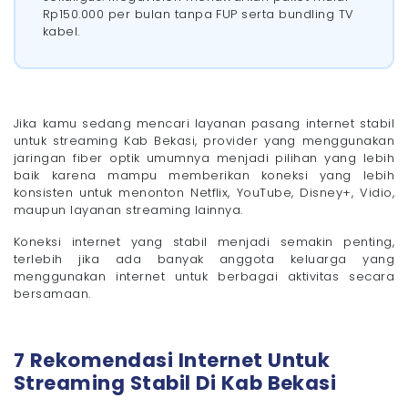
Berapa Mbps Yang Cocok Untuk Streaming Di
Rp150.000 per bulan tanpa FUP serta bundling TV
Rumah?
kabel.
Pertanyaan yang Sering Diajukan (FAQ)
- 1. Apakah internet fiber optik lebih cocok untuk
streaming?
- 2. Berapa Mbps yang cukup untuk streaming
Netflix dan YouTube?
Jika kamu sedang mencari layanan pasang internet stabil
- 3. Apakah internet tanpa FUP lebih baik untuk
streaming?
untuk streaming Kab Bekasi, provider yang menggunakan
jaringan fiber optik umumnya menjadi pilihan yang lebih
- 4. Berapa biaya instalasi WiFi rumah?
baik karena mampu memberikan koneksi yang lebih
- 5. Berapa lama proses pemasangan WiFi?
konsisten untuk menonton Netflix, YouTube, Disney+, Vidio,
Streaming Di Kab Bekasi? Cek Paket Megavision Mulai
maupun layanan streaming lainnya.
Rp175 Ribu/Bulan
Koneksi internet yang stabil menjadi semakin penting,
terlebih jika ada banyak anggota keluarga yang
menggunakan internet untuk berbagai aktivitas secara
bersamaan.
7 Rekomendasi Internet Untuk
Streaming Stabil Di Kab Bekasi