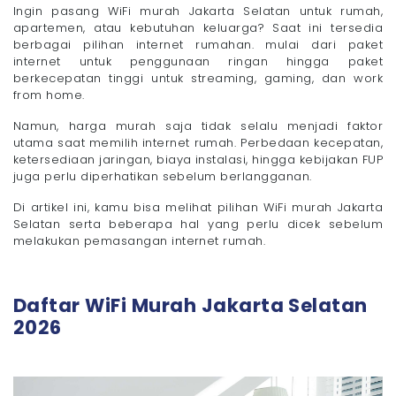
Pertanyaan yang Sering Diajukan (FAQ)
Ingin pasang WiFi murah Jakarta Selatan untuk rumah,
apartemen, atau kebutuhan keluarga? Saat ini tersedia
- 1. Berapa harga pasang WiFi murah di Jakarta
Selatan?
berbagai pilihan internet rumahan. mulai dari paket
internet untuk penggunaan ringan hingga paket
- 2. Apakah ada WiFi unlimited tanpa FUP?
berkecepatan tinggi untuk streaming, gaming, dan work
- 3. Berapa biaya pemasangan awal?
from home.
- 4. Kecepatan berapa yang cukup untuk
keluarga?
Namun, harga murah saja tidak selalu menjadi faktor
- 5. Apakah semua wilayah Jakarta Selatan
utama saat memilih internet rumah. Perbedaan kecepatan,
sudah ter-cover?
ketersediaan jaringan, biaya instalasi, hingga kebijakan FUP
Megavision Hadir di Jakarta Selatan Mulai Rp150
juga perlu diperhatikan sebelum berlangganan.
Ribuan
Di artikel ini, kamu bisa melihat pilihan WiFi murah Jakarta
Selatan serta beberapa hal yang perlu dicek sebelum
melakukan pemasangan internet rumah.
Daftar WiFi Murah Jakarta Selatan
2026