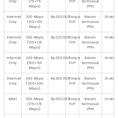
Only
(75+75
FUP
termasuk
Mbps)
PPN
Internet
200 Mbps
Rp200.000
Tanpa
Belum
Gratis
Only
(100+100
FUP
termasuk
Mbps)
PPN
Internet
250 Mbps
Rp225.000
Tanpa
Belum
Gratis
Only
(125+125
FUP
termasuk
Mbps)
PPN
Internet
300 Mbps
Rp250.000
Tanpa
Belum
Gratis
Only
(150+150
FUP
termasuk
Mbps)
PPN
Internet
400 Mbps
Rp300.000
Tanpa
Belum
Gratis
Only
(200+200
FUP
termasuk
Mbps)
PPN
MAXI
350 Mbps
Rp350.000
Tanpa
Belum
Gratis
(175+175
FUP
termasuk
Mbps)
PPN