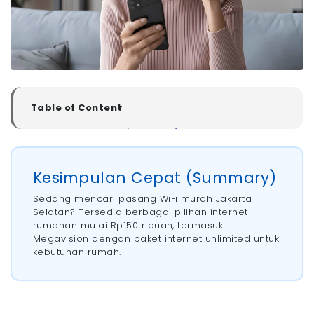
Table of Content
▼
Kesimpulan Cepat (Summary)
Daftar WiFi Murah Jakarta Selatan 2026
- 1. Megavision
Kesimpulan Cepat (Summary)
- 2. MyRepublic
Sedang mencari pasang WiFi murah Jakarta
- 3. Biznet
Selatan? Tersedia berbagai pilihan internet
- 4. IndiHome
rumahan mulai Rp150 ribuan, termasuk
Cara Memilih WiFi Murah Jakarta Selatan
Megavision dengan paket internet unlimited untuk
kebutuhan rumah.
- 1. Pilih Sesuai Jumlah Pengguna di Rumah
- 2. Perhatikan FUP vs Tanpa FUP
- 3. Cek Biaya Instalasi
- 4. Cek Area Coverage Jakarta Selatan