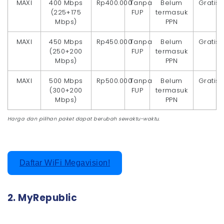
MAXI
400 Mbps
Rp400.000
Tanpa
Belum
Gratis
(225+175
FUP
termasuk
Mbps)
PPN
MAXI
450 Mbps
Rp450.000
Tanpa
Belum
Gratis
(250+200
FUP
termasuk
Mbps)
PPN
MAXI
500 Mbps
Rp500.000
Tanpa
Belum
Gratis
(300+200
FUP
termasuk
Mbps)
PPN
Harga dan pilihan paket dapat berubah sewaktu-waktu.
Daftar WiFi Megavision!
2. MyRepublic