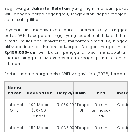
Bagi warga
Jakarta Selatan
yang ingin mencari paket
WiFi dengan harga terjangkau, Megavision dapat menjadi
salah satu pilihan.
Layanan ini menawarkan paket Internet Only hinggga
paket WiFi kecepatan tinggi yang cocok untuk kebutuhan
rumah, mulai dari streaming, menonton Smart TV, hingga
aktivitas internet harian keluarga. Dengan harga mulai
Rp150.000-an
per bulan, pengguna bisa mendapatkan
internet hingga 100 Mbps beserta berbagai pilihan channel
hiburan.
Berikut update harga paket WiFi Megavision (2026) terbaru:
Nama
Paket
Kecepatan
Harga/Bulan
FUP
PPN
Instal
Internet
100 Mbps
Rp150.000
Tanpa
Belum
Gratis
Only
(50+50
FUP
termasuk
Mbps)
PPN
Internet
150 Mbps
Rp185.000
Tanpa
Belum
Gratis