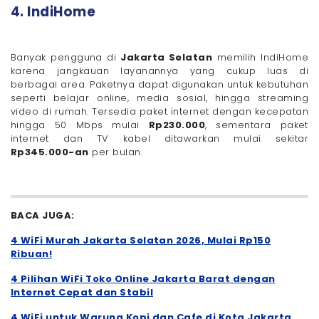
4. IndiHome
Banyak pengguna di
Jakarta Selatan
memilih IndiHome
karena jangkauan layanannya yang cukup luas di
berbagai area. Paketnya dapat digunakan untuk kebutuhan
seperti belajar online, media sosial, hingga streaming
video di rumah. Tersedia paket internet dengan kecepatan
hingga 50 Mbps mulai
Rp230.000
, sementara paket
internet dan TV kabel ditawarkan mulai sekitar
Rp345.000-an
per bulan.
BACA JUGA:
4 WiFi Murah Jakarta Selatan 2026, Mulai Rp150
Ribuan!
4 Pilihan WiFi Toko Online Jakarta Barat dengan
Internet Cepat dan Stabil
4 WiFi untuk Warung Kopi dan Cafe di Kota Jakarta