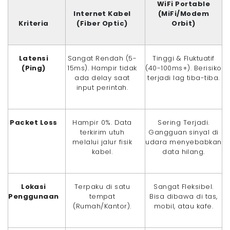
WiFi Portable
Internet Kabel
(MiFi/Modem
Kriteria
(Fiber Optic)
Orbit)
Latensi
Sangat Rendah (5-
Tinggi & Fluktuatif
(Ping)
15ms). Hampir tidak
(40-100ms+). Berisiko
ada delay saat
terjadi lag tiba-tiba.
input perintah.
Packet Loss
Hampir 0%. Data
Sering Terjadi.
terkirim utuh
Gangguan sinyal di
melalui jalur fisik
udara menyebabkan
kabel.
data hilang.
Lokasi
Terpaku di satu
Sangat Fleksibel.
Penggunaan
tempat
Bisa dibawa di tas,
(Rumah/Kantor).
mobil, atau kafe.