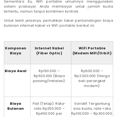
Sementara itu, WiFi portable umumnya menggunakan
sistem prabayar. Anda membayar untuk jumlah kuota
tertentu, namun tanpa komitmen kontrak.
Untuk lebih jelasnya, perhatikan tabel perbandingan biaya
bulanan internet kabel vs WiFi portable berikut ini:
Komponen
Internet Kabel
WiFi Portable
Biaya
(Fiber Optic)
(Modem MiFi/Orbit)
Biaya Awal
Rp150.000 –
Rp500.000 –
Rp500.000 (Biaya
Rp2.000.000 (Harga
pasang/instalasi).
beli perangkat
modem).
Biaya
Flat (Tetap). Rata-
Variatif. Tergantung
Bulanan
rata Rp250.000 –
sisa kuota, rata-rata
Rp450.000 per
Rp100.000 – Rp300.000.