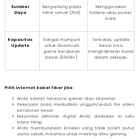
Sumber
Bergantung pada
Menggunakan
Daya
listrik rumah (PLN).
baterai atau power
bank.
Kapasitas
Sangat mumpuni
Terbatas; update
Update
untuk download
besar bisa
game berukuran
menghabiskan kuota
besar (50GB+).
dalam sekejap.
Pilih internet kabel fiber jika:
Anda adalah hardcore gamer atau streamer.
Pekerjaan Anda melibatkan unggah/unduh file video
berukuran besar.
Mayoritas aktivitas digital Anda dilakukan di satu
lokasi tetap.
Anda membutuhkan koneksi yang tidak boleh putus
sama sekali, misalnya untuk meeting atau gaming.