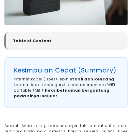
Table of Content
▼
Kesimpulan Cepat (Summary)
Perbandingan Kestabilan Internet Kabel vs WiFi
Portable
Kesimpulan Cepat (Summary)
Biaya Bulanan Internet Kabel vs WiFi Portable
Pilih Internet Kabel atau WiFi Portable untuk Gaming
Internet kabel (Fiber) lebih
stabil dan kencang
vs Kebutuhan Mobile?
karena tidak terpengaruh cuaca, sementara WiFi
Pasang WiFi Megavision yang Stabil untuk Kerja dan
portable (Mifi)
fleksibel namun bergantung
Gaming!
pada sinyal seluler
.
Apakah Anda sering berpindah-pindah tempat untuk kerja
remote? Pada pola aktivitas harian seperti ini, WiFi fiber