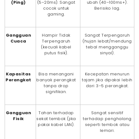
(Ping)
(5–20ms). Sangat
ubah (40–100ms+).
cocok untuk
Berisiko lag.
gaming.
Gangguan
Hampir Tidak
Sangat Terpengaruh
Cuaca
Terpengaruh
(hujan lebat/mendung
(kecuali kabel
tebal mengganggu
putus fisik).
sinyal).
Kapasitas
Bisa menangani
Kecepatan menurun
Perangkat
banyak perangkat
tajam jika dipakai lebih
tanpa drop
dari 3–5 perangkat.
signifikan.
Gangguan
Tahan terhadap
Sangat sensitif
Fisik
sekat tembok (jika
terhadap penghalang
pakai kabel LAN).
seperti tembok atau
lemari.