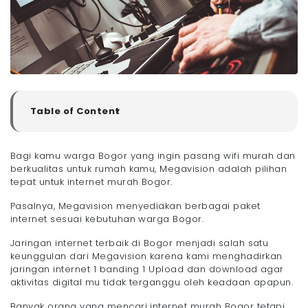
Table of Content
▼
1. Internet Provider Bogor yang Menghadirkan
Kecepatan 1 Banding 1
Bagi kamu warga Bogor yang ingin pasang wifi murah dan
2. Provider Internet Bogor yang Menghadirkan Paket
berkualitas untuk rumah kamu, Megavision adalah pilihan
Internet Sekaligus Paket TV Channel
tepat untuk internet murah Bogor.
3. Megavision merupakan Provider Internet Murah
Bogor dengan Kualitas Jaringan Fiber Optik
Pasalnya, Megavision menyediakan berbagai paket
4. Jaringan Internet Terbaik di Bogor dibandingkan
internet sesuai kebutuhan warga Bogor.
Kompetitornya
Kota yang Sudah Dijangkau Oleh Jaringan Internet
Jaringan internet terbaik di Bogor menjadi salah satu
Megavision
keunggulan dari Megavision karena kami menghadirkan
- 1. Kota Bandung
jaringan internet 1 banding 1 Upload dan download agar
aktivitas digital mu tidak terganggu oleh keadaan apapun.
- 2. Kabupaten Bandung Barat
- 3. Kota Cimahi
Banyak orang yang mencari internet murah Bogor tetapi