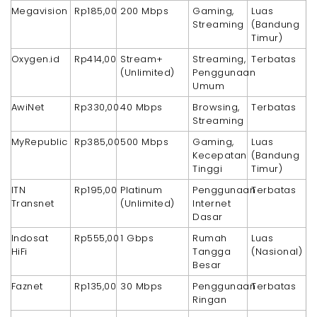
Megavision
Rp185,00
200 Mbps
Gaming,
Luas
Streaming
(Bandung
Timur)
Oxygen.id
Rp414,00
Stream+
Streaming,
Terbatas
(Unlimited)
Penggunaan
Umum
AwiNet
Rp330,00
40 Mbps
Browsing,
Terbatas
Streaming
MyRepublic
Rp385,00
500 Mbps
Gaming,
Luas
Kecepatan
(Bandung
Tinggi
Timur)
ITN
Rp195,00
Platinum
Penggunaan
Terbatas
Transnet
(Unlimited)
Internet
Dasar
Indosat
Rp555,00
1 Gbps
Rumah
Luas
HiFi
Tangga
(Nasional)
Besar
Faznet
Rp135,00
30 Mbps
Penggunaan
Terbatas
Ringan