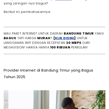
- 10. First Media
yang jaringan nya bagus?
- Perbandingan Provider Internet di Bandung Timur
Berikut ini pembahasannya:
- Tips Memilih Internet Terbaik di Daerah Bandung
Timur
- 1. Sesuaikan dengan Kebutuhan Penggunaan
- 2. Perhatikan Stabilitas Jaringan
MAU PAKET INTERNET UNTUK DAERAH
BANDUNG TIMUR
YANG
- 3. Hindari Fair Usage Policy (FUP) Jika
Memungkinkan
BAGUS
TAPI HARGA
MURAH
?
[
KLIK DISINI
]
UNTUK
LANGGANAN WIFI DENGAN KECEPATAN
20 MBPS
DARI
- 4. Cek Cakupan Area
MEGAVISION! HARGA HANYA
100 RIBUAN
PERBULAN!
- 5. Bandingkan Harga dan Paket
- 6. Pastikan Layanan Pelanggan Responsif
- 7. Pilih Teknologi Jaringan Terbaru
- 8. Pertimbangkan Promo dan Penawaran
Provider Internet di Bandung Timur yang Bagus
- 9. Tinjau Ulasan Pengguna
Tahun 2025
- Pengen WiFi atau Jaringan Internet Terbaik di
Bandung Timur? Pilih Megavision!
- Akhir Kata