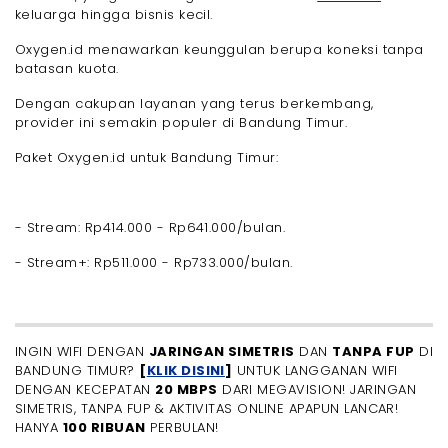
keluarga hingga bisnis kecil.
Oxygen.id menawarkan keunggulan berupa koneksi tanpa
batasan kuota.
Dengan cakupan layanan yang terus berkembang,
provider ini semakin populer di Bandung Timur.
Paket Oxygen.id untuk Bandung Timur:
- Stream: Rp414.000 - Rp641.000/bulan.
- Stream+: Rp511.000 - Rp733.000/bulan.
INGIN WIFI DENGAN
JARINGAN SIMETRIS
DAN
TANPA FUP
DI
BANDUNG TIMUR?
[
KLIK DISINI
]
UNTUK LANGGANAN WIFI
DENGAN KECEPATAN
20 MBPS
DARI MEGAVISION! JARINGAN
SIMETRIS, TANPA FUP & AKTIVITAS ONLINE APAPUN LANCAR!
HANYA
100 RIBUAN
PERBULAN!