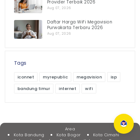
Provider Terbaik 2026
Aug 07, 2026
Daftar Harga WiFi Megavision
Purwakarta Terbaru 2026
Aug 07, 2026
Tags
iconnet
myrepublic
megavision
isp
bandung timur
internet
wifi
Area
Kota Bandung
Kota Bogor
Kota Cimahi