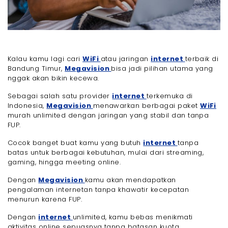
Kalau kamu lagi cari
WiFi
atau jaringan
internet
terbaik di
Bandung Timur,
Megavision
bisa jadi pilihan utama yang
nggak akan bikin kecewa.
Sebagai salah satu provider
internet
terkemuka di
Indonesia,
Megavision
menawarkan berbagai paket
WiFi
murah unlimited dengan jaringan yang stabil dan tanpa
FUP.
Cocok banget buat kamu yang butuh
internet
tanpa
batas untuk berbagai kebutuhan, mulai dari streaming,
gaming, hingga meeting online.
Dengan
Megavision
kamu akan mendapatkan
pengalaman internetan tanpa khawatir kecepatan
menurun karena FUP.
Dengan
internet
unlimited, kamu bebas menikmati
aktivitas online sepuasnya tanpa batasan kuota.