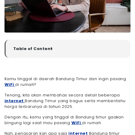
Table of Content
▼
Provider Internet di Bandung Timur yang Bagus
Tahun 2025
- 1. Megavision
Kamu tinggal di daerah Bandung Timur dan ingin pasang
- 2. AwiNet
WiFi
di rumah?
- 3. Oxygen.id
- 4. ITN Transnet
Tenang, kita akan membahas secara detail beberapa
- 5. MyRepublic
internet
Bandung Timur yang bagus serta memberitahu
harga terbarunya di tahun 2025.
- 6. Faznet
- 7. Indosat HiFi
Dengan itu, kamu yang tinggal di Bandung timur gaakan
- 8. Iconnet
bingung lagi saat mau pasang
WiFi
di rumah.
- 9. CBN Fiber
Nah, penasaran kan apa saja
internet
Bandung timur