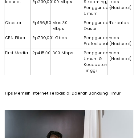
Iconnet
Rp239,00
100 Mbps
Streaming,
Luas
Penggunaan
(Nasional)
Umum
Okestar
Rp166,50
Max 30
Penggunaan
Terbatas
Mbps
Dasar
CBN Fiber
Rp799,00
1 Gbps
Penggunaan
Luas
Profesional
(Nasional)
First Media
Rp415,00
300 Mbps
Penggunaan
Luas
Umum &
(Nasional)
Kecepatan
Tinggi
Tips Memilih Internet Terbaik di Daerah Bandung Timur