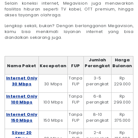
Selain koneksi internet, Megavision juga menawarkan
fasilitas hiburan seperti TV kabel, OTT premium, hingga
akses tayangan olahraga.
Lengkap sekali, bukan? Dengan berlangganan Megavision,
kamu bisa menikmati layanan internet yang bisa
diandalkan sekarang juga.
Jumlah
Harga
Nama Paket
Kecepatan
FUP
Perangkat
Bulanan
Internet Only
Tanpa
3-5
Rp
30 Mbps
30 Mbps
FUP
perangkat
229.000
Internet Only
Tanpa
6-8
Rp
100 Mbps
100 Mbps
FUP
perangkat
299.000
Internet Only
Tanpa
8-10
Rp
150 Mbps
150 Mbps
FUP
perangkat
375.000
Silver 20
Tanpa
2-4
Rp