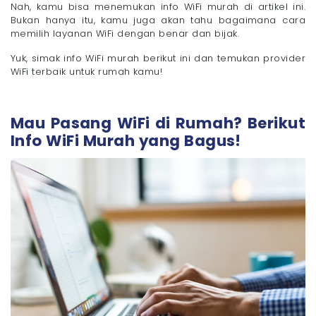
Nah, kamu bisa menemukan info WiFi murah di artikel ini.
Tips Memilih Provider WiFi Murah yang Berkualitas
Bukan hanya itu, kamu juga akan tahu bagaimana cara
- 1. Bandingkan dengan Beberapa Provider
memilih layanan WiFi dengan benar dan bijak.
- 2. Pilih Kecepatan Internet yang Tepat
Yuk, simak info WiFi murah berikut ini dan temukan provider
- 3. Cek Kualitas Jaringan di Rumahmu
WiFi terbaik untuk rumah kamu!
- 4. Pastikan Kejelasan Biaya Berlangganan
- 5. Manfaatkan Promo Spesial
Cara Berlangganan WiFi Murah dengan Megavision
Mau Pasang WiFi di Rumah? Berikut
Mau Pasang WiFi Murah dan Terpercaya Sekarang
Info WiFi Murah yang Bagus!
Juga? Coba Megavision!