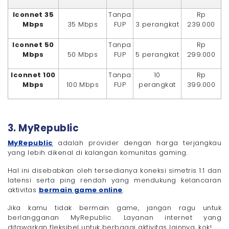
Iconnet 35
Tanpa
Rp
Mbps
35 Mbps
FUP
3 perangkat
239.000
Iconnet 50
Tanpa
Rp
Mbps
50 Mbps
FUP
5 perangkat
299.000
Iconnet 100
Tanpa
10
Rp
Mbps
100 Mbps
FUP
perangkat
399.000
3. MyRepublic
MyRepublic
adalah provider dengan harga terjangkau
yang lebih dikenal di kalangan komunitas gaming.
Hal ini disebabkan oleh tersedianya koneksi simetris 1:1 dan
latensi serta ping rendah yang mendukung kelancaran
aktivitas
bermain game online
.
Jika kamu tidak bermain game, jangan ragu untuk
berlangganan MyRepublic. Layanan internet yang
ditawarkan fleksibel untuk berbagai aktivitas lainnya, kok!