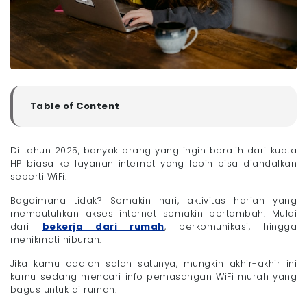
Table of Content
▼
Mau Pasang WiFi di Rumah? Berikut Info WiFi Murah
yang Bagus!
Di tahun 2025, banyak orang yang ingin beralih dari kuota
- 1. Megavision
HP biasa ke layanan internet yang lebih bisa diandalkan
- 2. ICONNET
seperti WiFi.
- 3. MyRepublic
Bagaimana tidak? Semakin hari, aktivitas harian yang
- 4. CBN Fiber Home
membutuhkan akses internet semakin bertambah. Mulai
- 5. IndiHome
dari
bekerja dari rumah
, berkomunikasi, hingga
menikmati hiburan.
- 6. XL Satu
- 7. Indosat HiFi
Jika kamu adalah salah satunya, mungkin akhir-akhir ini
- 8. ION Network
kamu sedang mencari info pemasangan WiFi murah yang
bagus untuk di rumah.
- 9. Bnetfit
- 10. Bali Fiber