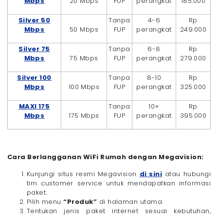
Mbps
20 Mbps
FUP
perangkat
185.000
Silver 50
Tanpa
4-6
Rp
Mbps
50 Mbps
FUP
perangkat
249.000
Silver 75
Tanpa
6-8
Rp
Mbps
75 Mbps
FUP
perangkat
279.000
Silver 100
Tanpa
8-10
Rp
Mbps
100 Mbps
FUP
perangkat
325.000
MAXI 175
Tanpa
10+
Rp
Mbps
175 Mbps
FUP
perangkat
395.000
Cara Berlangganan WiFi Rumah dengan Megavision:
Kunjungi situs resmi Megavision
di sini
atau hubungi
tim customer service untuk mendapatkan informasi
paket.
Pilih menu
“Produk”
di halaman utama.
Tentukan jenis paket internet sesuai kebutuhan,