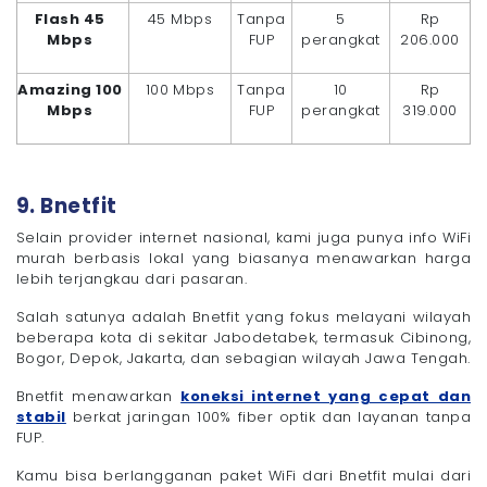
Flash 45
45 Mbps
Tanpa
5
Rp
Mbps
FUP
perangkat
206.000
Amazing 100
100 Mbps
Tanpa
10
Rp
Mbps
FUP
perangkat
319.000
9. Bnetfit
Selain provider internet nasional, kami juga punya info WiFi
murah berbasis lokal yang biasanya menawarkan harga
lebih terjangkau dari pasaran.
Salah satunya adalah Bnetfit yang fokus melayani wilayah
beberapa kota di sekitar Jabodetabek, termasuk Cibinong,
Bogor, Depok, Jakarta, dan sebagian wilayah Jawa Tengah.
Bnetfit menawarkan
koneksi internet yang cepat dan
stabil
berkat jaringan 100% fiber optik dan layanan tanpa
FUP.
Kamu bisa berlangganan paket WiFi dari Bnetfit mulai dari