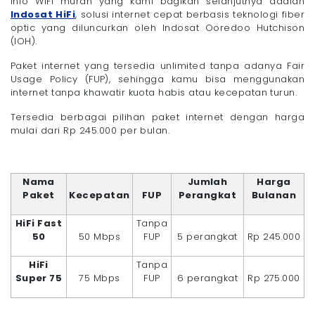
Info WiFi murah yang kami bagikan selanjutnya adalah
Indosat HiFi
, solusi internet cepat berbasis teknologi fiber
optic yang diluncurkan oleh Indosat Ooredoo Hutchison
(IOH).
Paket internet yang tersedia unlimited tanpa adanya Fair
Usage Policy (FUP), sehingga kamu bisa menggunakan
internet tanpa khawatir kuota habis atau kecepatan turun.
Tersedia berbagai pilihan paket internet dengan harga
mulai dari Rp 245.000 per bulan.
Nama
Jumlah
Harga
Paket
Kecepatan
FUP
Perangkat
Bulanan
HiFi Fast
Tanpa
50
50 Mbps
FUP
5 perangkat
Rp 245.000
HiFi
Tanpa
Super 75
75 Mbps
FUP
6 perangkat
Rp 275.000