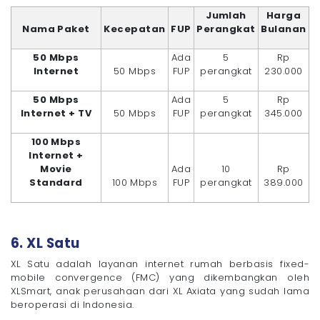
Jumlah
Harga
Nama Paket
Kecepatan
FUP
Perangkat
Bulanan
50 Mbps
Ada
5
Rp
Internet
50 Mbps
FUP
perangkat
230.000
50 Mbps
Ada
5
Rp
Internet + TV
50 Mbps
FUP
perangkat
345.000
100 Mbps
Internet +
Movie
Ada
10
Rp
Standard
100 Mbps
FUP
perangkat
389.000
6. XL Satu
XL Satu adalah layanan internet rumah berbasis fixed-
mobile convergence (FMC) yang dikembangkan oleh
XLSmart, anak perusahaan dari XL Axiata yang sudah lama
beroperasi di Indonesia.