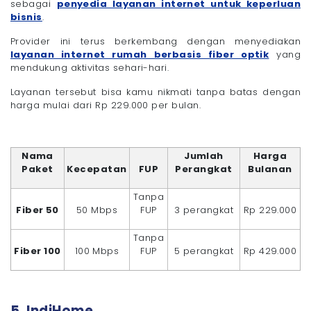
sebagai
penyedia layanan internet untuk keperluan
bisnis
.
Provider ini terus berkembang dengan menyediakan
layanan internet rumah berbasis fiber optik
yang
mendukung aktivitas sehari-hari.
Layanan tersebut bisa kamu nikmati tanpa batas dengan
harga mulai dari Rp 229.000 per bulan.
Nama
Jumlah
Harga
Paket
Kecepatan
FUP
Perangkat
Bulanan
Tanpa
Fiber 50
50 Mbps
FUP
3 perangkat
Rp 229.000
Tanpa
Fiber 100
100 Mbps
FUP
5 perangkat
Rp 429.000
5. IndiHome