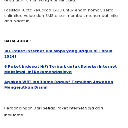
kerja dari rumah yang intensif data.
Fasilitas kuota keluarga 15GB untuk enam nomor, serta
unlimited voice dan SMS antar member, menambah nilai
dari paket ini.
BACA JUGA
:
10+ Paket Internet 100 Mbps yang Bagus di Tahun
2024!
6 Paket Indosat HiFi Terbaik untuk Koneksi Internet
Maksimal, Ini Rekomendasinya
Apakah WiFi IndiHome Bagus? Temukan Jawaban
Mengejutkan Disini!
Perbandingan Dari Setiap Paket Internet Saja dari
IndiHome