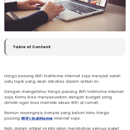
Table of Content
▼
Apa Tersedia Paket WiFi dari IndiHome yang Internet
Saja?
- 9 Harga Pasang WiFi IndiHome Internet Saja
Harga pasang WiFi IndiHome internet saja menjadi salah
- 1. Paket Digital JITU 1 50 Mbps
satu topik yang akan dibahas dalam artikel ini.
- 2. Paket Dynamic 1P 50 Mbps
- 3. Paket Digital JITU 1 100 Mbps
Dengan mengetahui Harga pasang WiFi IndiHome internet
- 4. IndiHome Movie 1P 50 Mbps
saja, Kamu bisa menyesuaikan dengan budget yang
dimiliki agar bisa memiliki akses WiFi di rumah.
- 5. Paket Complete 1P 50 Mbps
- 6. IndiHome Movie 1P 100 Mbps
Namun sayangnya, banyak yang belum tahu Harga
- 7. Paket Dynamic 1P 100 Mbps
pasang
WiFi IndiHome
internet saja.
- 8. Paket Complete 1P 100 Mbps
Nah, dalam artikel ini kita akan membahas semua paket