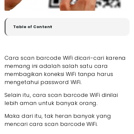
Table of Content
▼
Apa Itu Barcode WiFi?
- Manfaat Memberikan WiFi dengan Scan Barcode
- 1. Kemudahan Akses
Cara scan barcode WiFi dicari-cari karena
- 2. Cepat dan Efisien
memang ini adalah salah satu cara
- 3. Mengurangi Kesalahan
membagikan koneksi WiFi tanpa harus
- Cara Scan Barcode WiFi
mengetahui password WiFi.
- 1. Cara Scan Barcode WiFi melalui iPhone
- 2. Cara Scan Barcode WiFi melalui HP Android
Selain itu, cara scan barcode WiFi dinilai
- 3. Cara Scan Barcode WiFi Melalui Google Lens
lebih aman untuk banyak orang.
- 4. Cara Scan WiFi Melalui Situs Website
- 5. Cara Scan Barcode WiFi Menggunakan WiFi
QR Code
Maka dari itu, tak heran banyak yang
- Akhir Kata
mencari cara scan barcode WiFi.
- Pertanyaan Umum Mengenai Cara Scan
Barcode WiFi